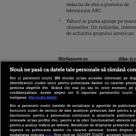
redactia de stiri a postului de
televiziune ABC
Yahoo! ar putea ajunge pe man
chinezilor. Un miliardar, interes
de achizitia grupului american
Stirileprotv.ro
ilike-it.
Nouă ne pasă ca datele tale personale să rămână con
Noi și partenerii noștri
201
stocăm și/sau accesăm informații pe disp
identificatorii cookie unici pentru prelucrarea datelor cu caracter person
gestiona alegerile dvs. făcând clic mai jos sau în orice moment, pe 
confidențialitate. Aceste alegeri vor fi raportate partenerilor noștr
navigarea.
Mai multe detalii
Războaiele și fenomenele
meteo extreme împing în
Noi si partenerii nostri (retelele de socializare si agentiile de publicita
sus prețurile alimentelor.
furnizorii nostri de servicii de date analitice) prelucram date pentru a p
FAO raportează un nou
functioneze, pentru a personaliza continutul si anunturile publicitare
maxim al ultimilor trei ani
interesele si/sau profilul dvs., pentru a va oferi functionalitati aferente ret
pentru a analiza traficul pe website. Beneficiati de drepturile prevazute de
Condiții greu de imaginat
pentru marinarii de pe
legatura cu prelucrarea datelor cu caracter personal. Aceste drepturi 
portavionul USS Abraham
aici
modalitatea indicata
. Prin click pe “ACCEPT TOATE”, acceptati folosire