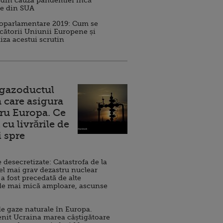
 din cauza pandemiei încă
ve din SUA
roparlamentare 2019: Cum se
cătorii Uniunii Europene și
iza acestui scrutin
 gazoductul
 care asigura
ru Europa. Ce
cu livrările de
i spre
esecretizate: Catastrofa de la
el mai grav dezastru nuclear
 a fost precedată de alte
de mai mică amploare, ascunse
e gaze naturale în Europa.
nit Ucraina marea câștigătoare