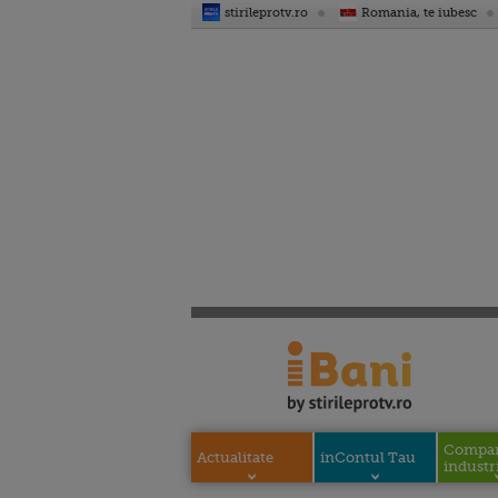
stirileprotv.ro
Romania, te iubesc
Compani
Actualitate
inContul Tau
industri