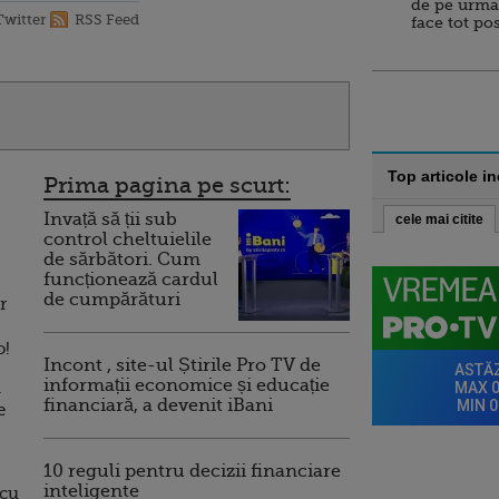
de pe urma
Twitter
RSS Feed
face tot po
Top articole i
Prima pagina pe scurt:
Invață să ții sub
cele mai citite
control cheltuielile
de sărbători. Cum
funcționează cardul
de cumpărături
r
o!
Incont , site-ul Știrile Pro TV de
informații economice și educație
.
financiară, a devenit iBani
e
10 reguli pentru decizii financiare
inteligente
 cu