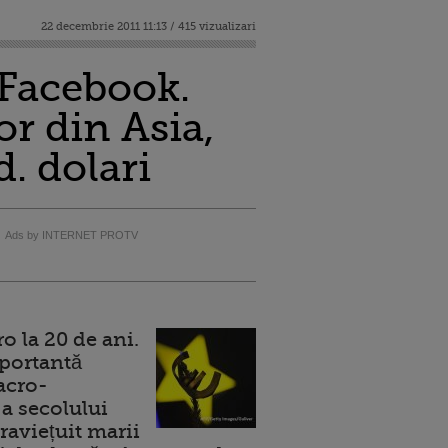
22 decembrie 2011 11:13 / 415 vizualizari
 Facebook.
r din Asia,
d. dolari
Ads by INTERNET PROTV
 la 20 de ani.
portantă
acro-
a secolului
raviețuit marii