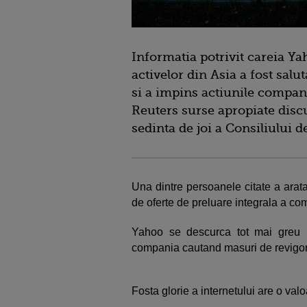
Informatia potrivit careia Ya
activelor din Asia a fost salut
si a impins actiunile compani
Reuters surse apropiate discut
sedinta de joi a Consiliului 
Una dintre persoanele citate a arat
de oferte de preluare integrala a co
Yahoo se descurca tot mai greu i
compania cautand masuri de revigora
Fosta glorie a internetului are o val