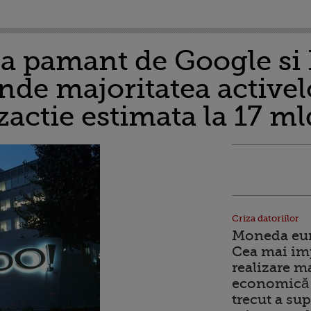
la pamant de Google si
de majoritatea activelo
zactie estimata la 17 ml
Criza datoriilor
Moneda euro
Cea mai im
realizare m
economică 
trecut a sup