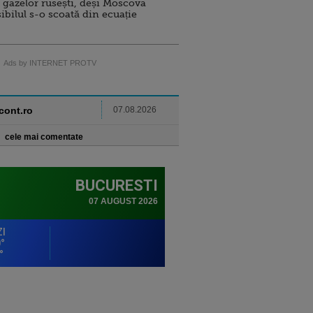
 gazelor rusești, deși Moscova
sibilul s-o scoată din ecuație
Ads by INTERNET PROTV
ncont.ro
07.08.2026
cele mai comentate