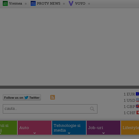
Vremea
PROTV NEWS
VOYO
1 EUR
1 USD
1 GBP
1 CHF
i si
Tehnologie si
Auto
Job-uri
Lifestyl
i
media