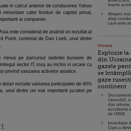
americani,
foarte acti
luate in calcul anterior de conducerea Yahoo
minoritare catre fonduri de capital privat,
Alegeri eu
aleg condu
importanti ai companiei.
care este m
Asia este considerat de analisti un rezultat al
ird Point, controlat de Dan Loeb, unul dintre
o.
Ucraina
Explozie la
e minus pe parcursul sedintei bursiere de
din Ucraina
intregul sector IT, insa au inchis in urcare cu
gazele pent
or privind vanzarea activelor asiatice.
se întâmplă 
gaze ruseșt
e dolari include valoarea participatiei de 40%
continent
, unul dintre cei mai importanti jucatori pe
Documente d
Cernobîl, c
din istorie,
accidente 
de URSS
Inundație d
t
Cum a deve