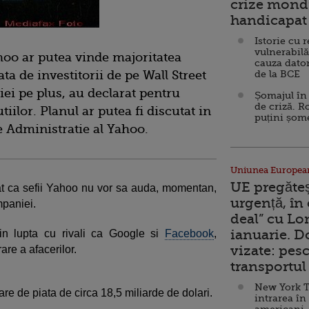
crize mondi
handicapat 
Istorie cu 
vulnerabilă
hoo ar putea vinde majoritatea
cauza dator
ata de investitorii de pe Wall Street
de la BCE
ei pe plus, au declarat pentru
Șomajul în 
de criză. R
iilor. Planul ar putea fi discutat in
puțini șom
de Administratie al Yahoo.
Uniunea Europea
UE pregăte
at ca sefii Yahoo nu vor sa auda, momentan,
urgență, în
mpaniei.
deal” cu Lo
ianuarie. 
n lupta cu rivali ca Google si
Facebook
,
vizate: pesc
re a afacerilor.
transportul 
New York T
oare de piata de circa 18,5 miliarde de dolari.
intrarea în