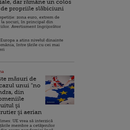
ale, dar rămâne un colos
de propriile slăbiciuni
repetiție: zona euro, extrem de
 la șocuri, în principal din
iilor. Avertisment îngrijorător
Europa a atins nivelul dinainte
omânia, între țările cu cei mai
eri
na
ște măsuri de
 cazul unui ”no
ndra, din
Domeniile
uitul şi
rutier şi aerian
imes: UE vrea să interzică
 țările membre a cetăţenilor