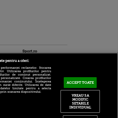
Sport.ro
ele pentru a oferi:
 performanței reclamelor. Stocarea
v. Utilizarea profilurilor pentru
ilurilor de conținut personalizat.
 personalizate. Crearea profilurilor
rmanței conținutului. Înțelegerea
ACCEPT TOATE
n surse diferite. Utilizarea de date
De nicăieri! Dezvăluire
 datelor limitate pentru a selecta
despre transferul lui Denis
ntru
 prin scanarea dispozitivului.
Drăguș la FCSB: „3.150.000€
ita lui,
VREAU SA
în doi ani de contract”
t tată!
MODIFIC
SETARILE
Doar Mourinho e mai
, Adela
INDIVIDUAL
priceput la clauze:
rol
Rashford, plătit regește de
V
United, deși nu a mișcat un