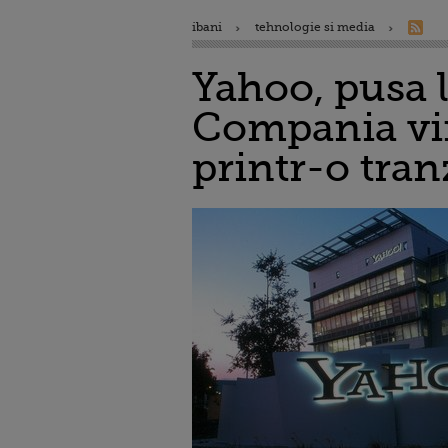
ibani
tehnologie si media
Yahoo, pusa 
Compania vin
printr-o tran