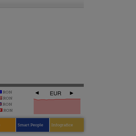
EUR
RON
RON
RON
RON
e
Smart People
Infografice