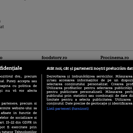
a
at
ro
foodstory.ro
Procinema.ro
fidențiale
Atât noi, cât și partenerii noștri prelucrăm dat
ozitivul dvs., precum
Dezvoltarea și îmbunătățirea serviciilor. Măsurarea
și/sau accesarea informațiilor de pe un dispoziti
al. Puteți accepta sau
selectarea conținutului personalizat. Crearea prof
pagina cu politica de
Utilizarea profilurilor pentru selectarea publicității
i și nu vă vor afecta
pentru publicitate personalizată. Măsurarea perfo
publicului prin statistici sau combinații de date di
limitate pentru a selecta publicitatea. Utilizarea
(P) Descoperă Lumea
Emoții intense pe
conținutul. Date precise de geolocație și identificarea
te partenere, precum si
Evenimentelor din România
Sebastian Stan! Iub
ermite website-ului sa
cu Transilvania Events!
Listă parteneri (furnizori)
Annabelle, l-a făcu
 afisate in functie de
(P) Raku, gaming intens și o
elelor de socializare si
Din 14 septembrie
pauză binemeritată cu...
Popescu revine în 
 art. 15-22 din GDPR in
pizza Guseppe
principal la Pro T
pot fi exercitate prin
(P) Poți folosi bonurile de
a tuturor Tehnologiilor