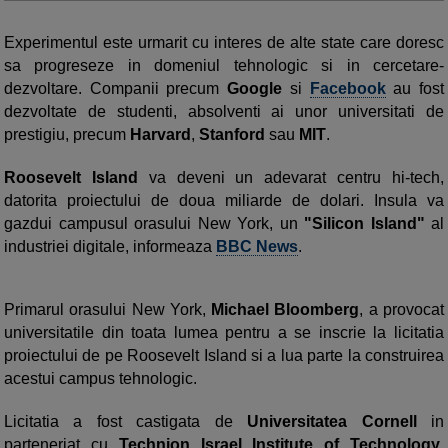
Experimentul este urmarit cu interes de alte state care doresc
sa progreseze in domeniul tehnologic si in cercetare-
dezvoltare. Companii precum
Google
si
Facebook
au fost
dezvoltate de studenti, absolventi ai unor universitati de
prestigiu, precum
Harvard
,
Stanford
sau
MIT
.
Roosevelt Island
va deveni un adevarat centru hi-tech,
datorita proiectului de doua miliarde de dolari. Insula va
gazdui campusul orasului New York, un
"Silicon Island"
al
industriei digitale, informeaza
BBC News
.
Primarul orasului New York,
Michael Bloomberg
, a provocat
universitatile din toata lumea pentru a se inscrie la licitatia
proiectului de pe Roosevelt Island si a lua parte la construirea
acestui campus tehnologic.
Licitatia a fost castigata de
Universitatea Cornell
in
parteneriat cu
Technion Israel Institute of Technology
.