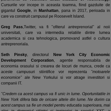
Cursurile vor incepe in aceasta toamna, fiind gazduite de
gigantul
Google
, in
Manhattan
, pana in 2017, perioada in
care va construit campusul pe Roosevelt Island.
Greg Pass
,Twitter, va fi "ofiterul antreprenorial" al noii
universitati, care va intermedia relatiile dintre lumea
academica si cea tehnologica, promovand astfel o cultura
antreprenoriala.
Seth Pinsky
, directorul
New York City Economic
Development Corporation
, agentie responsabila de
economia orasului si crearea de locuri de munca, crede ca
aceste campusuri stiintifice vor reprezenta
"motoarele
economice"
ale New Yorkului si vor atrage investitori si
companii IT.
"Credem ca acest campus va fi unic in lume. Oportunitatile in
New York difera fata de oricare altele din lume. Ne dorim ca
acest campus sa fie un model pentru educatia superioara, mai
ales in domeniul stiintei si ingineriei in secolul XXI",
a