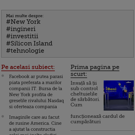
Mai multe despre:
#New York
#ingineri
#investitii
#Silicon Island
#tehnologie
Pe acelasi subiect:
Prima pagina pe
scurt:
Facebook ar putea parasi
piata preferata a marilor
Invață să ții
companii IT. Bursa de la
sub control
cheltuielile
New York profita de
de sărbători.
greselile rivalului Nasdaq
Cum
si oferteaza compania
funcționează cardul de
Imaginile care au facut
cumpărături
de rusine America. Cine
a ajutat la constructia