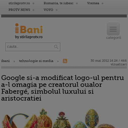
stirileprotv.ro
Romania, te iubesc
Vremea
PROTV NEWS
VOYO
ibani
tehnologie si media
30 mai 2012 14:24 / 466
vizualizari
Google si-a modificat logo-ul pentru
a-l omagia pe creatorul oualor
Fabergé, simbolul luxului si
aristocratiei