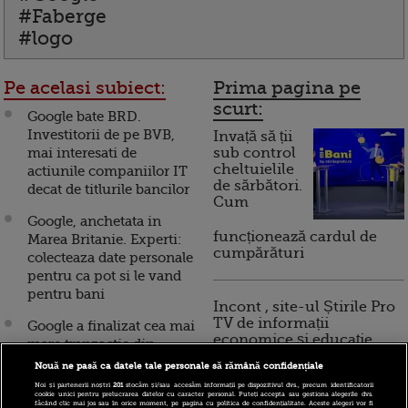
#Faberge
#logo
Pe acelasi subiect:
Prima pagina pe
scurt:
Google bate BRD.
Investitorii de pe BVB,
Invață să ții
mai interesati de
sub control
cheltuielile
actiunile companiilor IT
de sărbători.
decat de titlurile bancilor
Cum
Google, anchetata in
funcționează cardul de
Marea Britanie. Experti:
cumpărături
colecteaza date personale
pentru ca pot si le vand
pentru bani
Incont , site-ul Știrile Pro
TV de informații
Google a finalizat cea mai
economice și educație
mare tranzactie din
financiară, a devenit iBani
istorie. A preluat
Nouă ne pasă ca datele tale personale să rămână confidențiale
Motorola Mobility,
Noi și partenerii noștri
201
stocăm și/sau accesăm informații pe dispozitivul dvs., precum identificatorii
cookie unici pentru prelucrarea datelor cu caracter personal. Puteți accepta sau gestiona alegerile dvs.
pentru 12,5 mld. dolari
făcând clic mai jos sau în orice moment, pe pagina cu politica de confidențialitate. Aceste alegeri vor fi