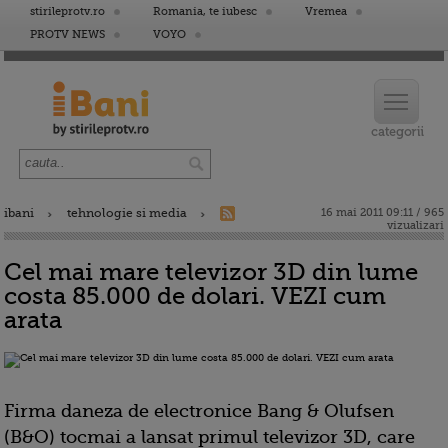
stirileprotv.ro
Romania, te iubesc
Vremea
PROTV NEWS
VOYO
ibani
tehnologie si media
16 mai 2011 09:11 / 965
vizualizari
Cel mai mare televizor 3D din lume
costa 85.000 de dolari. VEZI cum
arata
Firma daneza de electronice Bang & Olufsen
(B&O) tocmai a lansat primul televizor 3D, care