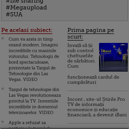
#file sharing
#Megaupload
#SUA
Pe acelasi subiect:
Prima pagina pe
scurt:
Cum va arata in timp
orasul modern. Imagini
Invață să ții
incredibile cu masinile
sub control
cheltuielile
viitorului. Tehnologii de
de sărbători.
bord spectaculoase,
Cum
prezentate la Targul de
Tehnologie din Las
funcționează cardul de
Vegas. VIDEO
cumpărături
Targul de tehnologie din
Las Vegas revolutioneaza
Incont , site-ul Știrile Pro
privitul la TV. Inventiile
TV de informații
incredibile in domeniul
economice și educație
televizoarelor. VIDEO
financiară, a devenit iBani
Apple a refuzat sa
participe la targul de