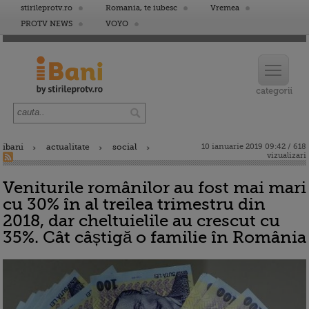
stirileprotv.ro
Romania, te iubesc
Vremea
PROTV NEWS
VOYO
ibani
actualitate
social
10 ianuarie 2019 09:42 / 618
vizualizari
Veniturile românilor au fost mai mari
cu 30% în al treilea trimestru din
2018, dar cheltuielile au crescut cu
35%. Cât câștigă o familie în România