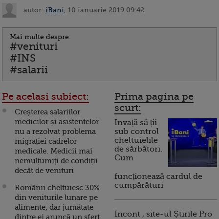
autor:
iBani
, 10 ianuarie 2019 09:42
Mai multe despre:
#venituri
#INS
#salarii
Pe acelasi subiect:
Prima pagina pe
scurt:
Creșterea salariilor
medicilor și asistentelor
Invață să ții
nu a rezolvat problema
sub control
cheltuielile
migrației cadrelor
de sărbători.
medicale. Medicii mai
Cum
nemulțumiți de condiții
decât de venituri
funcționează cardul de
cumpărături
Românii cheltuiesc 30%
din veniturile lunare pe
alimente, dar jumătate
Incont , site-ul Știrile Pro
dintre ei aruncă un sfert