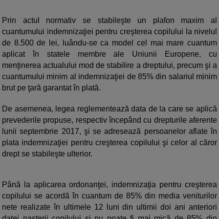
Prin actul normativ se stabileşte un plafon maxim al
cuantumului indemnizaţiei pentru creşterea copilului la nivelul
de 8.500 de lei, luându-se ca model cel mai mare cuantum
aplicat în statele membre ale Uniunii Europene, cu
menţinerea actualului mod de stabilire a dreptului, precum şi a
cuantumului minim al indemnizaţiei de 85% din salariul minim
brut pe ţară garantat în plată.
De asemenea, legea reglementează data de la care se aplică
prevederile propuse, respectiv începând cu drepturile aferente
lunii septembrie 2017, şi se adresează persoanelor aflate în
plata indemnizaţiei pentru creşterea copilului şi celor al căror
drept se stabileşte ulterior.
Până la aplicarea ordonanţei, indemnizaţia pentru creşterea
copilului se acordă în cuantum de 85% din media veniturilor
nete realizate în ultimele 12 luni din ultimii doi ani anteriori
datei naşterii copilului şi nu poate fi mai mică de 85% din