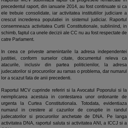
precedentul raport, din ianuarie 2014, au fost continuate si ca
ele trebuie consolidate, iar activitatea institutiilor judiciare a
crescut increderea populatiei in sistemul judiciar. Raportul
consemneaza activitatea Curtii Constitutionale, subliniind, in
schimb, faptul ca unele decizii ale CC nu au fost respectate de
catre Parlament.
In ceea ce priveste amenintarile la adresa independentei
justitiei, conform surselor citate, documentul releva ca
atacurile, inclusiv din partea politicienilor, la adresa
judecatorilor si procurorilor au ramas o problema, dar numarul
lor a scazut fata de anii precedenti.
Raportul MCV cuprinde referiri si la Avocatul Poporului si la
neimplicarea acestuia in contestarea unor ordonante de
urgenta la Curtea Constitutionala. Totodata, evidentiaza
numarul in crestere al cazurilor de coruptie in randul
judecatorilor si procurorilor anchetate de DNA. Pe langa
activitatea DNA, raportul saluta si activitatea ANI, a ICCJ si a