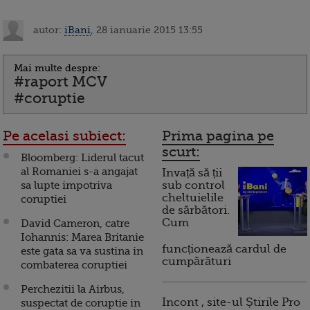
autor:
iBani
, 28 ianuarie 2015 13:55
Mai multe despre:
#raport MCV
#coruptie
Pe acelasi subiect:
Prima pagina pe
scurt:
Bloomberg: Liderul tacut
al Romaniei s-a angajat
Invață să ții
sa lupte impotriva
sub control
cheltuielile
coruptiei
de sărbători.
Cum
David Cameron, catre
Iohannis: Marea Britanie
funcționează cardul de
este gata sa va sustina in
cumpărături
combaterea coruptiei
Perchezitii la Airbus,
Incont , site-ul Știrile Pro
suspectat de coruptie in