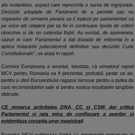
ale instantelor, aspect care reprezinta o sursa de ingrijorare.
Deciziile adoptate de Parlament de a permite sau nu
organelor de urmarire penala sa ii trateze pe parlamentari ca
pe orice alti cetateni par sa fie in continuare lipsite de criterii
obiective si de un calendar fiabil. Au existat, de asemenea,
cazuri in care Parlamentul a dat dovada de reticenta in a
aplica hotararile judecatoresti definitive sau deciziile Curtii
Constitutionale
", se arata in raport.
Comisia Europeana a anuntat, totodata, ca urmatorul raport
MCV pentru Romania va fi prezentat, probabil, peste un an,
pentru a oferi Bucurestiului ragazul necesar pentru a putea da
curs recomandarilor sale si pentru evalua rezultatele tangibile
obtinute.
CE remarca activitatea DNA, CC si CSM, dar critica
Parlamentul si rata mica de confiscare a averilor si
evidentiaza coruptia unor magistrati
Raportul MCV subliniaza faptul ca progresele remarcate in