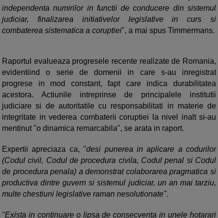
independenta numirilor in functii de conducere din sistemul
judiciar, finalizarea initiativelor legislative in curs si
combaterea sistematica a coruptiei
", a mai spus Timmermans.
Raportul evalueaza progresele recente realizate de Romania,
evidentiind o serie de domenii in care s-au inregistrat
progrese in mod constant, fapt care indica durabilitatea
acestora. Actiunile intreprinse de principalele institutii
judiciare si de autoritatile cu responsabilitati in materie de
integritate in vederea combaterii coruptiei la nivel inalt si-au
mentinut "o dinamica remarcabila", se arata in raport.
Expertii apreciaza ca, "
desi punerea in aplicare a codurilor
(Codul civil, Codul de procedura civila, Codul penal si Codul
de procedura penala) a demonstrat colaborarea pragmatica si
productiva dintre guvern si sistemul judiciar, un an mai tarziu,
multe chestiuni legislative raman nesolutionate".
"Exista in continuare o lipsa de consecventa in unele hotarari