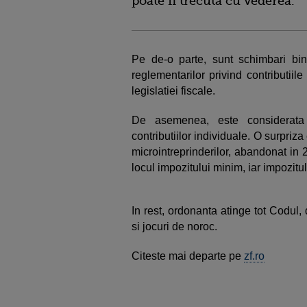
poate fi trecuta cu vederea.
Pe de-o parte, sunt schimbari bi
reglementarilor privind contributiil
legislatiei fiscale.
De asemenea, este considerata 
contributiilor individuale. O surpriz
microintreprinderilor, abandonat in 2
locul impozitului minim, iar impozitul
In rest, ordonanta atinge tot Codul,
si jocuri de noroc.
Citeste mai departe pe
zf.ro