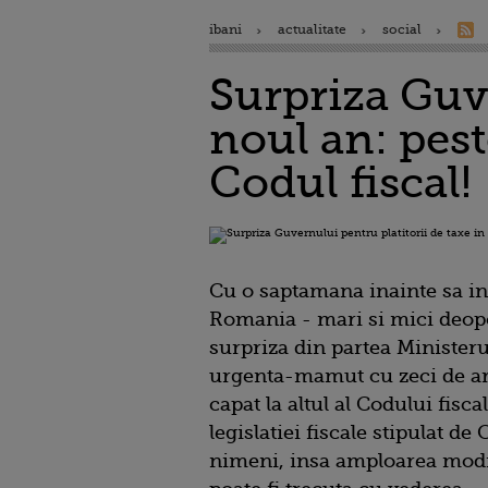
ibani
actualitate
social
Surpriza Guve
noul an: pest
Codul fiscal!
Cu o saptamana inainte sa i
Romania - mari si mici deopo
surpriza din partea Ministeru
urgenta-mamut cu zeci de art
capat la altul al Codului fiscal
legislatiei fiscale stipulat 
nimeni, insa amploarea modif