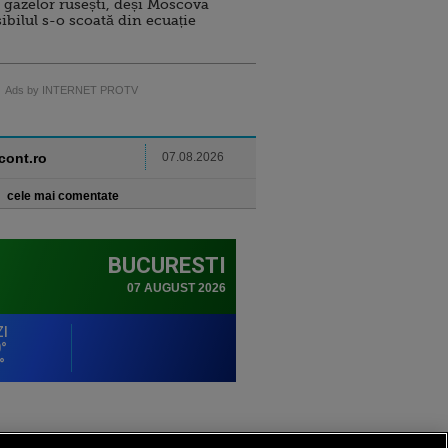
 gazelor rusești, deși Moscova
sibilul s-o scoată din ecuație
Ads by INTERNET PROTV
ncont.ro
07.08.2026
cele mai comentate