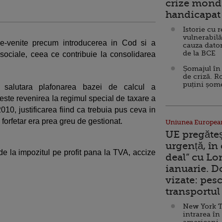
crize mondi
handicapat 
Istorie cu 
vulnerabilă
ne-venite precum introducerea in Cod si a
cauza dator
de la BCE
e sociale, ceea ce contribuie la consolidarea
Șomajul în 
de criză. R
puțini șom
salutara plafonarea bazei de calcul a
a este revenirea la regimul special de taxare a
010, justificarea fiind ca trebuia pus ceva in
 forfetar era prea greu de gestionat.
Uniunea Europea
UE pregăte
urgență, în
 de la impozitul pe profit pana la TVA, accize
deal” cu Lo
ianuarie. 
vizate: pesc
transportul 
New York T
intrarea în