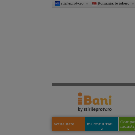
stirileprotv.ro
Romania, te iubesc
Compani
Actualitate
inContul Tau
industri