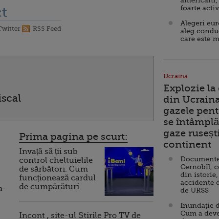
americani,
t
foarte acti
Alegeri eu
Twitter
RSS Feed
aleg condu
care este m
Ucraina
Explozie la
iscal
din Ucraina
gazele pent
se întâmplă 
gaze ruseșt
Prima pagina pe scurt:
continent
Invață să ții sub
Documente d
control cheltuielile
Cernobîl, c
de sărbători. Cum
din istorie,
funcționează cardul
accidente 
de cumpărături
a-
de URSS
Inundație d
Cum a deve
Incont , site-ul Știrile Pro TV de