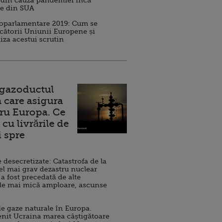
 din cauza pandemiei încă
ve din SUA
roparlamentare 2019: Cum se
cătorii Uniunii Europene și
iza acestui scrutin
 gazoductul
 care asigura
ru Europa. Ce
cu livrările de
i spre
esecretizate: Catastrofa de la
el mai grav dezastru nuclear
 a fost precedată de alte
de mai mică amploare, ascunse
e gaze naturale în Europa.
nit Ucraina marea câștigătoare