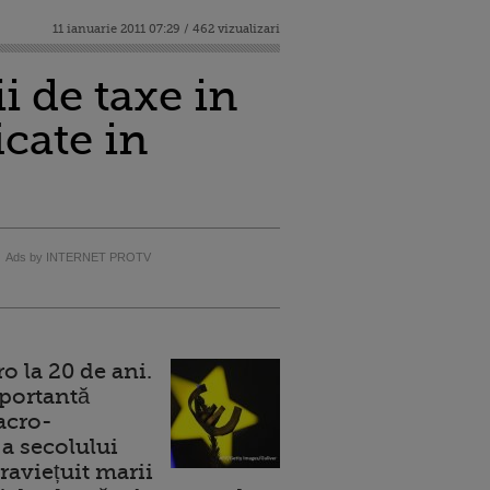
11 ianuarie 2011 07:29 / 462 vizualizari
i de taxe in
icate in
Ads by INTERNET PROTV
 la 20 de ani.
portantă
acro-
a secolului
raviețuit marii