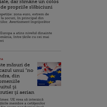
ale, dar rămâne un colos
de propriile slăbiciuni
repetiție: zona euro, extrem de
 la șocuri, în principal din
iilor. Avertisment îngrijorător
Europa a atins nivelul dinainte
omânia, între țările cu cei mai
eri
na
ște măsuri de
 cazul unui ”no
ndra, din
Domeniile
uitul şi
rutier şi aerian
imes: UE vrea să interzică
 țările membre a cetăţenilor