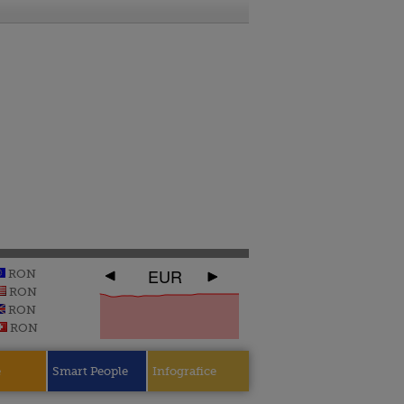
EUR
RON
RON
RON
RON
e
Smart People
Infografice