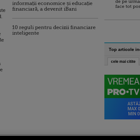
de pe urma
informații economice și educație
face tot po
financiară, a devenit iBani
ste
d.
10 reguli pentru decizii financiare
inteligente
e
le
Top articole i
cele mai citite
a
de