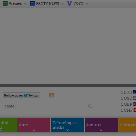
Vremea
PROTV NEWS
VOYO
1 EUR
1 USD
1 GBP
1 CHF
i si
Tehnologie si
Auto
Job-uri
Lifestyl
i
media