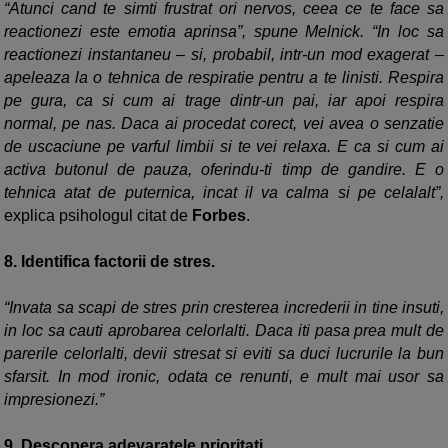
“Atunci cand te simti frustrat ori nervos, ceea ce te face sa
reactionezi este emotia aprinsa”, spune Melnick. “In loc sa
reactionezi instantaneu – si, probabil, intr-un mod exagerat –
apeleaza la o tehnica de respiratie pentru a te linisti. Respira
pe gura, ca si cum ai trage dintr-un pai, iar apoi respira
normal, pe nas. Daca ai procedat corect, vei avea o senzatie
de uscaciune pe varful limbii si te vei relaxa. E ca si cum ai
activa butonul de pauza, oferindu-ti timp de gandire. E o
tehnica atat de puternica, incat il va calma si pe celalalt”,
explica psihologul citat de
Forbes
.
8.
Identifica factorii de stres.
“Invata sa scapi de stres prin cresterea increderii in tine insuti,
in loc sa cauti aprobarea celorlalti. Daca iti pasa prea mult de
parerile celorlalti, devii stresat si eviti sa duci lucrurile la bun
sfarsit. In mod ironic, odata ce renunti, e mult mai usor sa
impresionezi.”
9.
Descopera adevaratele prioritati.