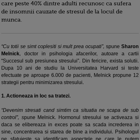
care peste 40% dintre adulti recunosc ca sufera
de insomnii cauzate de stresul de la locul de
munca.
“Cu totii se simt coplesiti si mult prea ocupati”,
spune
Sharon
Melnick
, doctor in psihologia afacerilor, autoare a cartii
“Succesul sub presiunea stresului”. Din fericire, exista solutii.
Dupa 10 ani de studiu la Universitatea Harvard si teste
efectuate pe aproape 6.000 de pacienti, Melnick propune 12
strategii pentru minimizarea stresului.
1.
Actioneaza in loc sa tratezi.
“Devenim stresati cand simtim ca situatia ne scapa de sub
control”, s
pune Melnick. Hormonul stresului se activeaza si
daca se elibereaza in exces poate sa scada increderea in
sine, concentrarea si starea de bine a individului. Psihologul
ne sfatuieste sa identificam aspectele pe care le putem