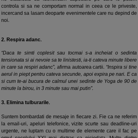
controla si sa ne comportam normal in ceea ce le priveste,
incercand sa lasam deoparte evenimentele care nu depind de
noi.
2.
Respira adanc.
“Daca te simti coplesit sau tocmai s-a incheiat o sedinta
tensionata si ai nevoie sa te linistesti, ia-ti cateva minute libere
in care sa respiri adanc”,
afirma autoarea cartii.
“Inspira si tine
aerul in piept pentru cateva secunde, apoi expira pe nari. E ca
si cum te-ai bucura de calmul unei sedinte de Yoga de 90 de
minute la birou, in 3 minute sau mai putin”.
3.
Elimina tulburarile.
Suntem bombardati de mesaje in fiecare zi. Fie ca ne referim
la email-uri, apeluri telefonice, vizite scurte sau deadline-uri
urgente, ne luptam cu o multime de elemente care il fac pe
omul secolului XXI mai distras ca niciodata. Multe dintre