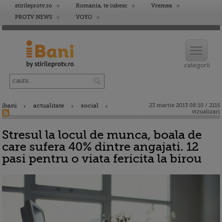
stirileprotv.ro
Romania, te iubesc
Vremea
PROTV NEWS
VOYO
ibani
actualitate
social
23 martie 2013 08:10 / 2115
vizualizari
Stresul la locul de munca, boala de
care sufera 40% dintre angajati. 12
pasi pentru o viata fericita la birou