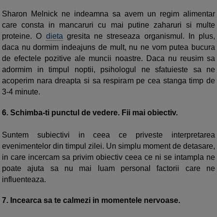
Sharon Melnick ne indeamna sa avem un regim alimentar
care consta in mancaruri cu mai putine zaharuri si multe
proteine. O
dieta
gresita ne streseaza organismul. In plus,
daca nu dormim indeajuns de mult, nu ne vom putea bucura
de efectele pozitive ale muncii noastre. Daca nu reusim sa
adormim in timpul noptii, psihologul ne sfatuieste sa ne
acoperim nara dreapta si sa respiram pe cea stanga timp de
3-4 minute.
6.
Schimba-ti punctul de vedere. Fii mai obiectiv.
Suntem subiectivi in ceea ce priveste interpretarea
evenimentelor din timpul zilei. Un simplu moment de detasare,
in care incercam sa privim obiectiv ceea ce ni se intampla ne
poate ajuta sa nu mai luam personal factorii care ne
influenteaza.
7.
Incearca sa te calmezi in momentele nervoase.