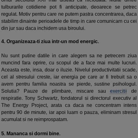
tulburarile cotidiene pot fi anticipate, deoarece se petrec
regulat. Motiv pentru care ne putem pastra concentrarea, daca
stabilim dinainte perioadele de timp in care comunicam cu cei
din jur sau daca inchidem usa biroului.
4.
Organizeaza-ti ziua intr-un mod energic.
Nu sunt putine datile in care alegem sa ne petrecem ziua
muncind fara oprire, cu scopul de a face mai multe lucruri.
Aceasta este, insa, doar o iluzie. Nivelul productivitatii scade,
cel al stresului creste, iar energia pe care ar fi trebuit sa o
avem pentru familia noastra se pierde, sustine psihologul.
Solutia? Pauze de plimbare, miscare sau
exercitii
de
respiratie. Tony Schwartz, fondatorul si directorul executiv al
The Energy Project, arata ca daca ne concentram intens
pentru 90 de minute, iar apoi luam o pauza, eliminam stresul
acumulat si ne reimprospatam.
5.
Mananca si dormi bine.