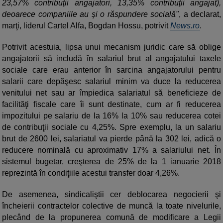
23,57% contribuţii angajatori, 13,35% contribuţii angajat),
deoarece companiile au şi o răspundere socială"
, a declarat,
marţi, liderul Cartel Alfa, Bogdan Hossu, potrivit
News.ro
.
Potrivit acestuia, lipsa unui mecanism juridic care să oblige
angajatorii să includă în salariul brut al angajatului taxele
sociale care erau anterior în sarcina angajatorului pentru
salarii care depăşesc salariul minim va duce la reducerea
venitului net sau ar împiedica salariatul să beneficieze de
facilităţi fiscale care îi sunt destinate, cum ar fi reducerea
impozitului pe salariu de la 16% la 10% sau reducerea cotei
de contribuţii sociale cu 4,25%. Spre exemplu, la un salariu
brut de 2600 lei, salariatul va pierde până la 302 lei, adică o
reducere nominală cu aproximativ 17% a salariului net. În
sistemul bugetar, creşterea de 25% de la 1 ianuarie 2018
reprezintă în condiţiile acestui transfer doar 4,26%.
De asemenea, sindicaliştii cer deblocarea negocierii şi
încheierii contractelor colective de muncă la toate nivelurile,
plecând de la propunerea comună de modificare a Legii