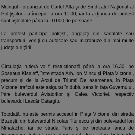
Mitingul - organizat de Cartel Alfa şi de Sindicatul Naţional al
Poliţiştilor - a început la ora 11.00, iar la acţiunea de protest
sunt aşteptate până la 10.000 de persoane.
La protest participă poliţişti, angajaţi din sănătate sau
transporturi, veniţi cu autocare sau microbuze din mai multe
judeţe ale ţării.
Circulaţia rutieră va fi restricţionată până la ora 16.30, pe
Şoseaua Kiseleff, între strada Arh. Ion Mincu şi Piaţa Victoriei,
precum şi de la Arcul de Triumf. De asemenea, în Piaţa
Victoriei traficul este asigurat în dublu sens în faţa Guvernului,
între bulevardul Aviatorilor şi Calea Victoriei, respectiv
bulevardul Lascăr Catargiu.
Totodată, nu este permis accesul în Piaţa Victoriei din strada
Buzeşti, din bulevardul Nicolae Titulescu şi din bulevardul Ion
Mihalache, iar pe strada Paris şi pe breteaua Iancu de
Hunedoara traficul este direcţionat doar către bulevardul