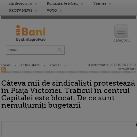
stirileprotv.ro
Romania, te iubesc
Vremea
PROTV NEWS
VOYO
ibani
actualitate
social
4 octombrie 2017 10:25 / 690
vizualizari
Câteva mii de sindicalişti protestează
în Piaţa Victoriei. Traficul în centrul
Capitalei este blocat. De ce sunt
nemulțumiți bugetarii