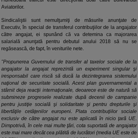
Aviatorilor.
Sindicaliştii sunt nemulţumiţi de măsurile anunţate de
Executiv, în special de transferul contribuţiilor de la angajator
către angajat, ei spunând că va detemina ca majorarea
salarială anunţată pentru debutul anului 2018 să nu se
regăsească, de fapt, în veniturile nete.
"Propunerea Guvernului de transfer al taxelor sociale de la
angajator la angajat reprezintă un experiment singular şi
iresponsabil care riscă să ducă la dezintegrarea sistemului
naţional de securitate socială. Acest plan guvernamental a
stârnit deja reacţii internaţionale, deoarece este de natură să
submineze progresele realizate după decenii de campanie
pentru justiţie socială şi solidaritate şi pentru drepturile şi
libertăţile cetăţenilor europeni. Plata contribuţiilor sociale
exclusiv de către angajat nu este aplicată în nicio ţară UE.
Dimpotrivă, în cele mai multe ţări, cota suportată de angajator
este mai mare decât cea plătită de lucrători (media UE este de