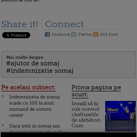
Share it!
Connect
Facebook
Twitter
RSS Feed
Mai multe despre:
#ajutor de somaj
#indemnizatie somaj
Pe acelasi subiect:
Prima pagina pe
scurt:
Indemnizatia de somaj
scade cu 10% la anul,
Invață să ții
numarul de someri
sub control
cheltuielile
creste!
de sărbători.
Cum
Daca intri in somaj sau
daca salariul iti este redus