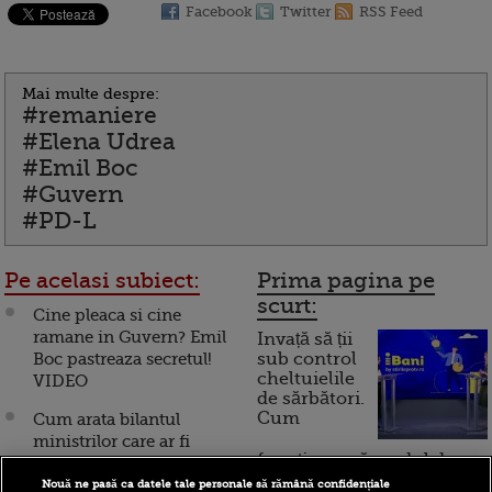
Facebook
Twitter
RSS Feed
Mai multe despre:
#remaniere
#Elena Udrea
#Emil Boc
#Guvern
#PD-L
Pe acelasi subiect:
Prima pagina pe
scurt:
Cine pleaca si cine
ramane in Guvern? Emil
Invață să ții
Boc pastreaza secretul!
sub control
cheltuielile
VIDEO
de sărbători.
Cum
Cum arata bilantul
ministrilor care ar fi
funcționează cardul de
trebuit sa scoata
cumpărături
Romania din criza
Nouă ne pasă ca datele tale personale să rămână confidențiale