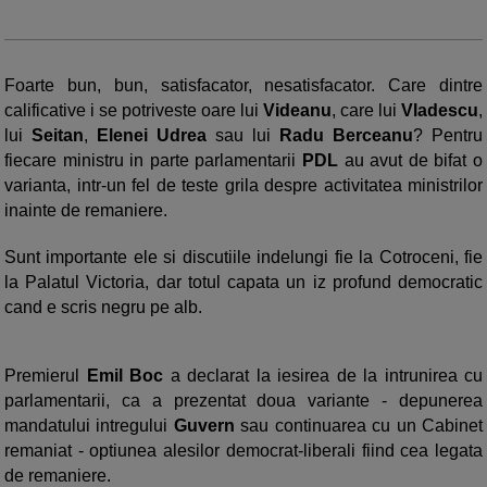
Foarte bun, bun, satisfacator, nesatisfacator. Care dintre
calificative i se potriveste oare lui
Videanu
, care lui
Vladescu
,
lui
Seitan
,
Elenei Udrea
sau lui
Radu Berceanu
? Pentru
fiecare ministru in parte parlamentarii
PDL
au avut de bifat o
varianta, intr-un fel de teste grila despre activitatea ministrilor
inainte de remaniere.
Sunt importante ele si discutiile indelungi fie la Cotroceni, fie
la Palatul Victoria, dar totul capata un iz profund democratic
cand e scris negru pe alb.
Premierul
Emil Boc
a declarat la iesirea de la intrunirea cu
parlamentarii, ca a prezentat doua variante - depunerea
mandatului intregului
Guvern
sau continuarea cu un Cabinet
remaniat - optiunea alesilor democrat-liberali fiind cea legata
de remaniere.