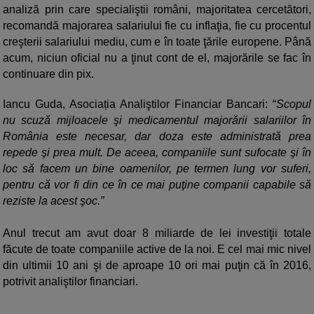
analiză prin care specialiştii români, majoritatea cercetători,
recomandă majorarea salariului fie cu inflaţia, fie cu procentul
creşterii salariului mediu, cum e în toate ţările europene. Până
acum, niciun oficial nu a ţinut cont de el, majorările se fac în
continuare din pix.
Iancu Guda, Asociația Analiştilor Financiar Bancari: “
Scopul
nu scuză mijloacele şi medicamentul majorării salariilor în
România este necesar, dar doza este administrată prea
repede şi prea mult. De aceea, companiile sunt sufocate şi în
loc să facem un bine oamenilor, pe termen lung vor suferi,
pentru că vor fi din ce în ce mai puţine companii capabile să
reziste la acest şoc.”
Anul trecut am avut doar 8 miliarde de lei investiţii totale
făcute de toate companiile active de la noi. E cel mai mic nivel
din ultimii 10 ani şi de aproape 10 ori mai puţin că în 2016,
potrivit analiştilor financiari.