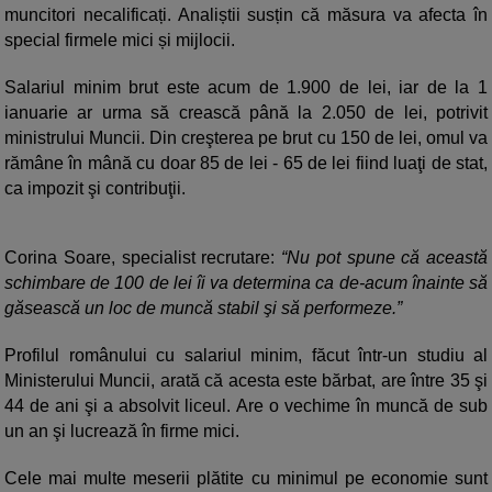
muncitori necalificați. Analiștii susțin că măsura va afecta în
special firmele mici și mijlocii.
Salariul minim brut este acum de 1.900 de lei, iar de la 1
ianuarie ar urma să crească până la 2.050 de lei, potrivit
ministrului Muncii. Din creşterea pe brut cu 150 de lei, omul va
rămâne în mână cu doar 85 de lei - 65 de lei fiind luaţi de stat,
ca impozit şi contribuţii.
Corina Soare, specialist recrutare:
“Nu pot spune că această
schimbare de 100 de lei îi va determina ca de-acum înainte să
găsească un loc de muncă stabil şi să performeze.”
Profilul românului cu salariul minim, făcut într-un studiu al
Ministerului Muncii, arată că acesta este bărbat, are între 35 şi
44 de ani şi a absolvit liceul. Are o vechime în muncă de sub
un an şi lucrează în firme mici.
Cele mai multe meserii plătite cu minimul pe economie sunt