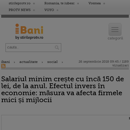
stirileprotv.ro
Romania, te iubesc
Vremea
PROTV NEWS
VOYO
ibani
actualitate
social
26 septembrie 2018 09:45 / 1189
vizualizari
Salariul minim crește cu încă 150 de
lei, de la anul. Efectul invers în
economie: măsura va afecta firmele
mici și mijlocii