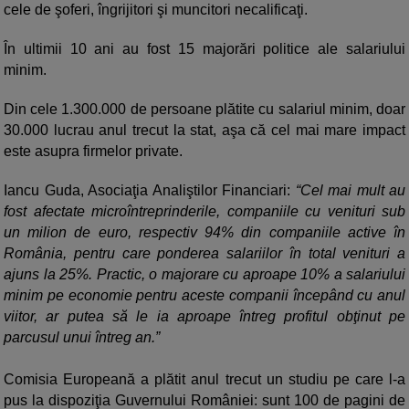
cele de şoferi, îngrijitori şi muncitori necalificaţi.
În ultimii 10 ani au fost 15 majorări politice ale salariului
minim.
Din cele 1.300.000 de persoane plătite cu salariul minim, doar
30.000 lucrau anul trecut la stat, aşa că cel mai mare impact
este asupra firmelor private.
Iancu Guda, Asociaţia Analiştilor Financiari:
“Cel mai mult au
fost afectate microîntreprinderile, companiile cu venituri sub
un milion de euro, respectiv 94% din companiile active în
România, pentru care ponderea salariilor în total venituri a
ajuns la 25%. Practic, o majorare cu aproape 10% a salariului
minim pe economie pentru aceste companii începând cu anul
viitor, ar putea să le ia aproape întreg profitul obţinut pe
parcusul unui întreg an.”
Comisia Europeană a plătit anul trecut un studiu pe care l-a
pus la dispoziţia Guvernului României: sunt 100 de pagini de