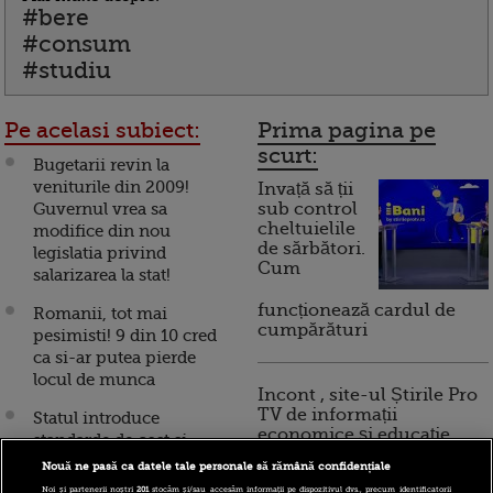
#bere
#consum
#studiu
Pe acelasi subiect:
Prima pagina pe
scurt:
Bugetarii revin la
veniturile din 2009!
Invață să ții
Guvernul vrea sa
sub control
cheltuielile
modifice din nou
de sărbători.
legislatia privind
Cum
salarizarea la stat!
funcționează cardul de
Romanii, tot mai
cumpărături
pesimisti! 9 din 10 cred
ca si-ar putea pierde
locul de munca
Incont , site-ul Știrile Pro
TV de informații
Statul introduce
economice și educație
standarde de cost si
financiară, a devenit iBani
pentru elevi!
Nouă ne pasă ca datele tale personale să rămână confidențiale
Invatamantul obligatoriu
Noi și partenerii noștri
201
stocăm și/sau accesăm informații pe dispozitivul dvs., precum identificatorii