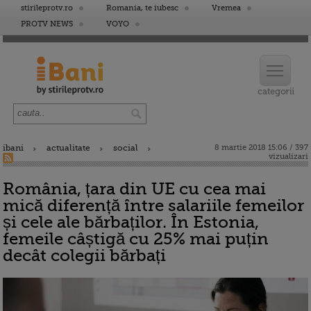
stirileprotv.ro
Romania, te iubesc
Vremea
PROTV NEWS
VOYO
ibani
actualitate
social
8 martie 2018 15:06 / 397
vizualizari
România, țara din UE cu cea mai
mică diferență între salariile femeilor
și cele ale bărbaților. În Estonia,
femeile câștigă cu 25% mai puțin
decât colegii bărbați