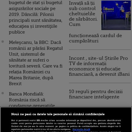
bugetul de stat și bugetul
Invață să ții
asigurărilor sociale pe
sub control
cheltuielile
2019. Dăncilă: Pilonii
de sărbători.
principali sunt sănătatea,
Cum
educaţiea și investiţiile
publice
funcționează cardul de
cumpărături
Meleşcanu, la BBC: Dacă
românii ar părăsi Regatul
Unit, sistemul de
Incont , site-ul Știrile Pro
sănătate ar suferi o
TV de informații
lovitură severă. Care va fi
economice și educație
relația României cu
financiară, a devenit iBani
Marea Britanie, după
Brexit
10 reguli pentru decizii
Banca Mondială:
financiare inteligente
România riscă să
condamne generaţiile
viitoare la sărăcie, dacă
Nouă ne pasă ca datele tale personale să rămână confidențiale
nu investeşte în educație
Noi și partenerii noștri
201
stocăm și/sau accesăm informații pe dispozitivul dvs., precum identificatorii
și sănătate. Nou-născuţii
cookie unici pentru prelucrarea datelor cu caracter personal. Puteți accepta sau gestiona alegerile dvs.
făcând clic mai jos sau în orice moment, pe pagina cu politica de confidențialitate. Aceste alegeri vor fi
de astăzi vor avea
raportate partenerilor noștri și nu vă vor afecta navigarea.
Mai multe detalii