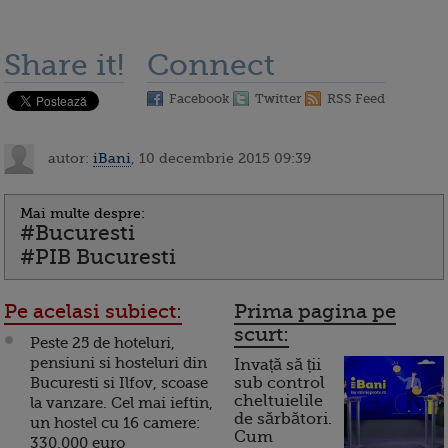
Share it!
Connect
Facebook
Twitter
RSS Feed
autor:
iBani
, 10 decembrie 2015 09:39
Mai multe despre:
#Bucuresti
#PIB Bucuresti
Pe acelasi subiect:
Prima pagina pe
scurt:
Peste 25 de hoteluri,
pensiuni si hosteluri din
Invață să ții
Bucuresti si Ilfov, scoase
sub control
cheltuielile
la vanzare. Cel mai ieftin,
de sărbători.
un hostel cu 16 camere:
Cum
330.000 euro