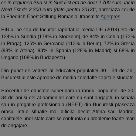
ce in regiunea Sud si in Sud-Est era de doar 2.700 euro, iar in
Nord-Est de 2.300 euro (date pentru 2012)",
apreciaza cei de
la Friedrich-Ebert-Stiftung Romania, transmite
Agerpres
.
PIB-ul pe cap de locuitor raportat la media UE (2014) era de
124% in Suedia (179% in Stockolm), de 84% in Cehia (173%
in Praga), 125% in Germania (113% in Berlin), 72% in Grecia
(98% in Atena), 93% in Spania (128% in Madrid) si 68% in
Ungaria (108% in Budapesta).
Din punct de vedere al educatiei populatiei 30 - 34 de ani,
Bucurestiul este aproape de media celorlalte capitale studiate.
Procentul de educatie superioara in randul populatiei de 30-
34 de ani si cel al oamenilor care nu sunt angajati, in scoala
sau in pregatire profesionala (NEET) din Bucuresti plaseaza
orasul intr-o situatie mai dificila decat Atena sau Madrid,
capitalele unor state care se confrunta cu probleme foarte mari
de angajare.