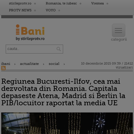
stirileprotv.ro
Romania, te iubesc
Vremea
PROTV NEWS
VOYO
ibani
actualitate
social
10 decembrie 2015 09:39 / 21412
vizualizari
Regiunea Bucuresti-Ilfov, cea mai
dezvoltata din Romania. Capitala
depaseste Atena, Madrid si Berlin la
PIB/locuitor raportat la media UE