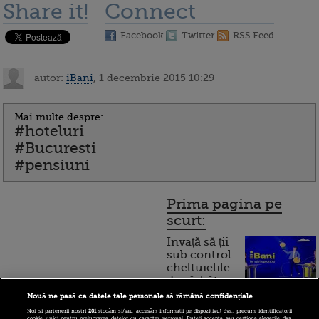
Share it!
Connect
Facebook
Twitter
RSS Feed
autor:
iBani
, 1 decembrie 2015 10:29
Mai multe despre:
#hoteluri
#Bucuresti
#pensiuni
Prima pagina pe
scurt:
Invață să ții
sub control
cheltuielile
de sărbători.
Cum
Nouă ne pasă ca datele tale personale să rămână confidențiale
Noi și partenerii noștri
201
stocăm și/sau accesăm informații pe dispozitivul dvs., precum identificatorii
cookie unici pentru prelucrarea datelor cu caracter personal. Puteți accepta sau gestiona alegerile dvs.