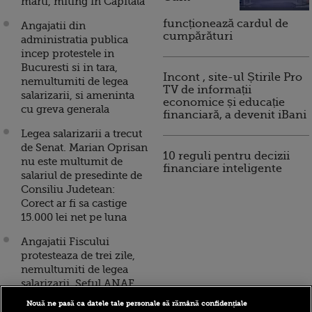
marti, miting in Capitala
funcționează cardul de
Angajatii din
cumpărături
administratia publica
incep protestele in
Bucuresti si in tara,
Incont , site-ul Știrile Pro
nemultumiti de legea
TV de informații
salarizarii, si ameninta
economice și educație
cu greva generala
financiară, a devenit iBani
Legea salarizarii a trecut
de Senat. Marian Oprisan
10 reguli pentru decizii
nu este multumit de
financiare inteligente
salariul de presedinte de
Consiliu Judetean:
Corect ar fi sa castige
15.000 lei net pe luna
Angajatii Fiscului
protesteaza de trei zile,
nemultumiti de legea
salarizarii. Seful ANAF
propune pastrarea
Nouă ne pasă ca datele tale personale să rămână confidențiale
salariilor actuale, daca nu