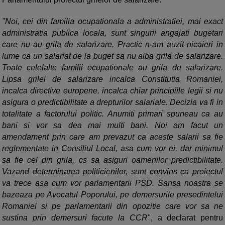
"Noi, cei din familia ocupationala a administratiei, mai exact
administratia publica locala, sunt singurii angajati bugetari
care nu au grila de salarizare. Practic n-am auzit nicaieri in
lume ca un salariat de la buget sa nu aiba grila de salarizare.
Toate celelalte familii ocupationale au grila de salarizare.
Lipsa grilei de salarizare incalca Constitutia Romaniei,
incalca directive europene, incalca chiar principiile legii si nu
asigura o predictibilitate a drepturilor salariale. Decizia va fi in
totalitate a factorului politic. Anumiti primari spuneau ca au
bani si vor sa dea mai multi bani. Noi am facut un
amendament prin care am prevazut ca aceste salarii sa fie
reglementate in Consiliul Local, asa cum vor ei, dar minimul
sa fie cel din grila, cs sa asiguri oamenilor predictibilitate.
Vazand determinarea politicienilor, sunt convins ca proiectul
va trece asa cum vor parlamentarii PSD. Sansa noastra se
bazeaza pe Avocatul Poporului, pe demersurile presedintelui
Romaniei si pe parlamentarii din opozitie care vor sa ne
sustina prin demersuri facute la CCR
", a declarat pentru