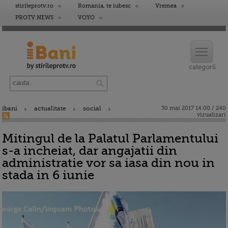
stirileprotv.ro
Romania, te iubesc
Vremea
PROTV NEWS
VOYO
ibani
actualitate
social
30 mai 2017 14:00 / 240
vizualizari
Mitingul de la Palatul Parlamentului
s-a incheiat, dar angajatii din
administratie vor sa iasa din nou in
stada in 6 iunie