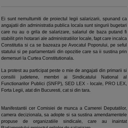
Ei sunt nemultumiti de proiectul legii salarizarii, spunand ca
angajatii din administratia publica locala sunt singurii bugetari
care nu au o grila de salarizare, salariul de baza putand fi
stabilit prin hotarari ale administratiilor locale, fapt care incalca
Constitutia si ca se bazeaza pe Avocatul Poporului, pe seful
statului si pe parlamentarii din opozitie care sa ii sustina prin
demersuri la Curtea Constitutionala.
La protest au participat peste o mie de angajati din primarii si
consilii judetene, membri ai Sindicatului National al
Functionarilor Publici (SNFP), SED LEX - locale, PRO LEX,
Forta Legii, atat din Bucuresti, cat si din tara.
Manifestantii cer Comisiei de munca a Camerei Deputatilor,
camera decizionala, sa adopte si sa sustina amendamentele
propuse de organizatiile sindicale, care au inaintat
Parlamentului proiectul grilelor de salarizare.