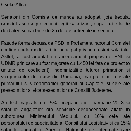
Cseke Attila.
Senatorii din Comisia de munca au adoptat, joia trecuta,
raportul asupra proiectului legii salarizarii, dupa trei zile de
dezbateri si mai bine de 25 de ore petrecute in sedinta.
Fata de forma depusa de PSD in Parlament, raportul Comisiei
contine unele modificari, in principal privind cresteri salariale.
Astfel, a fost adoptat un amendament propus de PNL si
UDMR prin care au fost majorate cu 1.450 lei fata de proiect (o
unitate de coeficient) indemnizatiile tuturor primarilor si
viceprimarilor de orase din Romania, mai putin pe cele ale
primarului si viceprimarilor generali al Capitalei si cele ale
presedintilor si vicepresedintilor de Consilii Judetene.
Au fost majorate cu 15% incepand cu 1 ianuarie 2018 si
salariile angajatilor din serviciile deconcentrate aflate in
subordinea Ministerului Mediului, cu 10% cele ale
personalului de specialitate al Consiliului Legislativ si cu 15%
salariile angajatilor Agentiei Nationale de Integritate care