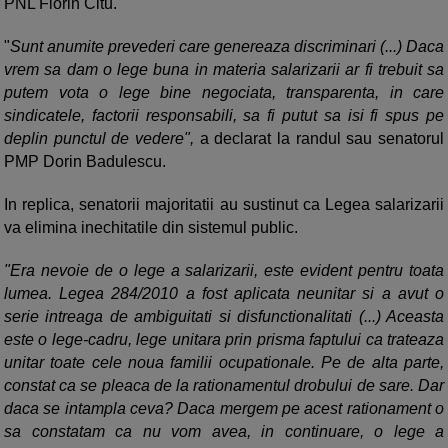
PNL Florin Citu.
"
Sunt anumite prevederi care genereaza discriminari (...) Daca
vrem sa dam o lege buna in materia salarizarii ar fi trebuit sa
putem vota o lege bine negociata, transparenta, in care
sindicatele, factorii responsabili, sa fi putut sa isi fi spus pe
deplin punctul de vedere",
a declarat la randul sau senatorul
PMP Dorin Badulescu.
In replica, senatorii majoritatii au sustinut ca Legea salarizarii
va elimina inechitatile din sistemul public.
"Era nevoie de o lege a salarizarii, este evident pentru toata
lumea. Legea 284/2010 a fost aplicata neunitar si a avut o
serie intreaga de ambiguitati si disfunctionalitati (...) Aceasta
este o lege-cadru, lege unitara prin prisma faptului ca trateaza
unitar toate cele noua familii ocupationale. Pe de alta parte,
constat ca se pleaca de la rationamentul drobului de sare. Dar
daca se intampla ceva? Daca mergem pe acest rationament o
sa constatam ca nu vom avea, in continuare, o lege a