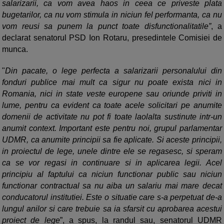
salarizarii, ca vom avea haos in ceea ce priveste plata
bugetarilor, ca nu vom stimula in niciun fel performanta, ca nu
vom reusi sa punem la punct toate disfunctionalitatile”
, a
declarat senatorul PSD Ion Rotaru, presedintele Comisiei de
munca.
"
Din pacate, o lege perfecta a salarizarii personalului din
fonduri publice mai mult ca sigur nu poate exista nici in
Romania, nici in state veste europene sau oriunde priviti in
lume, pentru ca evident ca toate acele solicitari pe anumite
domenii de activitate nu pot fi toate laolalta sustinute intr-un
anumit context. Important este pentru noi, grupul parlamentar
UDMR, ca anumite principii sa fie aplicate. Si aceste principii,
in proiectul de lege, unele dintre ele se regasesc, si speram
ca se vor regasi in continuare si in aplicarea legii. Acel
principiu al faptului ca niciun functionar public sau niciun
functionar contractual sa nu aiba un salariu mai mare decat
conducatorul institutiei. Este o situatie care s-a perpetuat de-a
lungul anilor si care trebuie sa ia sfarsit cu aprobarea acestui
proiect de lege
”, a spus, la randul sau, senatorul UDMR