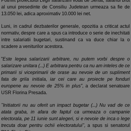
Potrivit proiectului Legii salarizarii votat de Senat, salariul brut
al unui presedinte de Consiliu Judetean urmeaza sa fie de
13.050 lei, adica aproximativ 10.000 lei net.
Luni, in cadrul dezbaterilor generale, opozitia a criticat actul
normativ, despre care a spus ca introduce o serie de inechitati
intre salariatii bugetari, sustinand ca va duce chiar la o
scadere a veniturilor acestora.
”
Este legea salarizarii arbitrare, nu putem vorbi despre o
salarizare unitara (...) E arbitrara pentru ca nu am inteles de ce
primarii si viceprimarii de orase au nevoie de un supliment
fata de grila initiala, iar cei care au proiecte pe fonduri
europene au nevoie de 25% in plus”
, a declarat senatoare
USR Florina Presada.
"Initiatorii nu au oferit un impact bugetar (...) Nu vad de ce
atata graba, in afara de faptul ca urmeaza o campanie
electorala, pe 11 iunie sunt alegeri, si e nevoie de inca o lege
trecuta doar pentru ochii electoratului",
a spus si senatorul