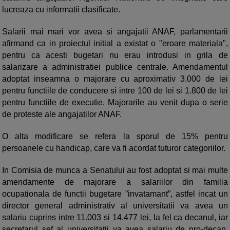
lucreaza cu informatii clasificate.
Salarii mai mari vor avea si angajatii ANAF, parlamentarii
afirmand ca in proiectul initial a existat o "eroare materiala",
pentru ca acesti bugetari nu erau introdusi in grila de
salarizare a administratiei publice centrale. Amendamentul
adoptat inseamna o majorare cu aproximativ 3.000 de lei
pentru functiile de conducere si intre 100 de lei si 1.800 de lei
pentru functiile de executie. Majorarile au venit dupa o serie
de proteste ale angajatilor ANAF.
O alta modificare se refera la sporul de 15% pentru
persoanele cu handicap, care va fi acordat tuturor categoriilor.
In Comisia de munca a Senatului au fost adoptat si mai multe
amendamente de majorare a salariilor din familia
ocupationala de functii bugetare ”invatamant”, astfel incat un
director general administrativ al universitatii va avea un
salariu cuprins intre 11.003 si 14.477 lei, la fel ca decanul, iar
secretarul sef al universitatii va avea salariu de pro-decan,