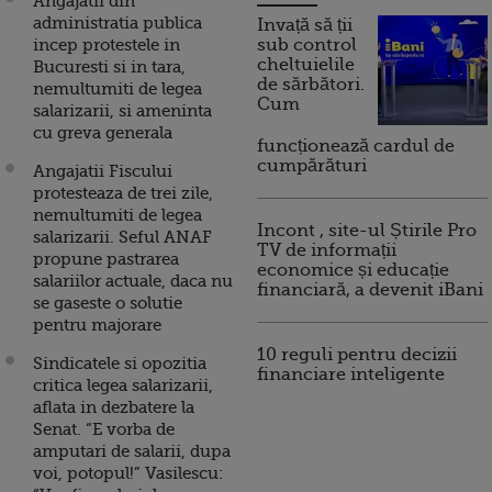
Angajatii din
administratia publica
Invață să ții
incep protestele in
sub control
cheltuielile
Bucuresti si in tara,
de sărbători.
nemultumiti de legea
Cum
salarizarii, si ameninta
cu greva generala
funcționează cardul de
cumpărături
Angajatii Fiscului
protesteaza de trei zile,
nemultumiti de legea
Incont , site-ul Știrile Pro
salarizarii. Seful ANAF
TV de informații
propune pastrarea
economice și educație
salariilor actuale, daca nu
financiară, a devenit iBani
se gaseste o solutie
pentru majorare
10 reguli pentru decizii
Sindicatele si opozitia
financiare inteligente
critica legea salarizarii,
aflata in dezbatere la
Senat. “E vorba de
amputari de salarii, dupa
voi, potopul!” Vasilescu: