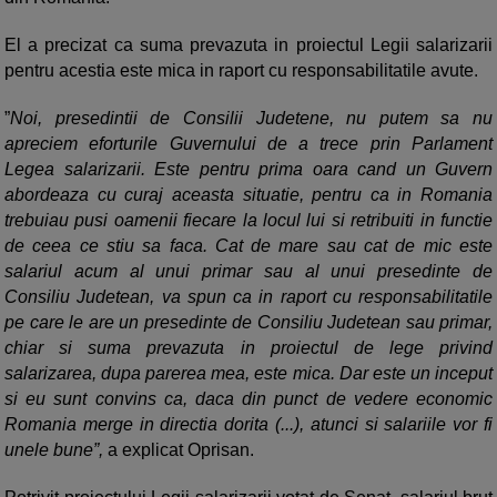
El a precizat ca suma prevazuta in proiectul Legii salarizarii
pentru acestia este mica in raport cu responsabilitatile avute.
”
Noi, presedintii de Consilii Judetene, nu putem sa nu
apreciem eforturile Guvernului de a trece prin Parlament
Legea salarizarii. Este pentru prima oara cand un Guvern
abordeaza cu curaj aceasta situatie, pentru ca in Romania
trebuiau pusi oamenii fiecare la locul lui si retribuiti in functie
de ceea ce stiu sa faca. Cat de mare sau cat de mic este
salariul acum al unui primar sau al unui presedinte de
Consiliu Judetean, va spun ca in raport cu responsabilitatile
pe care le are un presedinte de Consiliu Judetean sau primar,
chiar si suma prevazuta in proiectul de lege privind
salarizarea, dupa parerea mea, este mica. Dar este un inceput
si eu sunt convins ca, daca din punct de vedere economic
Romania merge in directia dorita (...), atunci si salariile vor fi
unele bune”,
a explicat Oprisan.