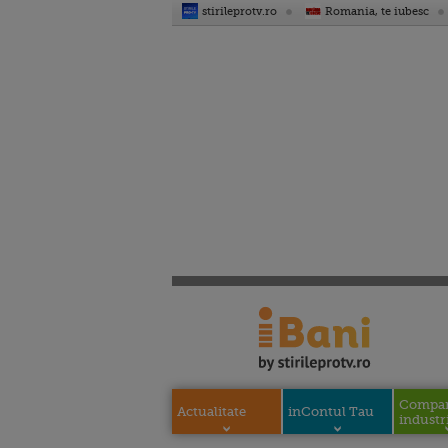
stirileprotv.ro
Romania, te iubesc
Compani
Actualitate
inContul Tau
industri