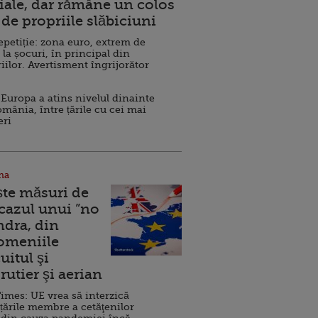
ale, dar rămâne un colos
de propriile slăbiciuni
repetiție: zona euro, extrem de
 la șocuri, în principal din
iilor. Avertisment îngrijorător
Europa a atins nivelul dinainte
omânia, între țările cu cei mai
eri
na
ște măsuri de
 cazul unui ”no
ndra, din
Domeniile
uitul şi
rutier şi aerian
imes: UE vrea să interzică
 țările membre a cetăţenilor