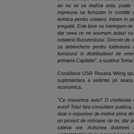
an nu se va realiza asta, poate 
impreuna sa furnizam in conditii d
termica pentru cetateni. Intram in p
pregatiti. Este bine sa intelegem de
dar ceea ce ne asumam astazi cu to
cetatenii Bucurestiului. Dincolo de o
sa deblocheze pentru totdeauna 
furnizorul si distribuitorul de e
primaria Capitalei
”, a sustinut Toma
Consilierul USR Roxana Wring spun
suplimentara a sedintei joi seara,
economica.
"
Ce inseamna asta? O cheltuiala 
euro!! Totul fara consultare publica,
doar o expunere de motive plina de g
un proiect de milioane de lei, dar 
cateva ore. Actiunea doamnei F