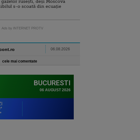
 gazelor rusești, deși Moscova
sibilul s-o scoată din ecuație
Ads by INTERNET PROTV
ncont.ro
06.08.2026
cele mai comentate