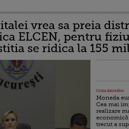
talei vrea sa preia dist
ica ELCEN, pentru fizi
itia se ridica la 155 mi
Criza datoriilor
Moneda euro
Cea mai im
realizare m
economică 
trecut a sup