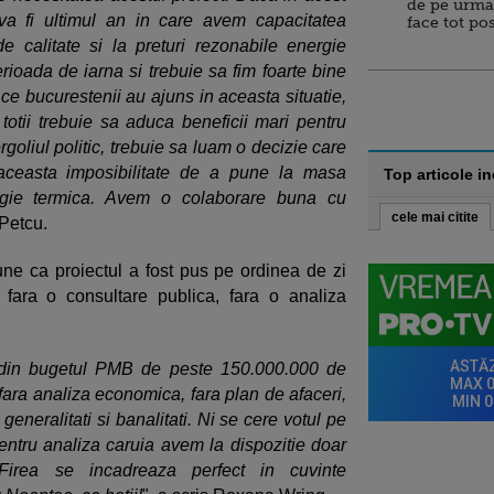
de pe urma
va fi ultimul an in care avem capacitatea
face tot po
e calitate si la preturi rezonabile energie
erioada de iarna si trebuie sa fim foarte bine
 ce bucurestenii au ajuns in aceasta situatie,
tii trebuie sa aduca beneficii mari pentru
rgoliul politic, trebuie sa luam o decizie care
aceasta imposibilitate de a pune la masa
Top articole i
nergie termica. Avem o colaborare buna cu
cele mai citite
 Petcu.
e ca proiectul a fost pus pe ordinea de zi
 fara o consultare publica, fara o analiza
din bugetul PMB de peste 150.000.000 de
 fara analiza economica, fara plan de afaceri,
eneralitati si banalitati. Ni se cere votul pe
pentru analiza caruia avem la dispozitie doar
irea se incadreaza perfect in cuvinte