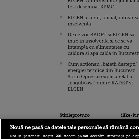
ELCEN. Administrator judiciar 
fost desemnat KPMG
ELCEN a cerut, oficial, intrearea
insolventa
De ce vor RADET si ELCEN sa
intre in insolventa si ce se va
intampla cu alimentarea cu
caldura si apa calda in Bucurest
Cum actionau „baietii destepti” 
energiei termice din Bucuresti.
Sorin Oprescu explica relatia
„paguboasa” dintre RADET si
ELCEN
Stirileprotv.ro
ilike-it.
Nouă ne pasă ca datele tale personale să rămână con
Noi și partenerii noștri
201
stocăm și/sau accesăm informații pe disp