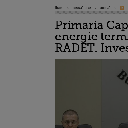
ibani
actualitate
social
Primaria Capi
energie term
RADET. Invest