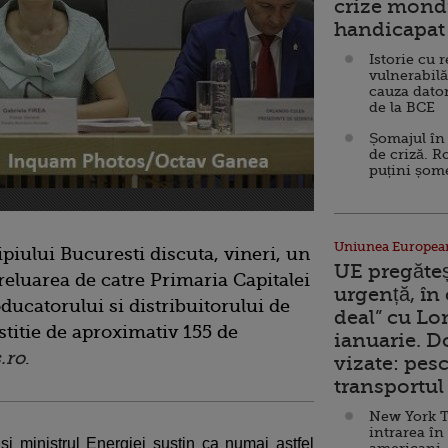
crize mondi
handicapat 
Istorie cu 
vulnerabilă
cauza dator
de la BCE
Șomajul în 
de criză. R
puțini șom
Uniunea Europea
piului Bucuresti discuta, vineri, un
UE pregăte
reluarea de catre Primaria Capitalei
urgență, în
ducatorului si distribuitorului de
deal” cu Lo
titie de aproximativ 155 de
ianuarie. 
.ro
.
vizate: pesc
transportul 
New York T
intrarea în
 si ministrul Energiei sustin ca numai astfel