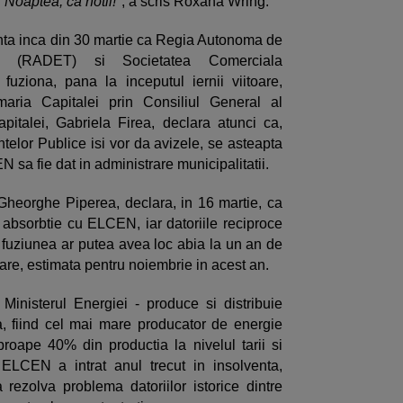
: Noaptea, ca hotii!
", a scris Roxana Wring.
nta inca din 30 martie ca Regia Autonoma de
ce (RADET) si Societatea Comerciala
uziona, pana la inceputul iernii viitoare,
aria Capitalei prin Consiliul General al
pitalei, Gabriela Firea, declara atunci ca,
ntelor Publice isi vor da avizele, se asteapta
 sa fie dat in administrare municipalitatii.
Gheorghe Piperea, declara, in 16 martie, ca
bsorbtie cu ELCEN, iar datoriile reciproce
a fuziunea ar putea avea loc abia la un an de
are, estimata pentru noiembrie in acest an.
nisterul Energiei - produce si distribuie
a, fiind cel mai mare producator de energie
oape 40% din productia la nivelul tarii si
ELCEN a intrat anul trecut in insolventa,
a rezolva problema datoriilor istorice dintre