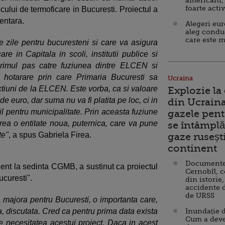
americani,
foarte acti
icului de termoficare in Bucuresti. Proiectul a
entara.
Alegeri eu
aleg condu
care este m
 zile pentru bucuresteni si care va asigura
are in Capitala in scoli, institutii publice si
rimul pas catre fuziunea dintre ELCEN si
otarare prin care Primaria Bucuresti sa
Ucraina
ctiuni de la ELCEN. Este vorba, ca si valoare
Explozie la
e euro, dar suma nu va fi platita pe loc, ci in
din Ucraina
il pentru municipalitate. Prin aceasta fuziune
gazele pent
crea o entitate noua, puternica, care va pune
se întâmplă 
te"
, a spus Gabriela Firea.
gaze ruseșt
continent
Documente d
zent la sedinta CGMB, a sustinut ca proiectul
Cernobîl, c
curesti".
din istorie,
accidente 
de URSS
 majora pentru Bucuresti, o importanta care,
ta, discutata. Cred ca pentru prima data exista
Inundație d
Cum a deve
 necesitatea acestui proiect. Daca in acest