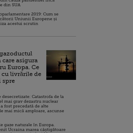
 din cauza pandemiei încă
ve din SUA
roparlamentare 2019: Cum se
cătorii Uniunii Europene și
iza acestui scrutin
 gazoductul
 care asigura
ru Europa. Ce
cu livrările de
i spre
esecretizate: Catastrofa de la
el mai grav dezastru nuclear
 a fost precedată de alte
de mai mică amploare, ascunse
e gaze naturale în Europa.
nit Ucraina marea câștigătoare