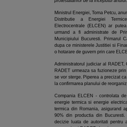
protestatarilor de la inceputul anului
Ministrul Energiei, Toma Petcu, anu
Distributie a Energiei Termi
Electrocentrale (ELCEN) ar putea f
urmand a fi administrate de Prim
Municipiului Bucuresti. Primarul Ca
dupa ce ministerele Justitiei si Fina
o hotarare de guvern prin care ELCEN
Administratorul judiciar al RADET, 
RADET urmeaza sa fuzioneze prin a
se vor sterge. Piperea a precizat c
la confirmarea planului de reorganiz
Compania ELCEN - controlata de Mi
energie termica si energie electric
termica din Romania, asigurand apr
90% din productia din Bucuresti. 
decizie luata de autoritati pentru 