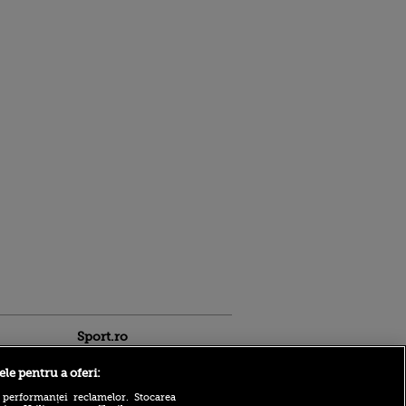
Sport.ro
ele pentru a oferi:
 performanței reclamelor. Stocarea