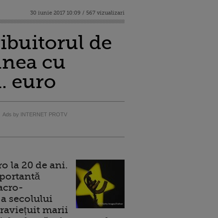
30 iunie 2017 10:09 / 567 vizualizari
ribuitorul de
unea cu
l. euro
Ads by INTERNET PROTV
 la 20 de ani.
portantă
acro-
a secolului
raviețuit marii