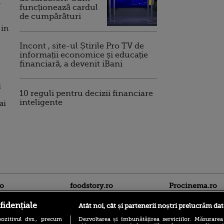
a
funcționează cardul
de cumpărături
 in
Incont , site-ul Știrile Pro TV de
informații economice și educație
financiară, a devenit iBani
i
10 reguli pentru decizii financiare
inteligente
ai
ro
foodstory.ro
Procinema.ro
fidențiale
Atât noi, cât și partenerii noștri prelucrăm dat
ozitivul dvs., precum
Dezvoltarea și îmbunătățirea serviciilor. Măsurarea