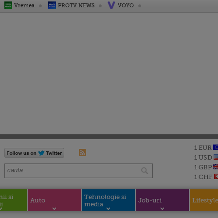
Vremea
PROTV NEWS
VOYO
1 EUR
1 USD
1 GBP
1 CHF
i si
Tehnologie si
Auto
Job-uri
Lifestyl
i
media