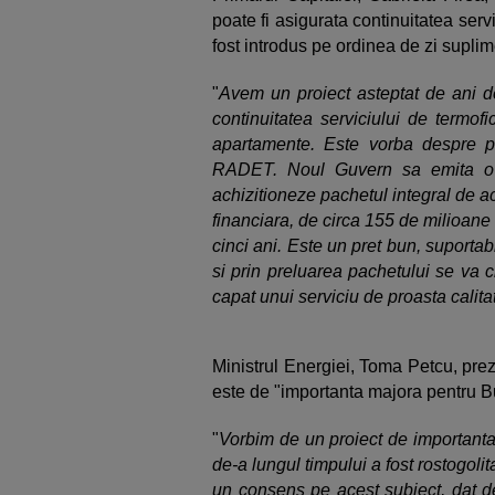
poate fi asigurata continuitatea serv
fost introdus pe ordinea de zi suplim
"
Avem un proiect asteptat de ani de
continuitatea serviciului de termofic
apartamente. Este vorba despre p
RADET. Noul Guvern sa emita o h
achizitioneze pachetul integral de a
financiara, de circa 155 de milioane d
cinci ani. Este un pret bun, suportab
si prin preluarea pachetului se va 
capat unui serviciu de proasta calita
Ministrul Energiei, Toma Petcu, pre
este de "importanta majora pentru Bu
"
Vorbim de un proiect de importanta
de-a lungul timpului a fost rostogoli
un consens pe acest subiect, dat de