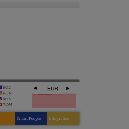
EUR
RON
RON
RON
RON
e
Smart People
Infografice