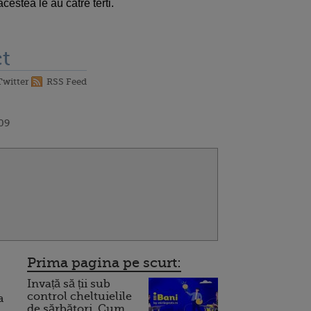
estea le au catre terti.
t
Twitter
RSS Feed
:09
Prima pagina pe scurt:
Invață să ții sub
control cheltuielile
a
de sărbători. Cum