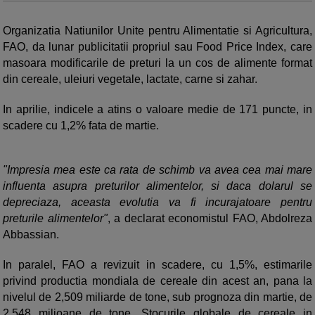
Organizatia Natiunilor Unite pentru Alimentatie si Agricultura,
FAO, da lunar publicitatii propriul sau Food Price Index, care
masoara modificarile de preturi la un cos de alimente format
din cereale, uleiuri vegetale, lactate, carne si zahar.
In aprilie, indicele a atins o valoare medie de 171 puncte, in
scadere cu 1,2% fata de martie.
"Impresia mea este ca rata de schimb va avea cea mai mare
influenta asupra preturilor alimentelor, si daca dolarul se
depreciaza, aceasta evolutia va fi incurajatoare pentru
preturile alimentelor"
, a declarat economistul FAO, Abdolreza
Abbassian.
In paralel, FAO a revizuit in scadere, cu 1,5%, estimarile
privind productia mondiala de cereale din acest an, pana la
nivelul de 2,509 miliarde de tone, sub prognoza din martie, de
2,548 milioane de tone. Stocurile globale de cereale in