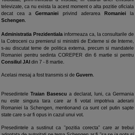
televizate, ca nu exista la acest moment o alta pozitie oficiala
decat cea a
Germaniei
privind aderarea
Romaniei
la
Schengen
.
Administratia Prezidentiala
informeaza ca, la consultarile de
la Cotroceni cu premierul si ministrii de Externe si de Interne,
s-au discutat teme de politica externa, precum si mandatele
Romaniei pentru sedinta COREPER din 6 martie si pentru
Consiliul JAI
din 7 - 8 martie.
Acelasi mesaj a fost transmis si de
Guvern
.
Presedintele
Traian Basescu
a declarat, luni, ca Germania
nu este singura tara care ar fi votat impotriva aderarii
Romaniei la Schengen, mentionand ca sunt cel putin sapte
state care s-ar fi opus in cazul unui vot.
Presedintele a sustinut ca "pozitia corecta" care ar trebui
adoptata de autoritati pe tema Schengen ar fi
"sa se ia nota si