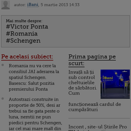
autor:
iBani
, 5 martie 2013 14:33
Mai multe despre:
#Victor Ponta
#Romania
#Schengen
Pe acelasi subiect:
Prima pagina pe
scurt:
Romania nu va cere la
consiliul JAI aderarea la
Invață să ții
spatiul Schengen.
sub control
cheltuielile
Basescu: Salut pozitia
de sărbători.
premierului Ponta
Cum
Autostrazi construite in
funcționează cardul de
proportie de 50%, desi ar
cumpărături
trebui sa fie gata peste o
luna, nemtii ne pun
piedici pentru Schengen,
Incont , site-ul Știrile Pro
iar cel mai mare mall din