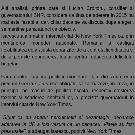
Alti analisti, printre care si Lucian Croitoru, consilier al
guvernatorului BNR, considera ca tinta de aderare in 2015 nu
mai este fezabila, dar, chiar daca se va discuta dupa alegeri,
se mentine pana atunci ca obiectiv.
Isarescu a afirmat in interviul citat de New York Times ca, prin
mentinerea monedei nationale, Romania a castigat
flexibilitatea de a ajusta dobanzile, de a controla lichiditatea si
de a permite deprecierea leului pentru reducerea deficitului
bugetar.
Fara control asupra politicii monetare, tari din zona euro
precum Grecia s-au vazut obligate sa se bazeze, in criza, in
principal pe masuri de politica fiscala, respectiv cresterea
taxelor si scaderea cheltuielilor, a precizat guvernatorul in
interviul citat de New York Times.
"Sigur ca au aparut nemultumiri si dezamagiri, deoarece
aderarea la UE a fost vazuta ca un panaceu. Visele au fost
prea inalte",
a adaugat Isarescu, potrivit New York Times.