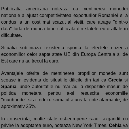
Publicatia americana noteaza ca mentinerea monedei
nationale a ajutat competitivitatea exporturilor Romaniei si a
condus la un cost mai scazut al vietii, care atrage "dintr-o
data" forta de munca bine calificata din statele euro aflate in
dificultate.
Situatia subliniaza rezistenta sporita la efectele crizei a
economiilor celor sapte state UE din Europa Centrala si de
Est care nu au trecut la euro.
Avantajele oferite de mentinerea propriilor monede sunt
scoase in evidenta de situatiile dificile din tari ca
Grecia
si
Spania
, unde autoritatile nu mai au la dispozitie masuri de
politica monetara pentru a-si resuscita economiile
"muribunde" si a reduce somajul ajuns la cote alarmante, de
aproximativ 25%.
In consecinta, multe state est-europene s-au razgandit cu
privire la adoptarea euro, noteaza New York Times.
Cehia
va