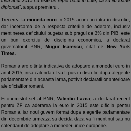
insa anul 2015 nu este un reper batut in cuie, ca sa fiu foarte
diplomat"
, a spus premierul.
Trecerea la
moneda euro
in 2015 acum nu intra in discutie,
dar incercarea de a respecta criteriile de aderare, inclusiv
mentinerea deficitului bugetar sub pragul de 3% din PIB, este
un bun exercitiu de disciplina economica, a declarat
guvernatorul BNR,
Mugur Isarescu
, citat de
New York
Times
.
Romania are o tinta indicativa de adoptare a monedei euro in
anul 2015, insa calendarul va fi pus in discutie dupa alegerile
parlamentare din aceasta iarna, potrivit declaratiilor anterioare
ale oficialilor romani.
Economistul sef al BNR,
Valentin Lazea
, a declarat recent
pentru ZF ca aderarea la euro in 2015 este dificila pentru
Romania, iar noul guvern format dupa alegerile parlamentare
din decembrie urmeaza sa decida daca va fi mentinut sau nu
calendarul de adoptare a monedei unice europene.