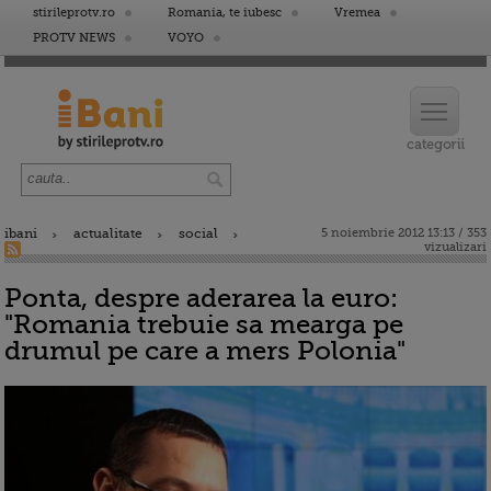
stirileprotv.ro
Romania, te iubesc
Vremea
PROTV NEWS
VOYO
ibani
actualitate
social
5 noiembrie 2012 13:13 / 353
vizualizari
Ponta, despre aderarea la euro:
"Romania trebuie sa mearga pe
drumul pe care a mers Polonia"