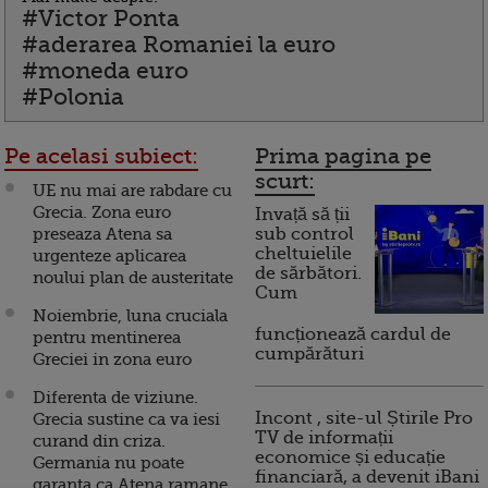
#Victor Ponta
#aderarea Romaniei la euro
#moneda euro
#Polonia
Pe acelasi subiect:
Prima pagina pe
scurt:
UE nu mai are rabdare cu
Grecia. Zona euro
Invață să ții
preseaza Atena sa
sub control
cheltuielile
urgenteze aplicarea
de sărbători.
noului plan de austeritate
Cum
Noiembrie, luna cruciala
funcționează cardul de
pentru mentinerea
cumpărături
Greciei in zona euro
Diferenta de viziune.
Incont , site-ul Știrile Pro
Grecia sustine ca va iesi
TV de informații
curand din criza.
economice și educație
Germania nu poate
financiară, a devenit iBani
garanta ca Atena ramane