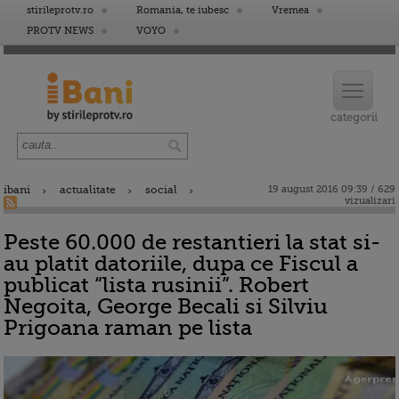
stirileprotv.ro
Romania, te iubesc
Vremea
PROTV NEWS
VOYO
ibani
actualitate
social
19 august 2016 09:39 / 629
vizualizari
Peste 60.000 de restantieri la stat si-
au platit datoriile, dupa ce Fiscul a
publicat “lista rusinii”. Robert
Negoita, George Becali si Silviu
Prigoana raman pe lista