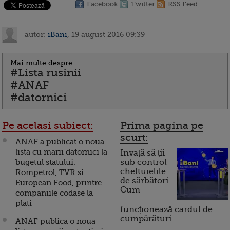
Facebook
Twitter
RSS Feed
autor:
iBani
, 19 august 2016 09:39
Mai multe despre:
#Lista rusinii
#ANAF
#datornici
Pe acelasi subiect:
Prima pagina pe
scurt:
ANAF a publicat o noua
lista cu marii datornici la
Invață să ții
bugetul statului.
sub control
cheltuielile
Rompetrol, TVR si
de sărbători.
European Food, printre
Cum
companiile codase la
plati
funcționează cardul de
cumpărături
ANAF publica o noua