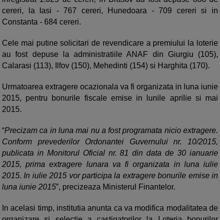
cereri, la Iasi - 767 cereri, Hunedoara - 709 cereri si in
Constanta - 684 cereri.
Cele mai putine solicitari de revendicare a premiului la loterie
au fost depuse la administratiile ANAF din Giurgiu (105),
Calarasi (113), Ilfov (150), Mehedinti (154) si Harghita (170).
Urmatoarea extragere ocazionala va fi organizata in luna iunie
2015, pentru bonurile fiscale emise in lunile aprilie si mai
2015.
“
Precizam ca in luna mai nu a fost programata nicio extragere.
Conform prevederilor Ordonantei Guvernului nr. 10/2015,
publicata in Monitorul Oficial nr. 81 din data de 30 ianuarie
2015, prima extragere lunara va fi organizata in luna iulie
2015. In iulie 2015 vor participa la extragere bonurile emise in
luna iunie 2015
”, precizeaza Ministerul Finantelor.
In acelasi timp, institutia anunta ca va modifica modalitatea de
organizare si selectie a castigatorilor la Loteria bonurilor