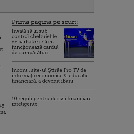
Prima pagina pe scurt:
Invață să ții sub
control cheltuielile
ă
de sărbători. Cum
funcționează cardul
st
de cumpărături
a
Incont , site-ul Știrile Pro TV de
informații economice și educație
financiară, a devenit iBani
10 reguli pentru decizii financiare
inteligente
45
una