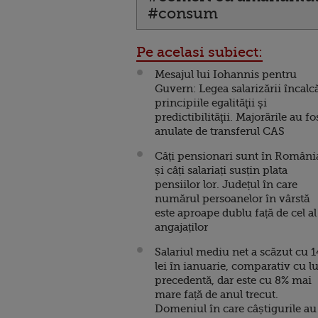
#consum
Pe acelasi subiect:
Mesajul lui Iohannis pentru
Guvern: Legea salarizării încalc
principiile egalităţii şi
predictibilităţii. Majorările au fo
anulate de transferul CAS
Câți pensionari sunt în Români
și câți salariați susțin plata
pensiilor lor. Județul în care
numărul persoanelor în vârstă
este aproape dublu față de cel al
angajaților
Salariul mediu net a scăzut cu 1
lei în ianuarie, comparativ cu l
precedentă, dar este cu 8% mai
mare față de anul trecut.
Domeniul în care câștigurile au