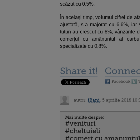
scăzut cu 0,5%.
În acelaşi timp, volumul cifrei de a
ajustată, s-a majorat cu 6,6%, iar 
tutun au crescut cu 8%, vânzările 
comerţul cu amănuntul al carbur
specializate cu 0,8%.
Share it!
Connec
Facebook
autor:
iBani
, 5 aprilie 2018 10:
Mai multe despre:
#venituri
#cheltuieli
#comert cu amanuntu