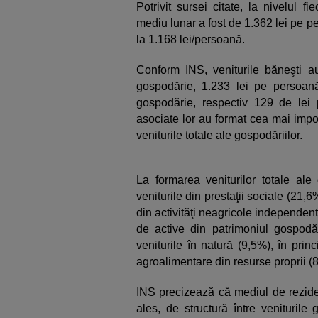
Potrivit sursei citate, la nivelul f
mediu lunar a fost de 1.362 lei pe pe
la 1.168 lei/persoană.
Conform INS, veniturile băneşti a
gospodărie, 1.233 lei pe persoană,
gospodărie, respectiv 129 de lei p
asociate lor au format cea mai impo
veniturile totale ale gospodăriilor.
La formarea veniturilor totale ale
veniturile din prestaţii sociale (21,6%
din activităţi neagricole independent
de active din patrimoniul gospodă
veniturile în natură (9,5%), în pri
agroalimentare din resurse proprii (
INS precizează că mediul de reziden
ales, de structură între veniturile