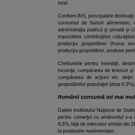
rural.
Conform INS, principalele destinaţii 
consumul de bunuri alimentare, nea
administraţia publică şi privată şi 
impozitelor, contribuţiilor, cotizaţi
producţia gospodăriei (hrana ani
producţia gospodăriei, produse pentru
Cheltuielile pentru investiţii, des
locuinţe, cumpărarea de terenuri şi
cumpărarea de acţiuni etc. deţin 
gospodăriilor populaţiei (doar 0,3%)
Românii consumă tot mai mul
Datele Institutului Naţional de Stati
pentru comerţul cu amănuntul s-a m
8,3%, faţă de intervalul similar din 2
la produsele nealimentare.