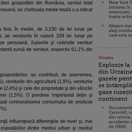
New York T
iecărei gospodării din România, venitul total
intrarea în
rsoană, iar cheltuiala medie totală s-a ridicat
americani,
foarte acti
Alegeri eu
u fost, în medie, de 3.230 de lei lunar pe
aleg condu
care este m
 iar veniturile în natură 339 lei lunar pe
e persoană. Salariile şi celelalte venituri
rtantă sursă de venituri, respectiv 61,1% din
Ucraina
Explozie la
din Ucraina
 gospodăriilor, au contribuit, de asemenea,
gazele pent
), veniturile din agricultură (1,9%), veniturile
se întâmplă 
e (2,4%) şi cele din proprietate şi din vânzări
gaze ruseșt
riei (1,5%). O pondere importantă deţin şi
continent
ncipal contravaloarea consumului de produse
Documente d
8%).
Cernobîl, c
din istorie,
ţă influenţează diferenţele de nivel şi, mai
accidente 
de URSS
 gospodăriilor dintre mediul urban şi mediul