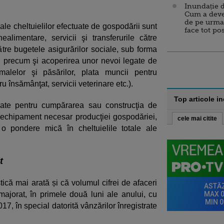
Inundație d
Cum a deve
de pe urma
ale cheltuielilor efectuate de gospodării sunt
face tot po
limentare, servicii şi transferurile către
către bugetele asigurărilor sociale, sub forma
ilor, precum şi acoperirea unor nevoi legate de
malelor şi păsărilor, plata muncii pentru
 însămânţat, servicii veterinare etc.).
Top articole i
tinate pentru cumpărarea sau construcţia de
 echipament necesar producţiei gospodăriei,
cele mai citite
o pondere mică în cheltuielile totale ale
.
t
stică mai arată și că volumul cifrei de afaceri
ajorat, în primele două luni ale anului, cu
017, în special datorită vânzărilor înregistrate