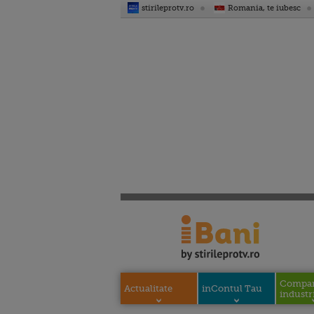
stirileprotv.ro
Romania, te iubesc
Compani
Actualitate
inContul Tau
industri