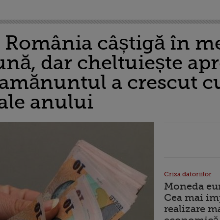
n România câștigă în m
lună, dar cheltuiește apr
amănuntul a crescut cu
ale anului
Criza datoriilor
Moneda euro
Cea mai im
realizare m