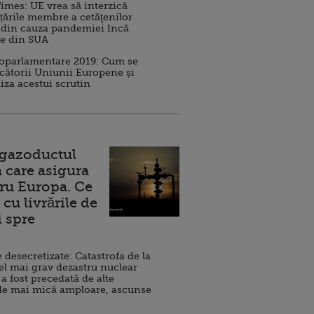
imes: UE vrea să interzică
 țările membre a cetăţenilor
 din cauza pandemiei încă
ve din SUA
roparlamentare 2019: Cum se
cătorii Uniunii Europene și
iza acestui scrutin
 gazoductul
 care asigura
ru Europa. Ce
cu livrările de
i spre
esecretizate: Catastrofa de la
el mai grav dezastru nuclear
 a fost precedată de alte
de mai mică amploare, ascunse