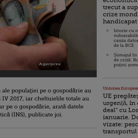
economică 
trecut a sup
crize mondi
handicapat 
Istorie cu 
vulnerabilă
cauza dator
de la BCE
Șomajul în 
de criză. R
puțini șom
Uniunea Europea
e ale populaţiei pe o gospodărie au
UE pregăte
l IV 2017, iar cheltuielile totale au
urgență, în
ar pe o gospodărie, arată datele
deal” cu Lo
tică (INS), publicate joi.
ianuarie. 
vizate: pesc
transportul 