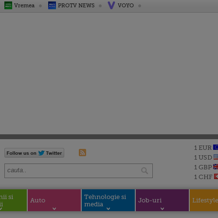
Vremea
PROTV NEWS
VOYO
1 EUR
1 USD
1 GBP
1 CHF
i si
Tehnologie si
Auto
Job-uri
Lifestyl
i
media