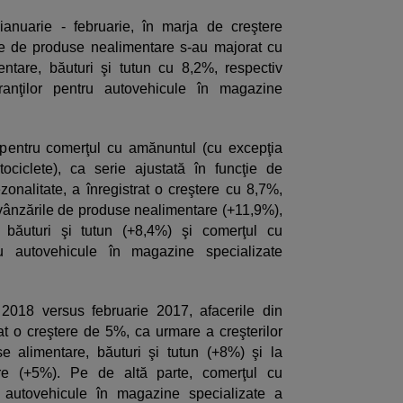
 ianuarie - februarie, în marja de creştere
ile de produse nealimentare s-au majorat cu
ntare, băuturi şi tutun cu 8,2%, respectiv
anţilor pentru autovehicule în magazine
i pentru comerţul cu amănuntul (cu excepţia
ociclete), ca serie ajustată în funcţie de
zonalitate, a înregistrat o creştere cu 8,7%,
 vânzările de produse nealimentare (+11,9%),
 băuturi şi tutun (+8,4%) şi comerţul cu
ru autovehicule în magazine specializate
 2018 versus februarie 2017, afacerile din
t o creştere de 5%, ca urmare a creşterilor
se alimentare, băuturi şi tutun (+8%) şi la
re (+5%). Pe de altă parte, comerţul cu
u autovehicule în magazine specializate a