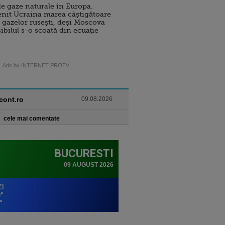
e gaze naturale în Europa.
nit Ucraina marea câștigătoare
 gazelor rusești, deși Moscova
sibilul s-o scoată din ecuație
Ads by INTERNET PROTV
ncont.ro
09.08.2026
cele mai comentate