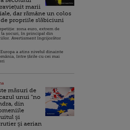
a secolului
raviețuit marii
ale, dar rămâne un colos
de propriile slăbiciuni
repetiție: zona euro, extrem de
 la șocuri, în principal din
iilor. Avertisment îngrijorător
Europa a atins nivelul dinainte
omânia, între țările cu cei mai
eri
na
ște măsuri de
 cazul unui ”no
ndra, din
Domeniile
uitul şi
rutier şi aerian