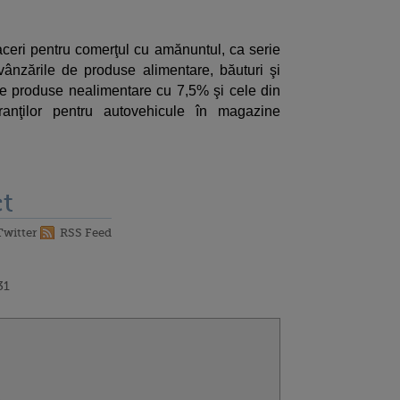
faceri pentru comerţul cu amănuntul, ca serie
vânzările de produse alimentare, băuturi şi
de produse nealimentare cu 7,5% şi cele din
anţilor pentru autovehicule în magazine
t
Twitter
RSS Feed
31
l