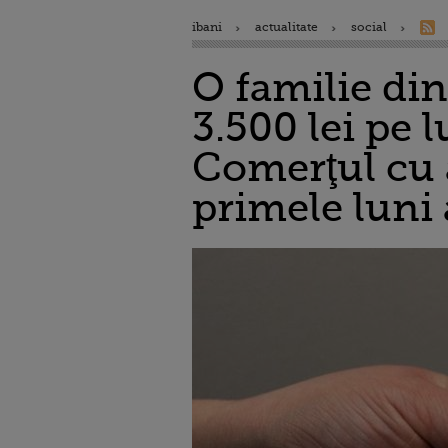
ibani
actualitate
social
O familie di
3.500 lei pe 
Comerţul cu 
primele luni 