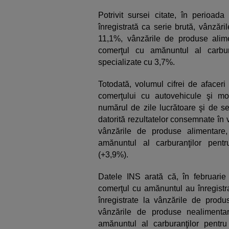
Potrivit sursei citate, în perioada
înregistrată ca serie brută, vânzăr
11,1%, vânzările de produse alime
comerţul cu amănuntul al carbur
specializate cu 3,7%.
Totodată, volumul cifrei de afacer
comerţului cu autovehicule şi mot
numărul de zile lucrătoare şi de se
datorită rezultatelor consemnate în
vânzările de produse alimentare,
amănuntul al carburanţilor pent
(+3,9%).
Datele INS arată că, în februarie
comerţul cu amănuntul au înregistra
înregistrate la vânzările de produ
vânzările de produse nealimenta
amănuntul al carburanţilor pentr