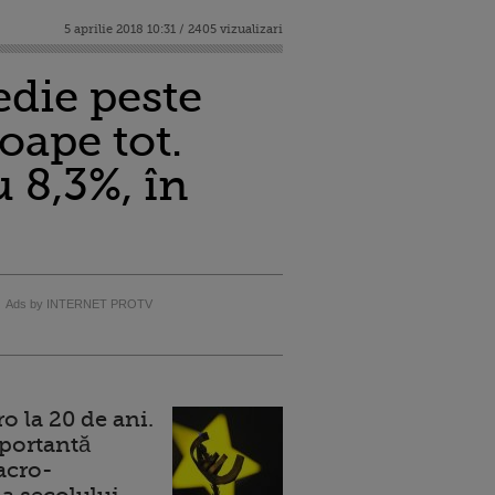
5 aprilie 2018 10:31 / 2405 vizualizari
edie peste
oape tot.
 8,3%, în
Ads by INTERNET PROTV
 la 20 de ani.
portantă
acro-