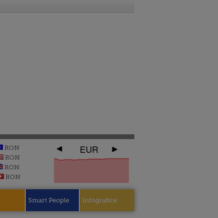
EUR
RON
RON
RON
RON
e
Smart People
Infografice