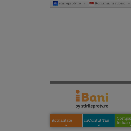
stirileprotv.ro
Romania, te iubesc
Compani
Actualitate
inContul Tau
industri