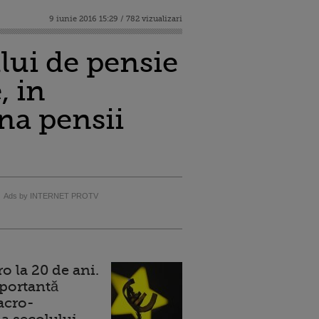
9 iunie 2016 15:29 / 782 vizualizari
lui de pensie
, in
na pensii
Ads by INTERNET PROTV
 la 20 de ani.
portantă
acro-