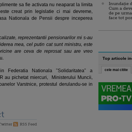
Inundație d
plimente sa fie activata nu neaparat la limita
Cum a deve
este creat prin legislatie ci mai devreme,
de pe urma
face tot po
Casa Nationala de Pensii despre inceperea
calizate, reprezentantii pensionarilor mi s-au
iderea mea, cel putin cat sunt ministru, este
oricine are ceva de reprosat sau are vreo
u.
Top articole i
cele mai citite
n Federatia Nationala "Solidaritatea" a
au pichetat miercuri, Ministerului Muncii,
soanelor Varstnice, protestul derulandu-se in
t
Twitter
RSS Feed