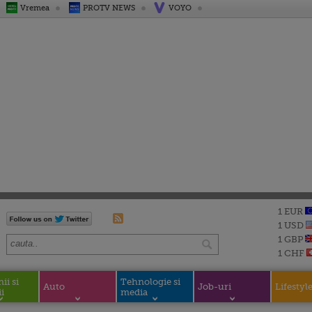
Vremea
PROTV NEWS
VOYO
1 EUR
1 USD
1 GBP
1 CHF
i si
Tehnologie si
Auto
Job-uri
Lifestyl
i
media