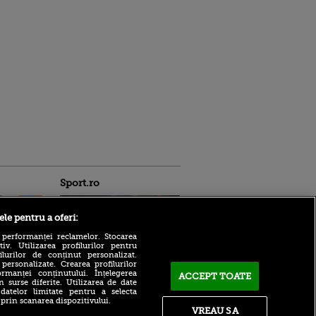
Sport.ro
ele pentru a oferi:
 performanței reclamelor. Stocarea
v. Utilizarea profilurilor pentru
ilurilor de conținut personalizat.
 personalizate. Crearea profilurilor
rmanței conținutului. Înțelegerea
ACCEPT TOATE
n surse diferite. Utilizarea de date
Gianni Infantino, sprijinit în
ntru
 datelor limitate pentru a selecta
urma amenințărilor de la
ita lui,
 prin scanarea dispozitivului.
UEFA
t tată!
VREAU SA