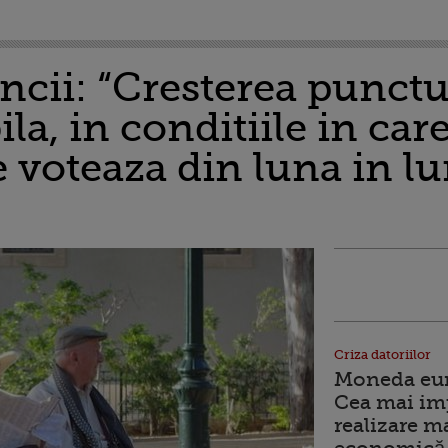
ncii: “Cresterea punctu
la, in conditiile in care
 voteaza din luna in lu
Criza datoriilor
Moneda euro
Cea mai im
realizare m