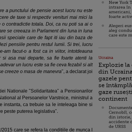
New York T
intrarea în
re a punctului de pensie acest lucru nu este
americani,
foarte acti
cere de taxe si respectiv venituri mai mici la
 o contradictie totala. Doi, ca nu poti sa ai o
Alegeri eu
aleg condu
 care se creeaza in Parlament din luna in luna
care este m
sii speciale care de fapt iti iau din baza de
lezi pensiile pentru restul lumii. Si trei, lucru
e-am facut-o a fost ca in viitor, intotdeauna
 si asa mai departe, sa fie foarte atenti la
Ucraina
Explozie la
adevar un lucru este sa fie ceva fezabil si alt
din Ucraina
a se creeze o masa de manevra
", a declarat joi
gazele pent
se întâmplă 
tiei Nationale "Solidaritatea" a Pensionarilor
gaze ruseșt
tional al Persoanelor Varstnice, ministrul a
continent
 instanta, ca trebuie sa le inteleaga bine si
Documente d
e peste puterea legislativa".
Cernobîl, c
din istorie,
accidente 
de URSS
2/2015 care se refera la conditiile de munca I