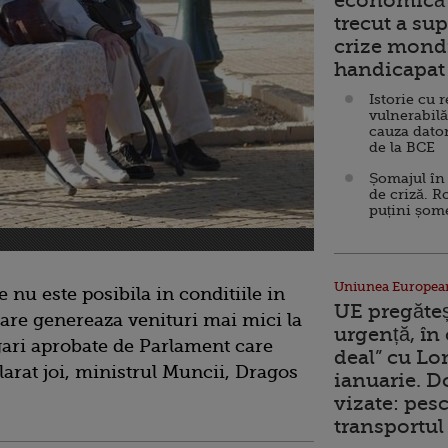
economică 
trecut a sup
crize mondi
handicapat 
Istorie cu 
vulnerabilă
cauza dator
de la BCE
Șomajul în 
de criză. R
puțini șom
Uniunea Europea
 nu este posibila in conditiile in
UE pregăte
care genereaza venituri mai mici la
urgență, în
ogari aprobate de Parlament care
deal” cu Lo
larat joi, ministrul Muncii, Dragos
ianuarie. 
vizate: pesc
transportul 