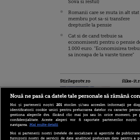
Sova si restul)
Romanii care se muta in alt stat
membru pot sa-si transfere
drepturile la pensie
Cat si de cand trebuie sa
economisesti pentru o pensie d
1.000 euro. "Economisirea trebu
sa inceapa de la varste tinere"
Stirileprotv.ro
ilike-it.
Nouă ne pasă ca datele tale personale să rămână con
Noi și partenerii noștri
201
stocăm și/sau accesăm informații pe disp
identificatorii cookie unici pentru prelucrarea datelor cu caracter person
gestiona alegerile dvs. făcând clic mai jos sau în orice moment, pe 
confidențialitate. Aceste alegeri vor fi raportate partenerilor noștr
SUA înăsprește regulile
navigarea.
Mai multe detalii
pentru presa străină.
Jurnaliștii care cer viză vor
Noi si partenerii nostri (retelele de socializare si agentiile de publicita
fi verificați pe rețelele
furnizorii nostri de servicii de date analitice) prelucram date pentru a p