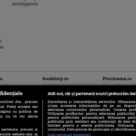
inteligente
e
ie
ro
foodstory.ro
Procinema.ro
fidențiale
Atât noi, cât și partenerii noștri prelucrăm dat
ozitivul dvs., precum
Dezvoltarea și îmbunătățirea serviciilor. Măsurarea
și/sau accesarea informațiilor de pe un dispoziti
al. Puteți accepta sau
selectarea conținutului personalizat. Crearea prof
pagina cu politica de
Utilizarea profilurilor pentru selectarea publicității
i și nu vă vor afecta
pentru publicitate personalizată. Măsurarea perfo
publicului prin statistici sau combinații de date di
(P) Descoperă Lumea
Emoții intense pe
limitate pentru a selecta publicitatea. Utilizarea
Evenimentelor din România
Sebastian Stan! Iub
conținutul. Date precise de geolocație și identificarea
te partenere, precum si
cu Transilvania Events!
Annabelle, l-a făcu
ermite website-ului sa
Listă parteneri (furnizori)