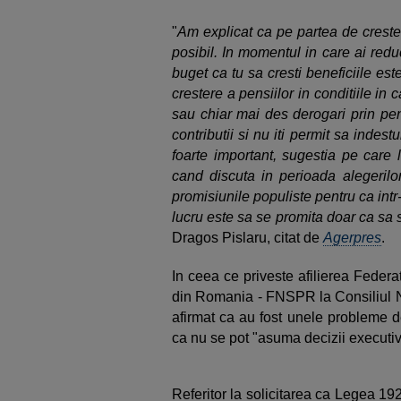
"
Am explicat ca pe partea de creste
posibil. In momentul in care ai redu
buget ca tu sa cresti beneficiile este
crestere a pensiilor in conditiile in
sau chiar mai des derogari prin pen
contributii si nu iti permit sa indestu
foarte important, sugestia pe care l
cand discuta in perioada alegerilor
promisiunile populiste pentru ca intr-
lucru este sa se promita doar ca s
Dragos Pislaru, citat de
Agerpres
.
In ceea ce priveste afilierea Federa
din Romania - FNSPR la Consiliul Na
afirmat ca au fost unele probleme de
ca nu se pot "asuma decizii executiv
Referitor la solicitarea ca Legea 19