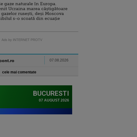
e gaze naturale în Europa.
nit Ucraina marea câștigătoare
 gazelor rusești, deși Moscova
sibilul s-o scoată din ecuație
Ads by INTERNET PROTV
ncont.ro
07.08.2026
cele mai comentate