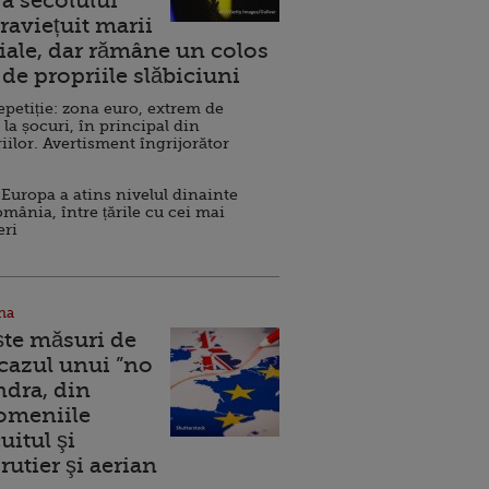
a secolului
raviețuit marii
ale, dar rămâne un colos
de propriile slăbiciuni
repetiție: zona euro, extrem de
 la șocuri, în principal din
iilor. Avertisment îngrijorător
Europa a atins nivelul dinainte
omânia, între țările cu cei mai
eri
na
ște măsuri de
 cazul unui ”no
ndra, din
Domeniile
uitul şi
rutier şi aerian