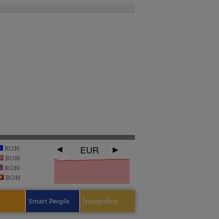
EUR
RON
RON
RON
RON
e
Smart People
Infografice