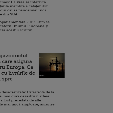
imes: UE vrea să interzică
 țările membre a cetăţenilor
 din cauza pandemiei încă
ve din SUA
roparlamentare 2019: Cum se
cătorii Uniunii Europene și
iza acestui scrutin
 gazoductul
 care asigura
ru Europa. Ce
cu livrările de
i spre
esecretizate: Catastrofa de la
el mai grav dezastru nuclear
 a fost precedată de alte
de mai mică amploare, ascunse