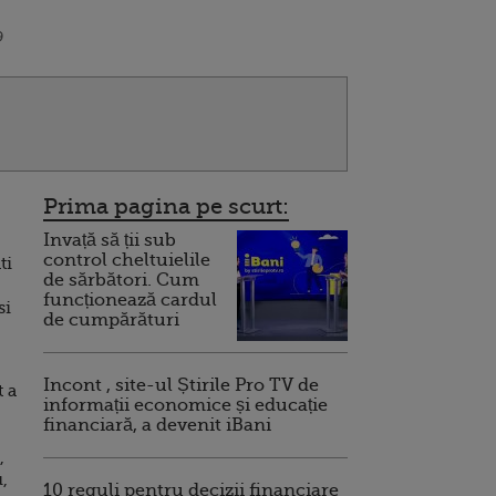
9
Prima pagina pe scurt:
Invață să ții sub
control cheltuielile
ti
de sărbători. Cum
funcționează cardul
si
de cumpărături
Incont , site-ul Știrile Pro TV de
t a
informații economice și educație
financiară, a devenit iBani
,
,
10 reguli pentru decizii financiare