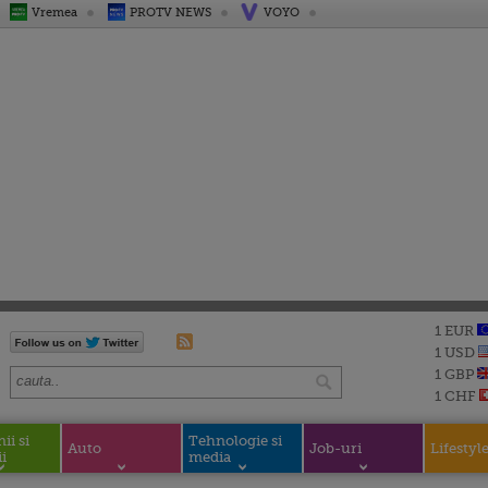
Vremea
PROTV NEWS
VOYO
1 EUR
1 USD
1 GBP
1 CHF
i si
Tehnologie si
Auto
Job-uri
Lifestyl
i
media