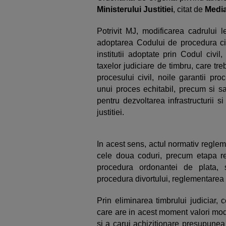
Ministerului Justitiei
, citat de
Medi
Potrivit MJ, modificarea cadrului l
adoptarea Codului de procedura civ
institutii adoptate prin Codul civil
taxelor judiciare de timbru, care tr
procesului civil, noile garantii pr
unui proces echitabil, precum si sa
pentru dezvoltarea infrastructurii s
justitiei.
In acest sens, actul normativ reglem
cele doua coduri, precum etapa reg
procedura ordonantei de plata, s
procedura divortului, reglementarea 
Prin eliminarea timbrului judiciar, 
care are in acest moment valori modic
si a carui achizitionare presupunea u