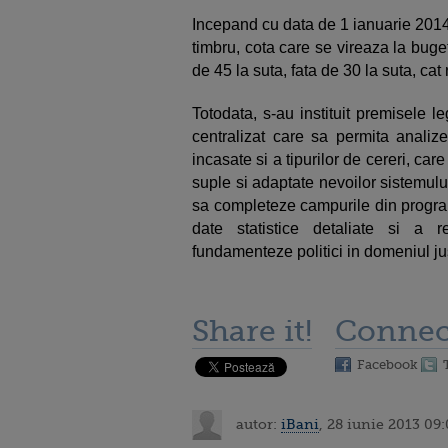
Incepand cu data de 1 ianuarie 2014
timbru, cota care se vireaza la buget
de 45 la suta, fata de 30 la suta, cat
Totodata, s-au instituit premisele le
centralizat care sa permita analize
incasate si a tipurilor de cereri, care
suple si adaptate nevoilor sistemului s
sa completeze campurile din progra
date statistice detaliate si a r
fundamenteze politici in domeniul just
Share it!
Connec
Facebook
autor:
iBani
, 28 iunie 2013 09