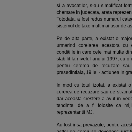
si a avocatilor, s-au simplificat fo
chemare in judecata, arata reprezent
Totodata, a fost redus numarul categ
sistemul de taxe mult mai usor de asi
Pe de alta parte, a existat o major
urmarind corelarea acestora cu co
conditiile in care cele mai multe di
stabilit la nivelul anului 1997, cu 
pentru cererea de recuzare sau
presedintiala, 19 lei - actiunea in gra
In mod cu totul izolat, a existat
cererea de recuzare sau de stramuta
dar aceasta crestere a avut in veder
tendintei de a fi folosite ca mijl
reprezentantii MJ.
Au fost insa prevazute, pentru aces
astfel de cereri se dovedesc justif