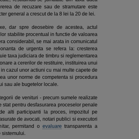
ererea de recuzare sau de stramutare este
er general a crescut de la 8 lei la 20 de lei.
ixe, dar spre deosebire de acestea, actul
or stabilite procentual in functie de valoarea
 era considerabil, se mai arata in comunicatul
donanta de urgenta se refera la: cresterea
ituie taxa judiciara de timbru si reglementarea
nare a cererilor de restituire, instituirea unui
 in cazul unor actiuni cu mai multe capete de
ilirea unor norme de competenta si procedura
ui sau ale bugetelor locale.
ategorii de venituri - precum sumele realizate
de stat pentru desfasurarea proceselor penale
e alti participanti la proces, impozitul pe
fasurate de avocati, notari publici si executori
unitar, permitand o
evaluare
transparenta a
e sistemului.