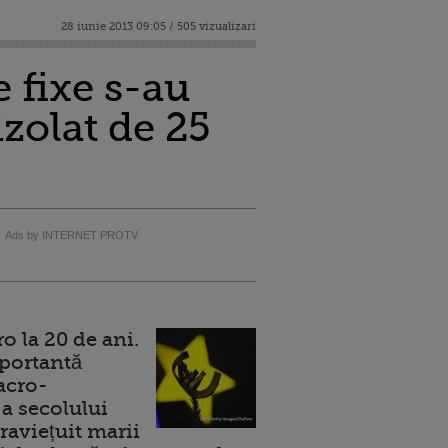
28 iunie 2013 09:05 / 505 vizualizari
e fixe s-au
izolat de 25
Ads by INTERNET PROTV
 la 20 de ani.
portantă
acro-
a secolului
raviețuit marii