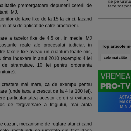
de pe urma
rmalitatile premergatoare depunerii cererii de
face tot po
antii MJ.
oriilor de taxe fixe de la 15 la cinci, facand
milat si de aplicat de catre practicieni.
are a taxelor fixe de 4,5 ori, in medie, MJ
sturile reale ale procesului judiciar, in
Top articole i
ntre taxele fixe aveau un cuantum foarte mic,
cele mai citite
o ultima indexare in anul 2010 (exemple: 4 lei
 de stramutare, 10 lei pentru ordonanta
nituire).
 o crestere mai mare, ca de exempu pentru
re (unde taxa a crescut de la 4 la 100 lei),
e particularitatea acestor cereri si evitarea
oc de tergiversare a litigiului, mai arata
te cazuri, mecanisme de reglare atunci cand
icate, restituindu-se jumatate din taxa daca