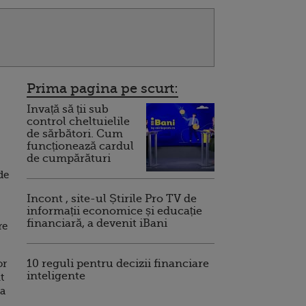
Prima pagina pe scurt:
Invață să ții sub
control cheltuielile
de sărbători. Cum
funcționează cardul
de cumpărături
de
Incont , site-ul Știrile Pro TV de
informații economice și educație
financiară, a devenit iBani
re
or
10 reguli pentru decizii financiare
inteligente
t
la