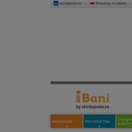
stirileprotv.ro
Romania, te iubesc
Compani
Actualitate
inContul Tau
industri