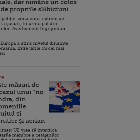
ale, dar rămâne un colos
de propriile slăbiciuni
repetiție: zona euro, extrem de
 la șocuri, în principal din
iilor. Avertisment îngrijorător
Europa a atins nivelul dinainte
omânia, între țările cu cei mai
eri
na
ște măsuri de
 cazul unui ”no
ndra, din
Domeniile
uitul şi
rutier şi aerian
imes: UE vrea să interzică
 țările membre a cetăţenilor