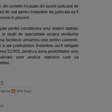
, din sumele incasate din taxele judiciare de
ul de stat pentru instantele de judecata va fi
 revine in prezent.
gale pentru constituirea unui sistem statistic
 si studii de specialitate asupra veniturilor
 sa faciliteze urmarirea unei politici coerente,
i ale justitiabililor. Instantele vor fi obligate
mul ECRIS, pentru a avea posibilitatea unor
ealizarii unor analize statistice care sa
itiei.
t
Twitter
RSS Feed
:05