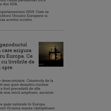
 din cauza pandemiei încă
ve din SUA
roparlamentare 2019: Cum se
cătorii Uniunii Europene și
iza acestui scrutin
 gazoductul
 care asigura
ru Europa. Ce
cu livrările de
i spre
esecretizate: Catastrofa de la
el mai grav dezastru nuclear
 a fost precedată de alte
de mai mică amploare, ascunse
e gaze naturale în Europa.
nit Ucraina marea câștigătoare