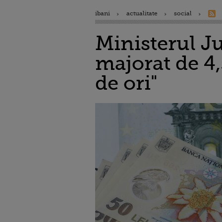
ibani
actualitate
social
Ministerul Jus
majorat de 4,
de ori"