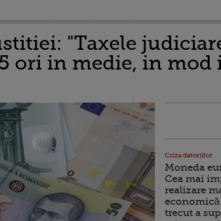
titiei: "Taxele judiciar
5 ori in medie, in mod 
Criza datoriilor
Moneda euro
Cea mai im
realizare m
economică 
trecut a sup