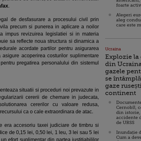
americani,
foarte acti
afax
.
Alegeri eu
egal de desfasurare a procesului civil prin
aleg condu
care este m
ila precum si punerea in aplicare a noilor
, a impus revizuirea legislatiei si in materia
ebuie sa reflecte noua structura si dinamica a
ocedurale acordate partilor pentru asigurarea
Ucraina
 asigure acoperirea costurilor suplimentare
Explozie la
i pentru pregatirea personalului din sistemul
din Ucraina
gazele pent
se întâmplă 
gaze ruseșt
enteaza situatii si proceduri noi prevazute in
continent
ularizarii cererii de chemare in judecata,
Documente d
olutionarea cererilor cu valoare redusa,
Cernobîl, c
recursului ca o cale extraordinara de atac.
din istorie,
accidente 
de URSS
ce era accesoriu taxei judiciare de timbru si
e de 0,15 lei, 0,50 lei, 1 leu, 3 lei sau 5 lei
Inundație d
Cum a deve
n efort suplimentar din partea justitiabililor