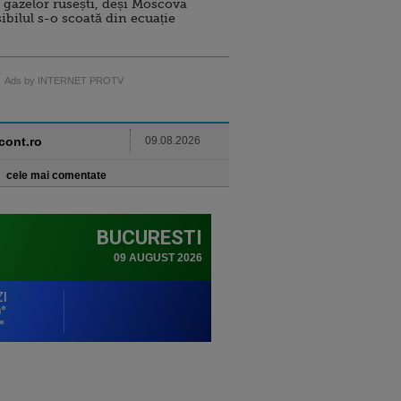
 gazelor rusești, deși Moscova
sibilul s-o scoată din ecuație
Ads by INTERNET PROTV
ncont.ro
09.08.2026
cele mai comentate