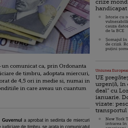
crize mondi
handicapat 
Istorie cu 
vulnerabilă
cauza dator
de la BCE
Șomajul în 
de criză. R
puțini șom
ntr-un comunicat ca, prin Ordonanta
Uniunea Europea
iciare de timbru, adoptata miercuri,
UE pregăte
orat de 4,5 ori in medie si, numai in
urgență, în
conditiile in care aveau un cuantum
deal” cu Lo
.
ianuarie. 
vizate: pesc
transportul 
New York T
,
Guvernul
a aprobat in sedinta de miercuri
intrarea în
 judiciare de timbru, se arata in comunicatul