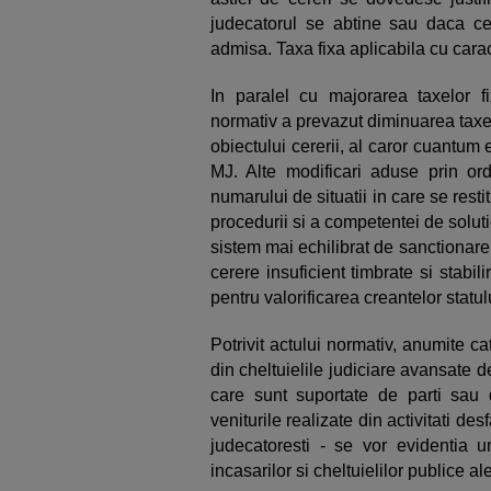
judecatorul se abtine sau daca c
admisa. Taxa fixa aplicabila cu caract
In paralel cu majorarea taxelor f
normativ a prevazut diminuarea taxel
obiectului cererii, al caror cuantum
MJ. Alte modificari aduse prin or
numarului de situatii in care se rest
procedurii si a competentei de solutio
sistem mai echilibrat de sanctionare
cerere insuficient timbrate si stab
pentru valorificarea creantelor statul
Potrivit actului normativ, anumite c
din cheltuielile judiciare avansate 
care sunt suportate de parti sau d
veniturile realizate din activitati des
judecatoresti - se vor evidentia 
incasarilor si cheltuielilor publice al