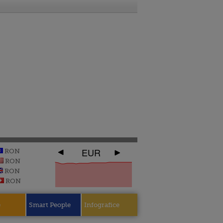
EUR
RON
RON
RON
RON
e
Smart People
Infografice