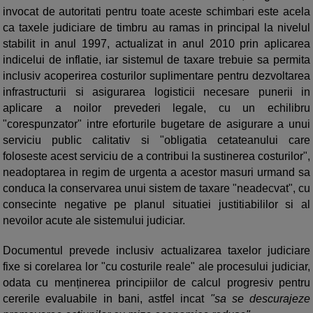
invocat de autoritati pentru toate aceste schimbari este acela
ca taxele judiciare de timbru au ramas in principal la nivelul
stabilit in anul 1997, actualizat in anul 2010 prin aplicarea
indicelui de inflatie, iar sistemul de taxare trebuie sa permita
inclusiv acoperirea costurilor suplimentare pentru dezvoltarea
infrastructurii si asigurarea logisticii necesare punerii in
aplicare a noilor prevederi legale, cu un echilibru
"corespunzator" intre eforturile bugetare de asigurare a unui
serviciu public calitativ si "obligatia cetateanului care
foloseste acest serviciu de a contribui la sustinerea costurilor",
neadoptarea in regim de urgenta a acestor masuri urmand sa
conduca la conservarea unui sistem de taxare "neadecvat", cu
consecinte negative pe planul situatiei justitiabililor si al
nevoilor acute ale sistemului judiciar.
Documentul prevede inclusiv actualizarea taxelor judiciare
fixe si corelarea lor "cu costurile reale" ale procesului judiciar,
odata cu menținerea principiilor de calcul progresiv pentru
cererile evaluabile in bani, astfel incat
"sa se descurajeze