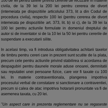
100 de lei pentru taxele privind cererile de recuzare in materie
civila, de la 39 lei la 200 lei pentru cererea de divort
(intemeiata pe dispozitiile articolului 373, lit a din Codul de
procedura civila), respectiv 100 lei (pentru cererea de divort
intemeiata pe dispozitiile art. 373, lit. b) si c), de la 39 lei la
100 lei pentru actiunile formulate in domeniul dreptului de
autor si de inventator si de la 10 lei la 50 lei pentru cererile de
suspendare a executarii silite.
In acelasi timp, va fi introdusa obligativitatea achitarii taxelor
de timbru pentru cereri care in prezent sunt scutite de la plata,
precum cele pentru actiunile privind stabilirea si acordarea de
despagubiri pentru daunele morale aduse onoarei, demnitatii
sau reputatiei unei persoane fizice, care vor fi taxate cu 100
lei. In materie contraventionala, plangerea impotriva
procesului verbal de constatare si sanctionare a contraventiei,
precum si calea de atac impotriva hotararii pronuntate va fi de
asemenea taxata, cu 20 lei.
"Un aspect care in prezenta reglementare nu se regaseste