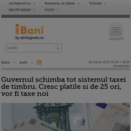
stirileprotv.ro
Romania, te iubesc
Vremea
PROTV NEWS
VOYO
ibani
auto
20 iunie 2013 19:40 / 2624
vizualizari
Guvernul schimba tot sistemul taxei
de timbru. Cresc platile si de 25 ori,
vor fi taxe noi