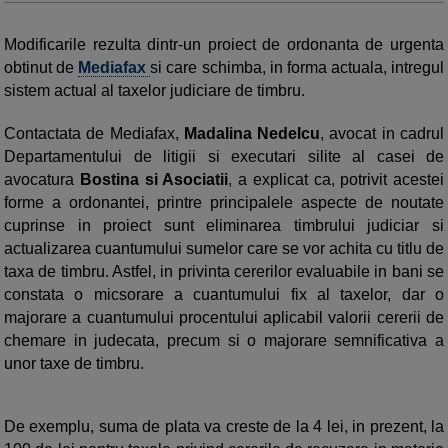
Modificarile rezulta dintr-un proiect de ordonanta de urgenta
obtinut de
Mediafax
si care schimba, in forma actuala, intregul
sistem actual al taxelor judiciare de timbru.
Contactata de Mediafax,
Madalina Nedelcu
, avocat in cadrul
Departamentului de litigii si executari silite al casei de
avocatura
Bostina si Asociatii
, a explicat ca, potrivit acestei
forme a ordonantei, printre principalele aspecte de noutate
cuprinse in proiect sunt eliminarea timbrului judiciar si
actualizarea cuantumului sumelor care se vor achita cu titlu de
taxa de timbru. Astfel, in privinta cererilor evaluabile in bani se
constata o micsorare a cuantumului fix al taxelor, dar o
majorare a cuantumului procentului aplicabil valorii cererii de
chemare in judecata, precum si o majorare semnificativa a
unor taxe de timbru.
De exemplu, suma de plata va creste de la 4 lei, in prezent, la