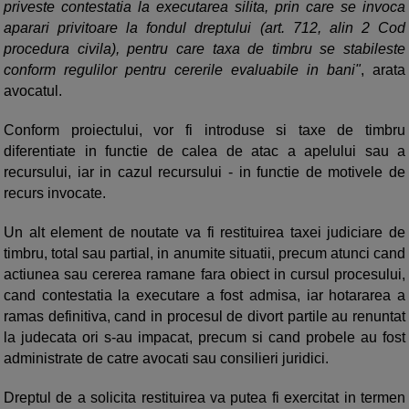
priveste contestatia la executarea silita, prin care se invoca
aparari privitoare la fondul dreptului (art. 712, alin 2 Cod
procedura civila), pentru care taxa de timbru se stabileste
conform regulilor pentru cererile evaluabile in bani"
, arata
avocatul.
Conform proiectului, vor fi introduse si taxe de timbru
diferentiate in functie de calea de atac a apelului sau a
recursului, iar in cazul recursului - in functie de motivele de
recurs invocate.
Un alt element de noutate va fi restituirea taxei judiciare de
timbru, total sau partial, in anumite situatii, precum atunci cand
actiunea sau cererea ramane fara obiect in cursul procesului,
cand contestatia la executare a fost admisa, iar hotararea a
ramas definitiva, cand in procesul de divort partile au renuntat
la judecata ori s-au impacat, precum si cand probele au fost
administrate de catre avocati sau consilieri juridici.
Dreptul de a solicita restituirea va putea fi exercitat in termen