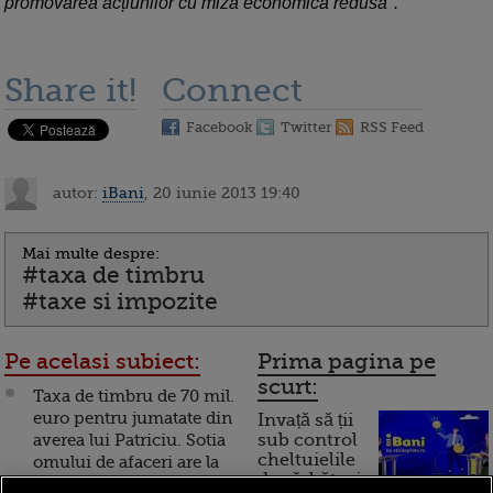
promovarea acțiunilor cu miza economica redusa".
Share it!
Connect
Facebook
Twitter
RSS Feed
autor:
iBani
, 20 iunie 2013 19:40
Mai multe despre:
#taxa de timbru
#taxe si impozite
Pe acelasi subiect:
Prima pagina pe
scurt:
Taxa de timbru de 70 mil.
euro pentru jumatate din
Invață să ții
averea lui Patriciu. Sotia
sub control
cheltuielile
omului de afaceri are la
de sărbători.
dispozitie o luna sa