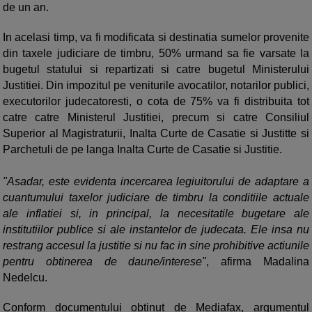
de un an.
In acelasi timp, va fi modificata si destinatia sumelor provenite
din taxele judiciare de timbru, 50% urmand sa fie varsate la
bugetul statului si repartizati si catre bugetul Ministerului
Justitiei. Din impozitul pe veniturile avocatilor, notarilor publici,
executorilor judecatoresti, o cota de 75% va fi distribuita tot
catre catre Ministerul Justitiei, precum si catre Consiliul
Superior al Magistraturii, Inalta Curte de Casatie si Justitte si
Parchetuli de pe langa Inalta Curte de Casatie si Justitie.
"Asadar, este evidenta incercarea legiuitorului de adaptare a
cuantumului taxelor judiciare de timbru la conditiile actuale
ale inflatiei si, in principal, la necesitatile bugetare ale
institutiilor publice si ale instantelor de judecata. Ele insa nu
restrang accesul la justitie si nu fac in sine prohibitive actiunile
pentru obtinerea de daune/interese"
, afirma Madalina
Nedelcu.
Conform documentului obtinut de Mediafax, argumentul