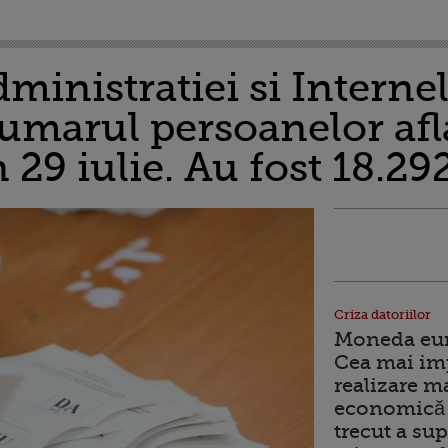
ministratiei si Internel
marul persoanelor aflat
n 29 iulie. Au fost 18.29
Criza datoriilor
Moneda euro
Cea mai im
realizare m
economică 
trecut a sup