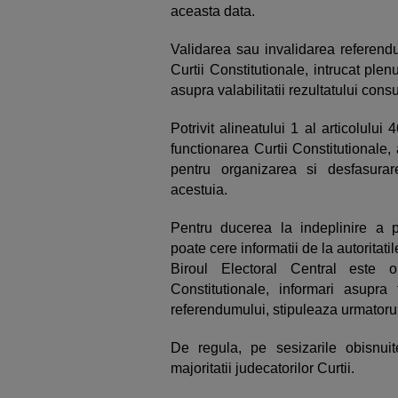
aceasta data.
Validarea sau invalidarea referendu
Curtii Constitutionale, intrucat pl
asupra valabilitatii rezultatului consul
Potrivit alineatului 1 al articolulu
functionarea Curtii Constitutionale
pentru organizarea si desfasurar
acestuia.
Pentru ducerea la indeplinire a pr
poate cere informatii de la autoritatil
Biroul Electoral Central este ob
Constitutionale, informari asupra
referendumului, stipuleaza urmatorul
De regula, pe sesizarile obisnuit
majoritatii judecatorilor Curtii.