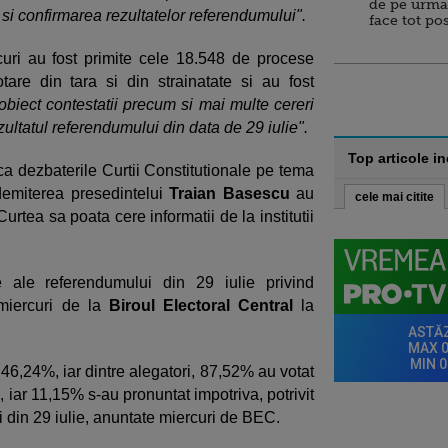
de pe urma
i si confirmarea rezultatelor referendumului".
face tot po
uri au fost primite cele 18.548 de procese
tare din tara si din strainatate si au fost
obiect contestatii precum si mai multe cereri
ezultatul referendumului din data de 29 iulie".
Top articole i
 ca dezbaterile Curtii Constitutionale pe tema
demiterea presedintelui
Traian Basescu
au
cele mai citite
Curtea sa poata cere informatii de la institutii
e ale referendumului din 29 iulie privind
 miercuri de la
Biroul Electoral Central
la
 46,24%, iar dintre alegatori, 87,52% au votat
 iar 11,15% s-au pronuntat impotriva, potrivit
i din 29 iulie, anuntate miercuri de BEC.