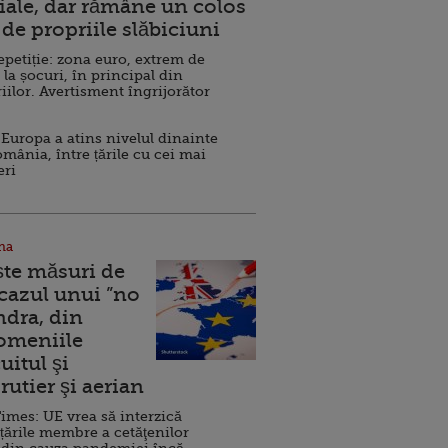
ale, dar rămâne un colos
de propriile slăbiciuni
repetiție: zona euro, extrem de
 la șocuri, în principal din
iilor. Avertisment îngrijorător
Europa a atins nivelul dinainte
omânia, între țările cu cei mai
eri
na
ște măsuri de
 cazul unui ”no
ndra, din
Domeniile
uitul şi
rutier şi aerian
imes: UE vrea să interzică
 țările membre a cetăţenilor