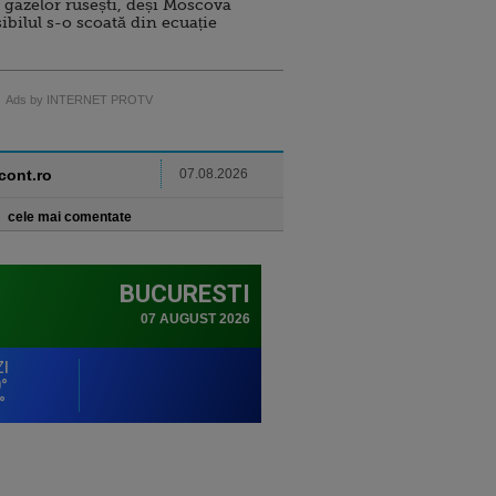
 gazelor rusești, deși Moscova
sibilul s-o scoată din ecuație
Ads by INTERNET PROTV
ncont.ro
07.08.2026
cele mai comentate