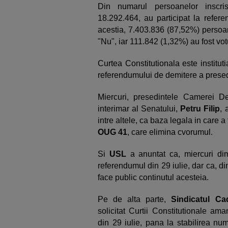
Din numarul persoanelor inscri
18.292.464, au participat la refe
acestia, 7.403.836 (87,52%) persoa
"Nu", iar 111.842 (1,32%) au fost vot
Curtea Constitutionala este institut
referendumului de demitere a presed
Miercuri, presedintele Camerei Dep
interimar al Senatului,
Petru Filip
, 
intre altele, ca baza legala in care a
OUG
41
, care elimina cvorumul.
Si
USL
a anuntat ca, miercuri di
referendumul din 29 iulie, dar ca, di
face public continutul acesteia.
Pe de alta parte,
Sindicatul Cad
solicitat Curtii Constitutionale am
din 29 iulie, pana la stabilirea num