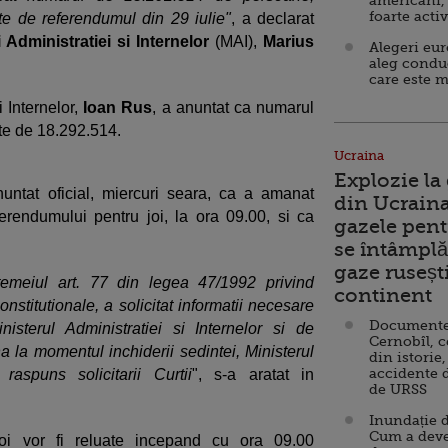
americani,
foarte acti
te de referendumul din 29 iulie"
, a declarat
i Administratiei si Internelor
(MAI),
Marius
Alegeri eu
aleg condu
care este m
i Internelor,
Ioan Rus
, a anuntat ca numarul
ste de 18.292.514.
Ucraina
Explozie la
ntat oficial, miercuri seara, ca a amanat
din Ucraina
ferendumului pentru joi, la ora 09.00, si ca
gazele pent
se întâmplă 
gaze ruseșt
 temeiul art. 77 din legea 47/1992 privind
continent
nstitutionale, a solicitat informatii necesare
Documente d
inisterul Administratiei si Internelor si de
Cernobîl, c
na la momentul inchiderii sedintei, Ministerul
din istorie,
accidente 
raspuns solicitarii Curtii
", s-a aratat in
de URSS
Inundație d
Cum a deve
oi vor fi reluate incepand cu ora 09.00