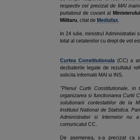
respectiv cel precizat de MAI inain
purtatorul de cuvant al
Ministerulu
Militaru
, citat de
Mediafax
.
In 24 iulie, ministrul Administratiei s
total al cetatenilor cu drept de vot e
Curtea Constitutionala
(CC) a anu
dezbaterile legate de rezultatul re
solicita informatii MAI si INS.
"Plenul Curtii Constitutionale, in
organizarea si functionarea Curtii Co
solutionarii contestatiilor de la M
Institutul National de Statistica. Pa
Administratiei si Internelor nu a 
comunicatul CC.
De asemenea, s-a precizat ca j