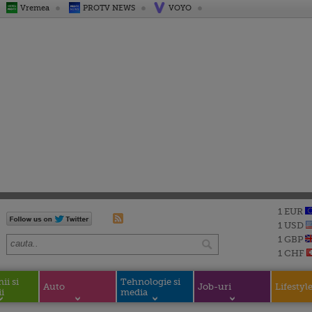
Vremea
PROTV NEWS
VOYO
1 EUR
1 USD
1 GBP
1 CHF
i si
Tehnologie si
Auto
Job-uri
Lifestyl
i
media