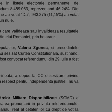
se in listele electorale permanente, de
rendum 8.459.053, reprezentand 46,24%. Din
ne au votat "Da", 943.375 (11,15%) au votat
uri nule.
ia care valideaza sau invalideaza rezultatele
intelui Romaniei, prin hotarare.
utatilor,
Valeriu Zgonea
, si presedintele
au sesizat Curtea Constitutionala, sustinand,
 fost convocat referendumul din 29 iulie a fost
mineata, a depus la CC o sesizare privind
n respect pentru independenta justitiei, nu va
relor Militare Disponibilizate
(SCMD) a
anarea pronuntarii in privinta referendumului
arului real al cetatenilor cu drept de vot la