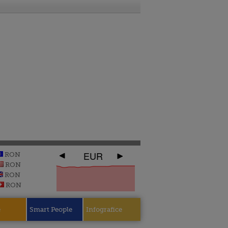
EUR
RON
RON
RON
RON
e
Smart People
Infografice