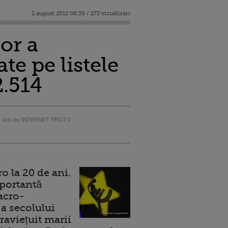
2 august 2012 08:39 / 273 vizualizari
or a
e pe listele
2.514
Ads by INTERNET PROTV
 la 20 de ani.
portantă
acro-
a secolului
raviețuit marii