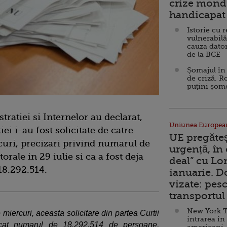
crize mondi
handicapat 
Istorie cu 
vulnerabilă
cauza dator
de la BCE
Șomajul în 
de criză. R
puțini șom
tratiei si Internelor au declarat,
Uniunea Europea
i i-au fost solicitate de catre
UE pregăte
curi, precizari privind numarul de
urgență, în
torale in 29 iulie si ca a fost deja
deal” cu Lo
18.292.514.
ianuarie. 
vizate: pesc
transportul 
New York T
e miercuri, aceasta solicitare din partea Curtii
intrarea în
icat numarul de 18.292.514 de persoane,