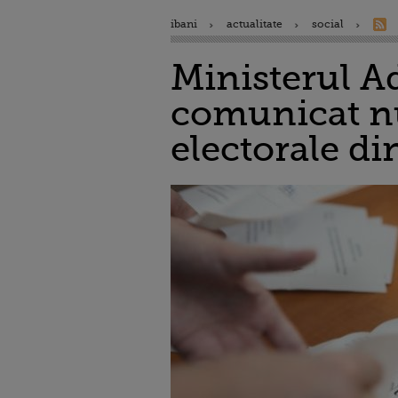
ibani
actualitate
social
Ministerul Ad
comunicat nu
electorale di