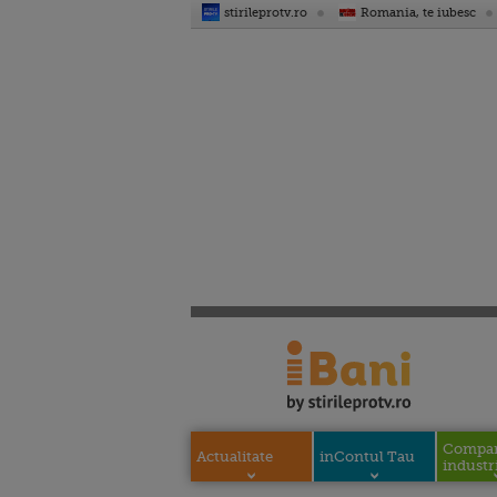
stirileprotv.ro
Romania, te iubesc
Compani
Actualitate
inContul Tau
industri