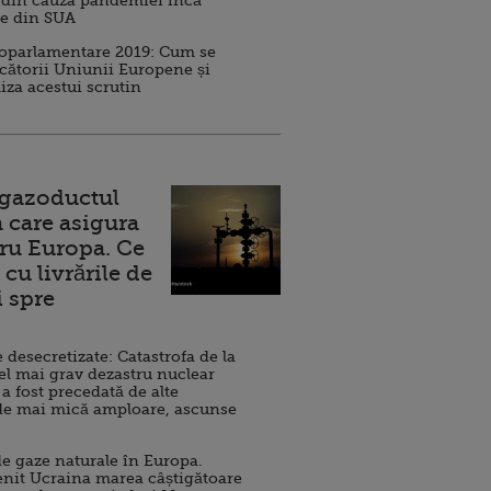
 din cauza pandemiei încă
ve din SUA
roparlamentare 2019: Cum se
cătorii Uniunii Europene și
iza acestui scrutin
 gazoductul
 care asigura
ru Europa. Ce
cu livrările de
i spre
esecretizate: Catastrofa de la
el mai grav dezastru nuclear
 a fost precedată de alte
de mai mică amploare, ascunse
e gaze naturale în Europa.
nit Ucraina marea câștigătoare