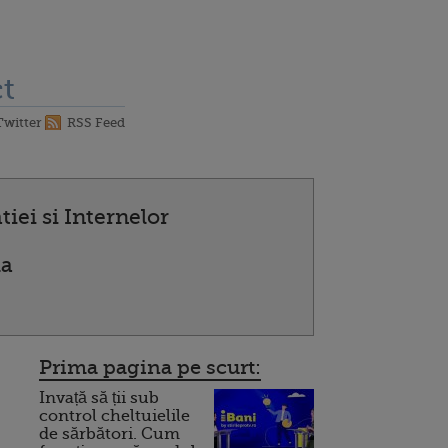
t
Twitter
RSS Feed
iei si Internelor
la
Prima pagina pe scurt:
Invață să ții sub
control cheltuielile
de sărbători. Cum