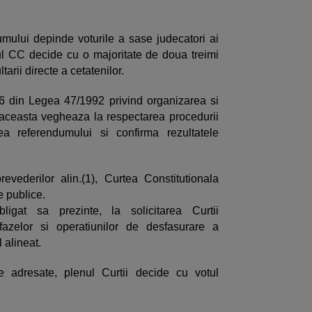
mului depinde voturile a sase judecatori ai
enul CC decide cu o majoritate de doua treimi
tarii directe a cetatenilor.
i 46 din Legea 47/1992 privind organizarea si
, aceasta vegheaza la respectarea procedurii
ea referendumului si confirma rezultatele
evederilor alin.(1), Curtea Constitutionala
e publice.
ligat sa prezinte, la solicitarea Curtii
 fazelor si operatiunilor de desfasurare a
 alineat.
e adresate, plenul Curtii decide cu votul