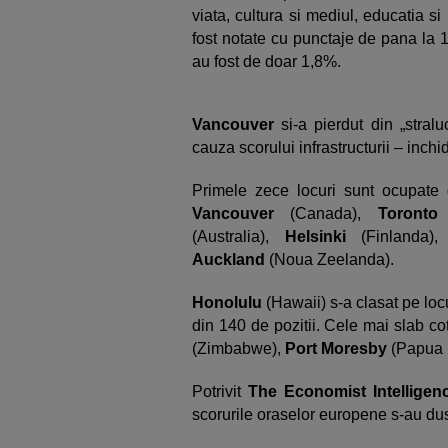
viata, cultura si mediul, educatia si
fost notate cu punctaje de pana la 10
au fost de doar 1,8%.
Vancouver
si-a pierdut din „stral
cauza scorului infrastructurii – inchi
Primele zece locuri sunt ocupate
Vancouver
(Canada),
Toront
(Australia),
Helsinki
(Finlanda)
Auckland
(Noua Zeelanda).
Honolulu
(Hawaii) s-a clasat pe locu
din 140 de pozitii. Cele mai slab c
(Zimbabwe),
Port Moresby
(Papua 
Potrivit
The Economist Intelligenc
scorurile oraselor europene s-au dus