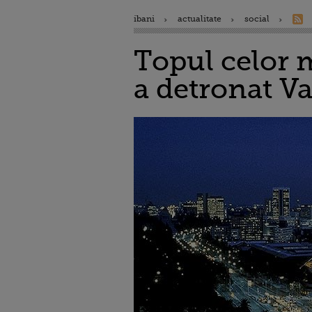
ibani
actualitate
social
Topul celor 
a detronat V