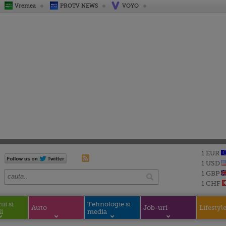
Vremea
PROTV NEWS
VOYO
1 EUR
1 USD
1 GBP
1 CHF
i si
Tehnologie si
Auto
Job-uri
Lifestyl
i
media