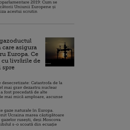
roparlamentare 2019: Cum se
cătorii Uniunii Europene și
iza acestui scrutin
 gazoductul
 care asigura
ru Europa. Ce
cu livrările de
i spre
esecretizate: Catastrofa de la
el mai grav dezastru nuclear
 a fost precedată de alte
de mai mică amploare, ascunse
e gaze naturale în Europa.
nit Ucraina marea câștigătoare
 gazelor rusești, deși Moscova
sibilul s-o scoată din ecuație