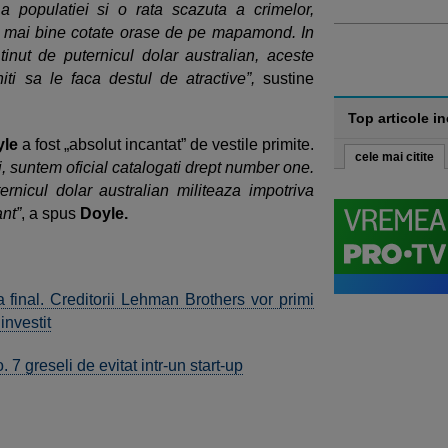
a populatiei si o rata scazuta a crimelor,
r mai bine cotate orase de pe mapamond. In
ntinut de puternicul dolar australian, aceste
ti sa le faca destul de atractive”,
sustine
Top articole i
yle
a fost „absolut incantat” de vestile primite.
cele mai citite
i, suntem oficial catalogati drept number one.
rnicul dolar australian militeaza impotriva
ant”
, a spus
Doyle.
a final. Creditorii Lehman Brothers vor primi
investit
 7 greseli de evitat intr-un start-up