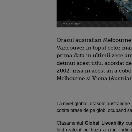
Melbourne
Orasul australian Melbourne 
Vancouver in topul celor mai
prima data in ultimii zece an
detinut acest titlu, acordat d
2002, insa in acest an a cobo
Melbourne si Viena (Austria)
La nivel global, orasele australien
cotate orase de pe glob, ocupand sap
Clasamentul
Global Liveability
cup
fost realizat pe baza a cinci indic