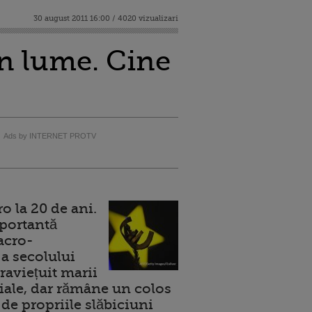
30 august 2011 16:00 / 4020 vizualizari
in lume. Cine
Ads by INTERNET PROTV
 la 20 de ani.
portantă
acro-
a secolului
raviețuit marii
ale, dar rămâne un colos
de propriile slăbiciuni