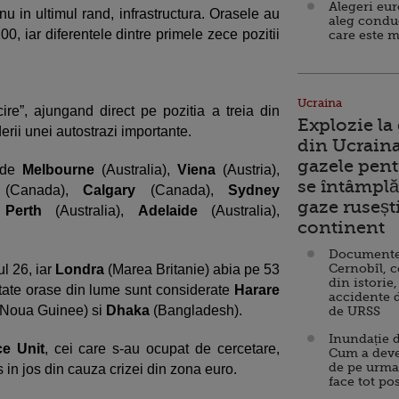
Alegeri eu
 nu in ultimul rand, infrastructura. Orasele au
aleg condu
0, iar diferentele dintre primele zece pozitii
care este m
Ucraina
ucire”, ajungand direct pe pozitia a treia din
Explozie la
derii unei autostrazi importante.
din Ucraina
gazele pent
 de
Melbourne
(Australia),
Viena
(Austria),
se întâmplă 
o
(Canada),
Calgary
(Canada),
Sydney
gaze ruseșt
,
Perth
(Australia),
Adelaide
(Australia),
continent
Documente d
Cernobîl, c
l 26, iar
Londra
(Marea Britanie) abia pe 53
din istorie,
otate orase din lume sunt considerate
Harare
accidente 
Noua Guinee) si
Dhaka
(Bangladesh).
de URSS
Inundație d
e Unit
, cei care s-au ocupat de cercetare,
Cum a deve
de pe urma
 in jos din cauza crizei din zona euro.
face tot po