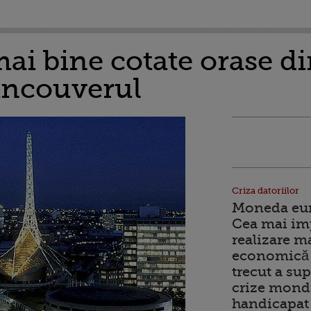
mai bine cotate orase d
ancouverul
Criza datoriilor
Moneda euro
Cea mai im
realizare m
economică 
trecut a sup
crize mondi
handicapat 