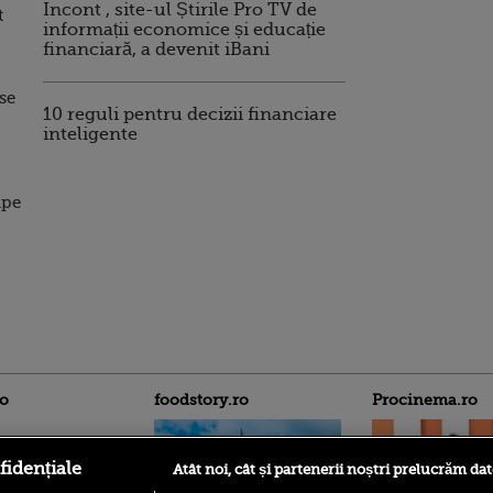
Incont , site-ul Știrile Pro TV de
t
informații economice și educație
financiară, a devenit iBani
se
10 reguli pentru decizii financiare
inteligente
mpe
ro
foodstory.ro
Procinema.ro
fidențiale
Atât noi, cât și partenerii noștri prelucrăm dat