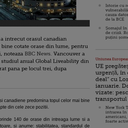
Istorie cu 
vulnerabilă
cauza dator
de la BCE
Șomajul în 
de criză. R
puțini șom
a intrecut orasul canadian
 bine cotate orase din lume, pentru
i, noteaza
BBC News
. Vancouver a
Uniunea Europea
e studiul anual Global Liveability din
UE pregăte
rat pana pe locul trei, dupa
urgență, în
.
deal” cu Lo
ianuarie. 
vizate: pesc
transportul 
e si canadiene predomina topul celor mai bine
te din cele zece pozitii.
New York T
intrarea în
americani,
rinde 140 de orase din intreaga lume si a
foarte acti
atoare, si anume: stabilitatea, standardul de