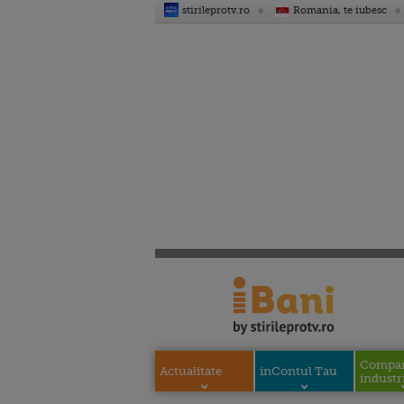
stirileprotv.ro
Romania, te iubesc
Compani
Actualitate
inContul Tau
industri