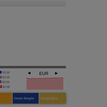
EUR
RON
RON
RON
RON
e
Smart People
Infografice