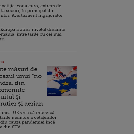
repetiție: zona euro, extrem de
 la șocuri, în principal din
iilor. Avertisment îngrijorător
Europa a atins nivelul dinainte
omânia, între țările cu cei mai
eri
na
ște măsuri de
 cazul unui ”no
ndra, din
Domeniile
uitul şi
rutier şi aerian
imes: UE vrea să interzică
 țările membre a cetăţenilor
 din cauza pandemiei încă
ve din SUA