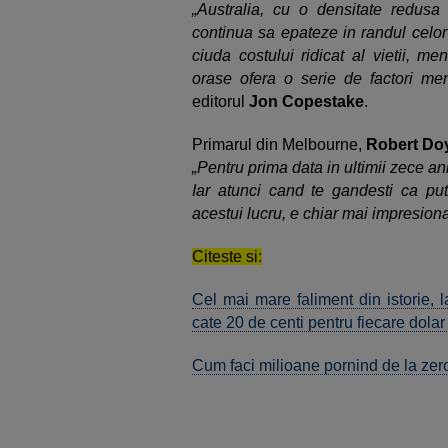
„Australia, cu o densitate redusa 
continua sa epateze in randul celo
ciuda costului ridicat al vietii, me
orase ofera o serie de factori meni
editorul
Jon Copestake
.
Primarul din Melbourne,
Robert Do
„Pentru prima data in ultimii zece an
Iar atunci cand te gandesti ca pute
acestui lucru, e chiar mai impresion
Citeste si:
Cel mai mare faliment din istorie, l
cate 20 de centi pentru fiecare dolar 
Cum faci milioane pornind de la zero.