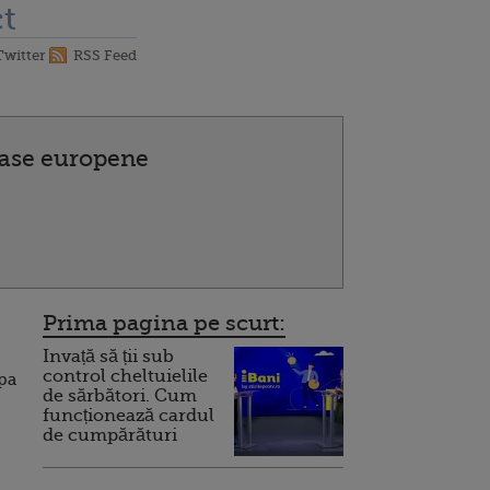
t
Twitter
RSS Feed
rase europene
Prima pagina pe scurt:
Invață să ții sub
control cheltuielile
upa
de sărbători. Cum
funcționează cardul
de cumpărături