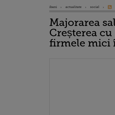
ibani
actualitate
social
Majorarea sa
Creșterea cu
firmele mici 