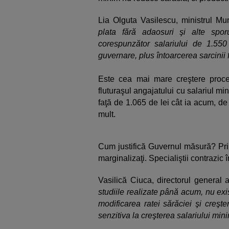
Lia Olguta Vasilescu, ministrul Mun
plata fără adaosuri şi alte sp
corespunzător salariului de 1.55
guvernare, plus întoarcerea sarcinii f
Este cea mai mare creştere proce
fluturaşul angajatului cu salariul m
faţă de 1.065 de lei cât ia acum, de
mult.
Cum justifică Guvernul măsură? Prin
marginalizaţi. Specialiştii contrazic
Vasilică Ciuca, directorul general al
studiile realizate până acum, nu exi
modificarea ratei sărăciei şi creşt
senzitiva la creşterea salariului mini