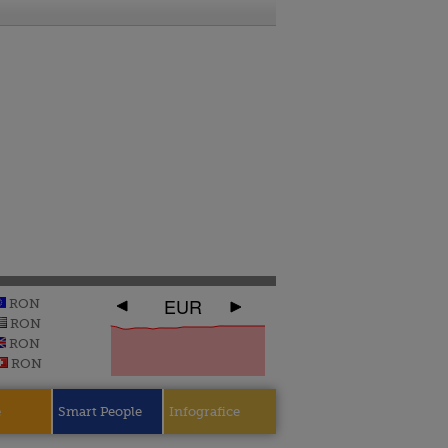
EUR
RON
RON
RON
RON
e
Smart People
Infografice