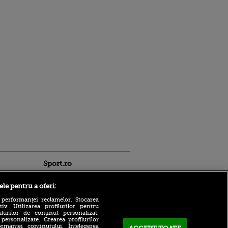
Sport.ro
ele pentru a oferi:
 performanței reclamelor. Stocarea
v. Utilizarea profilurilor pentru
ilurilor de conținut personalizat.
 personalizate. Crearea profilurilor
rmanței conținutului. Înțelegerea