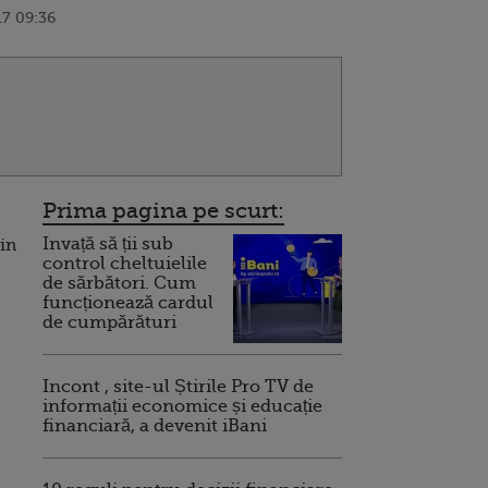
17 09:36
Prima pagina pe scurt:
Invață să ții sub
rin
control cheltuielile
de sărbători. Cum
funcționează cardul
de cumpărături
Incont , site-ul Știrile Pro TV de
informații economice și educație
financiară, a devenit iBani