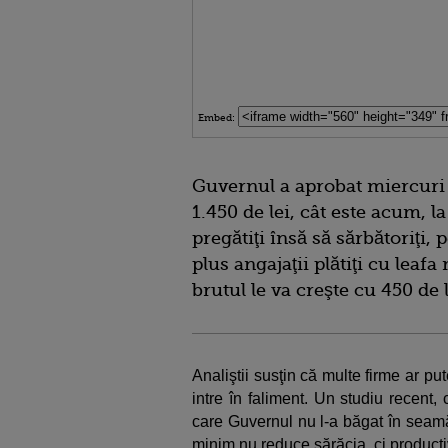
Embed:
Guvernul a aprobat miercuri 
1.450 de lei, cât este acum, l
pregătiţi însă să sărbătoriţi, 
plus angajaţii plătiţi cu lea
brutul le va creşte cu 450 de l
Analiştii susţin că multe firme ar pu
intre în faliment. Un studiu recent
care Guvernul nu l-a băgat în seamă
minim nu reduce sărăcia, ci producti