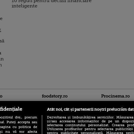
10 reguli pentru decizii financiare
inteligente
de
%
să
a
un
n
ro
foodstory.ro
Procinema.ro
fidențiale
Atât noi, cât și partenerii noștri prelucrăm dat
ozitivul dvs., precum
Dezvoltarea și îmbunătățirea serviciilor. Măsurarea
și/sau accesarea informațiilor de pe un dispoziti
al. Puteți accepta sau
selectarea conținutului personalizat. Crearea prof
pagina cu politica de
Utilizarea profilurilor pentru selectarea publicității
i și nu vă vor afecta
pentru publicitate personalizată. Măsurarea perfo