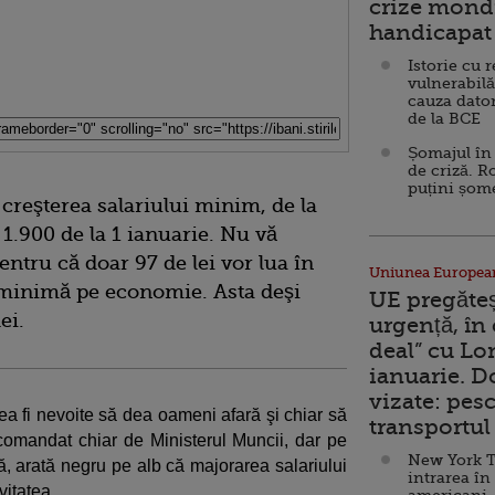
crize mondi
handicapat 
Istorie cu 
vulnerabilă
cauza dator
de la BCE
Șomajul în 
de criză. R
puțini șom
creşterea salariului minim, de la
a 1.900 de la 1 ianuarie. Nu vă
pentru că doar 97 de lei vor lua în
Uniunea Europea
fa minimă pe economie. Asta deşi
UE pregăte
ei.
urgență, în
deal” cu Lo
ianuarie. 
vizate: pesc
tea fi nevoite să dea oameni afară şi chiar să
transportul 
, comandat chiar de Ministerul Muncii, dar pe
New York T
, arată negru pe alb că majorarea salariului
intrarea în
vitatea.