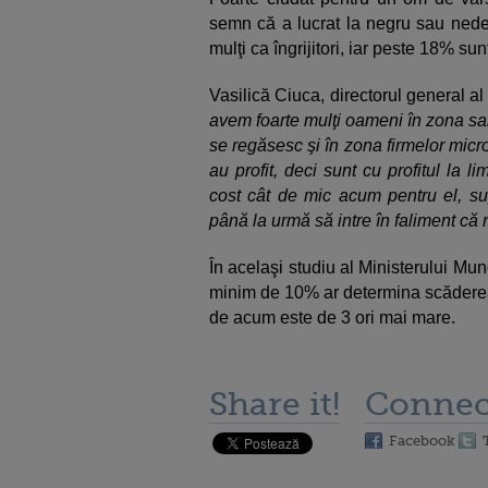
semn că a lucrat la negru sau nedec
mulţi ca îngrijitori, iar peste 18% sun
Vasilică Ciuca, directorul general al
avem foarte mulţi oameni în zona sala
se regăsesc şi în zona firmelor micro 
au profit, deci sunt cu profitul la l
cost cât de mic acum pentru el, su
până la urmă să intre în faliment că 
În acelaşi studiu al Ministerului Munc
minim de 10% ar determina scăderea 
de acum este de 3 ori mai mare.
Share it!
Connec
Facebook