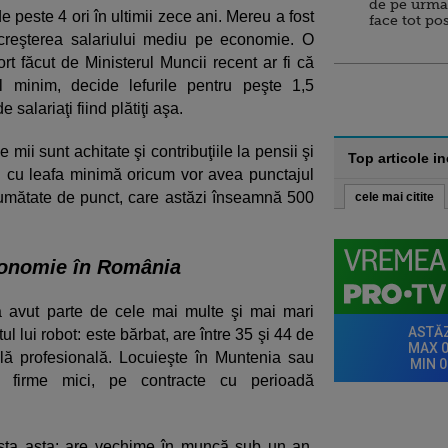
de pe urma
e peste 4 ori în ultimii zece ani. Mereu a fost
face tot po
v creşterea salariului mediu pe economie. O
rt făcut de Ministerul Muncii recent ar fi că
ul minim, decide lefurile pentru peşte 1,5
salariaţi fiind plătiţi aşa.
mii sunt achitate şi contribuţiile la pensii şi
Top articole i
tiţi cu leafa minimă oricum vor avea punctajul
jumătate de punct, care astăzi înseamnă 500
cele mai citite
conomie în România
 a avut parte de cele mai multe şi mai mari
l lui robot: este bărbat, are între 35 şi 44 de
ală profesională. Locuieşte în Muntenia sau
în firme mici, pe contracte cu perioadă
sta asta: are vechime în muncă sub un an,