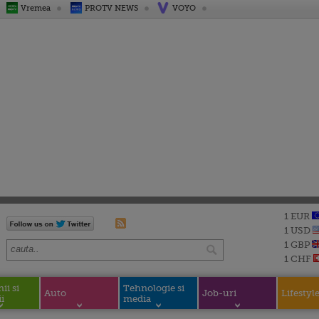
Vremea
PROTV NEWS
VOYO
1 EUR
1 USD
1 GBP
1 CHF
i si
Tehnologie si
Auto
Job-uri
Lifestyl
i
media