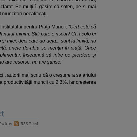
larat. Pe mulţi îi găsim că şoferi, pe şi mai
t muncitori necalificaţi.
 Institutului pentru Piaţa Muncii:
“Cert este că
riului minim. Ştiţi care e riscul? Că acolo ei
şi mici, deci care au deja... sunt la limită, nu
imită, unele de-abia se menţin în piaţă. Orice
plimentar, înseamnă să intre pe pierdere şi
nu are resurse, nu are şanse.”
ii, autorii mai scriu că o creștere a salariului
productivității muncii cu 2,3%. Iar creşterea
t
Twitter
RSS Feed