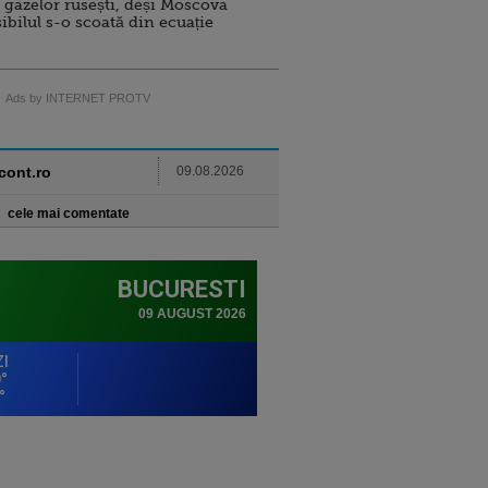
 gazelor rusești, deși Moscova
sibilul s-o scoată din ecuație
Ads by INTERNET PROTV
ncont.ro
09.08.2026
cele mai comentate