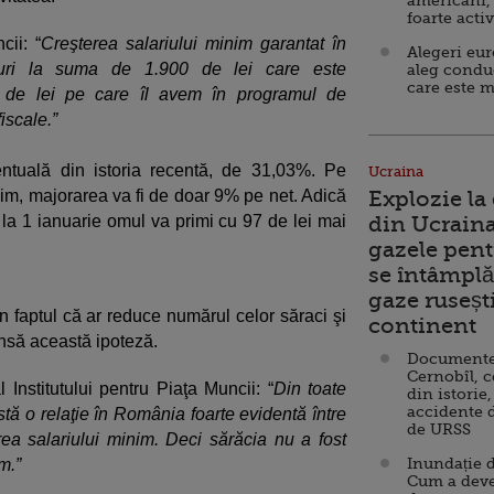
americani,
foarte acti
cii: “
Creşterea salariului minim garantat în
Alegeri eu
oruri la suma de 1.900 de lei care este
aleg condu
care este m
0 de lei pe care îl avem în programul de
iscale.”
ntuală din istoria recentă, de 31,03%. Pe
Ucraina
inim, majorarea va fi de doar 9% pe net. Adică
Explozie la
 la 1 ianuarie omul va primi cu 97 de lei mai
din Ucraina
gazele pent
se întâmplă 
gaze ruseșt
 faptul că ar reduce numărul celor săraci şi
continent
 însă această ipoteză.
Documente d
Cernobîl, c
 Institutului pentru Piaţa Muncii: “
Din toate
din istorie,
accidente 
stă o relaţie în România foarte evidentă între
de URSS
erea salariului minim. Deci sărăcia nu a fost
Inundație d
m.”
Cum a deve