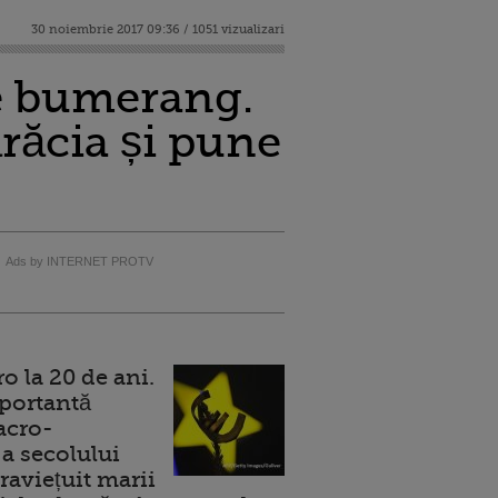
30 noiembrie 2017 09:36 / 1051 vizualizari
de bumerang.
răcia și pune
Ads by INTERNET PROTV
 la 20 de ani.
portantă
acro-
a secolului
raviețuit marii