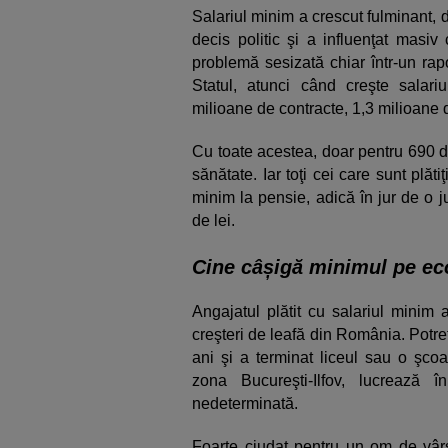
Salariul minim a crescut fulminant, d
decis politic şi a influenţat masi
problemă sesizată chiar într-un rapo
Statul, atunci când creşte salari
milioane de contracte, 1,3 milioane de 
Cu toate acestea, doar pentru 690 de 
sănătate. Iar toţi cei care sunt plă
minim la pensie, adică în jur de o 
de lei.
Cine câșigă minimul pe e
Angajatul plătit cu salariul minim
creşteri de leafă din România. Potretu
ani şi a terminat liceul sau o şco
zona Bucureşti-Ilfov, lucrează 
nedeterminată.
Foarte ciudat pentru un om de vâr