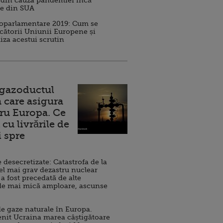
 din cauza pandemiei încă
ve din SUA
roparlamentare 2019: Cum se
cătorii Uniunii Europene și
iza acestui scrutin
 gazoductul
 care asigura
ru Europa. Ce
cu livrările de
i spre
esecretizate: Catastrofa de la
el mai grav dezastru nuclear
 a fost precedată de alte
de mai mică amploare, ascunse
e gaze naturale în Europa.
nit Ucraina marea câștigătoare