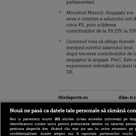
parlamentari
Ministrul Muncii: Angajații vor
avea o creștere a salariului net 
circa 4%, prin scăderea
contribuțiilor de la 39,25% la 35
Guvernul vrea să oblige firmele 
mențină nivelul salariului brut,
după trecerea contribuțiilor de l
angajator la angajat. PwC: Este 
experiment neîntâlnit nicăieri î
UE
Stirileprotv.ro
ilike-it.
Nouă ne pasă ca datele tale personale să rămână con
Noi și partenerii noștri
201
stocăm și/sau accesăm informații pe disp
identificatorii cookie unici pentru prelucrarea datelor cu caracter person
gestiona alegerile dvs. făcând clic mai jos sau în orice moment, pe 
confidențialitate. Aceste alegeri vor fi raportate partenerilor noștr