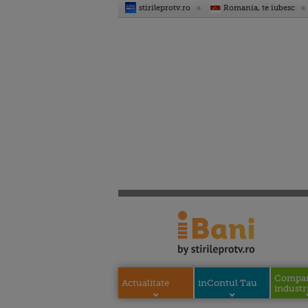
stirileprotv.ro
Romania, te iubesc
Compani
Actualitate
inContul Tau
industri