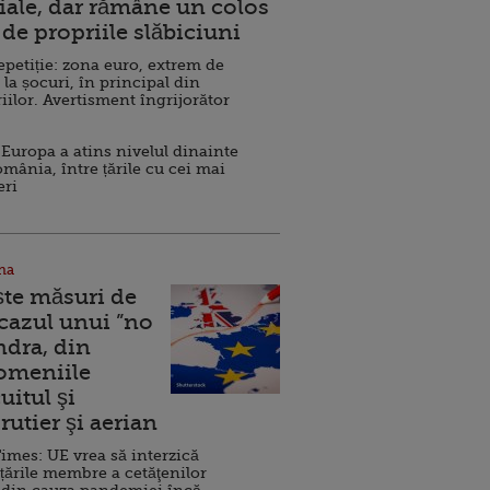
ale, dar rămâne un colos
de propriile slăbiciuni
repetiție: zona euro, extrem de
 la șocuri, în principal din
iilor. Avertisment îngrijorător
Europa a atins nivelul dinainte
omânia, între țările cu cei mai
eri
na
ște măsuri de
 cazul unui ”no
ndra, din
Domeniile
uitul şi
rutier şi aerian
imes: UE vrea să interzică
 țările membre a cetăţenilor