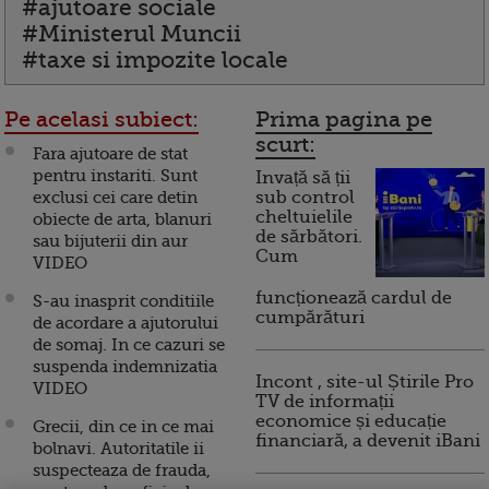
#ajutoare sociale
#Ministerul Muncii
#taxe si impozite locale
Pe acelasi subiect:
Prima pagina pe
scurt:
Fara ajutoare de stat
pentru instariti. Sunt
Invață să ții
exclusi cei care detin
sub control
cheltuielile
obiecte de arta, blanuri
de sărbători.
sau bijuterii din aur
Cum
VIDEO
funcționează cardul de
S-au inasprit conditiile
cumpărături
de acordare a ajutorului
de somaj. In ce cazuri se
suspenda indemnizatia
Incont , site-ul Știrile Pro
VIDEO
TV de informații
economice și educație
Grecii, din ce in ce mai
financiară, a devenit iBani
bolnavi. Autoritatile ii
suspecteaza de frauda,