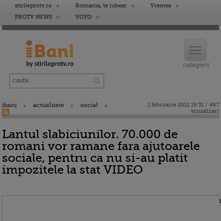
stirileprotv.ro
Romania, te iubesc
Vremea
PROTV NEWS
VOYO
ibani
actualitate
social
1 februarie 2012 19:31 / 487
vizualizari
Lantul slabiciunilor. 70.000 de
romani vor ramane fara ajutoarele
sociale, pentru ca nu si-au platit
impozitele la stat VIDEO