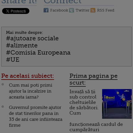
Share it!
Connect
Facebook
Twitter
RSS Feed
Mai multe despre:
#ajutoare sociale
#alimente
#Comisia Europeana
#UE
Pe acelasi subiect:
Prima pagina pe
scurt:
Cum mai poti primi
ajutor la incalzire in
Invață să ții
aceasta iarna?
sub control
cheltuielile
Guvernul promite ajutor
de sărbători.
Cum
de stat tinerilor pana in
35 de ani care infiinteaza
funcționează cardul de
firme
cumpărături