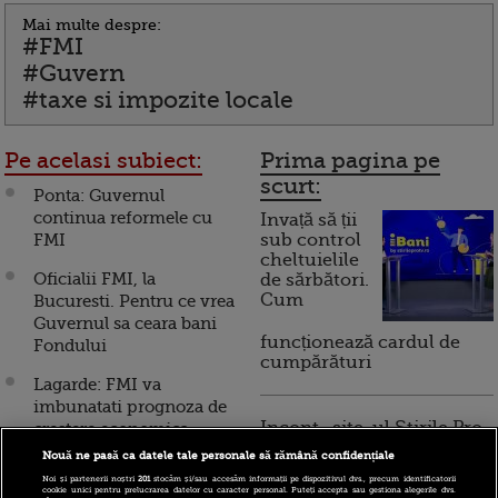
Mai multe despre:
#FMI
#Guvern
#taxe si impozite locale
Pe acelasi subiect:
Prima pagina pe
scurt:
Ponta: Guvernul
continua reformele cu
Invață să ții
FMI
sub control
cheltuielile
Oficialii FMI, la
de sărbători.
Cum
Bucuresti. Pentru ce vrea
Guvernul sa ceara bani
funcționează cardul de
Fondului
cumpărături
Lagarde: FMI va
imbunatati prognoza de
Incont , site-ul Știrile Pro
crestere economica
TV de informații
globala
Nouă ne pasă ca datele tale personale să rămână confidențiale
economice și educație
Noi și partenerii noștri
201
stocăm și/sau accesăm informații pe dispozitivul dvs., precum identificatorii
financiară, a devenit iBani
Variantele pe care
cookie unici pentru prelucrarea datelor cu caracter personal. Puteți accepta sau gestiona alegerile dvs.