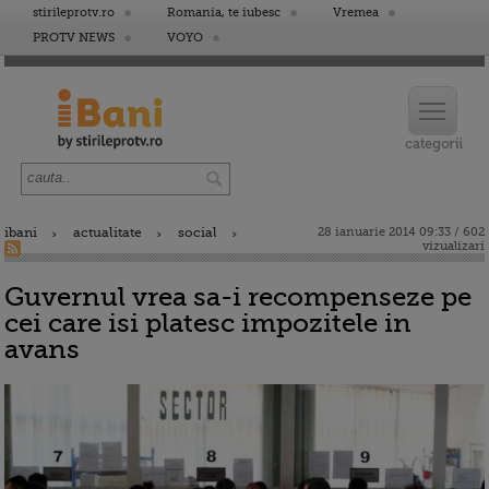
stirileprotv.ro
Romania, te iubesc
Vremea
PROTV NEWS
VOYO
ibani
actualitate
social
28 ianuarie 2014 09:33 / 602
vizualizari
Guvernul vrea sa-i recompenseze pe
cei care isi platesc impozitele in
avans