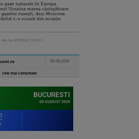
e gaze naturale în Europa.
nit Ucraina marea câștigătoare
 gazelor rusești, deși Moscova
sibilul s-o scoată din ecuație
Ads by INTERNET PROTV
ncont.ro
09.08.2026
cele mai comentate