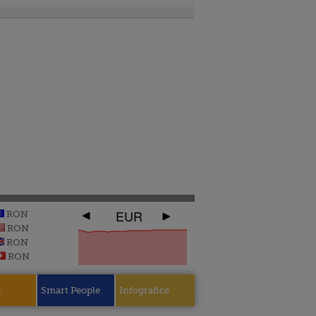
EUR
RON
RON
RON
RON
e
Smart People
Infografice