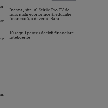
or,
Incont , site-ul Știrile Pro TV de
informații economice și educație
financiară, a devenit iBani
ate
10 reguli pentru decizii financiare
inteligente
nu:
im: