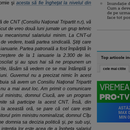
nomie şi
acesta să fie îngheţat la nivelul din
Inundație d
Cum a deve
de pe urma
face tot po
 de CNT (Consiliu Naţional Tripartit n.r), vă
ăcut de vreo două luni jumate un grup tehnic
tru mecanismul salariului minim. La CNT-ul
e vedere, toată partea sindicală. Ştiţi care
 ianuarie. Partea patronală a fost împărţită în
creştere de la 1 ianuarie la 2.300 de lei.
Top articole i
u oscilat şi au spus hai să ne propunem un
e zile, lăsăm să vedem ce se mai întâmplă şi
cele mai citite
luni. Guvernul nu a precizat nimic în acest
buia să avem un Consiliu Naţional Tripartit
e nu a mai avut loc. Am primit o comunicare
mul ministru, domnul Ciucă, are un program
mite să participe la acest CNT. Însă, din
 la această oră, se pare că cel care este
itorul prim ministru nominalizat, domnul Cîţu
ume domnia sa decizia politică şi, pe sub uşi,
 intenţia lor este acea de a îngheţa salariul