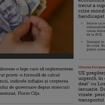
economică 
trecut a sup
crize mondi
handicapat 
Istorie cu 
vulnerabilă
cauza dator
de la BCE
Șomajul în 
de criză. R
puțini șom
Uniunea Europea
aboreze o lege care să reglementeze
UE pregăte
rut printr-o formulă de calcul
urgență, în
ii, indicele inflaţiei şi creşterea
deal” cu Lo
ului de guvernare depus miercuri
ianuarie. 
semnat, Florin Cîţu.
vizate: pesc
transportul 