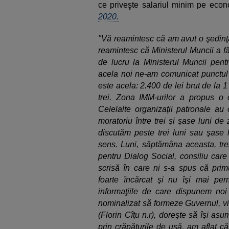
ce priveşte salariul minim pe eco
2020.
"Vă reamintesc că am avut o şedinţă
reamintesc că Ministerul Muncii a f
de lucru la Ministerul Muncii pen
acela noi ne-am comunicat punctul d
este acela: 2.400 de lei brut de la 1
trei. Zona IMM-urilor a propus o 
Celelalte organizaţii patronale a
moratoriu între trei şi şase luni d
discutăm peste trei luni sau şase 
sens. Luni, săptămâna aceasta, tre
pentru Dialog Social, consiliu car
scrisă în care ni s-a spus că pri
foarte încărcat şi nu îşi mai per
informaţiile de care dispunem noi
nominalizat să formeze Guvernul, vi
(Florin Cîţu n.r), doreşte să îşi as
prin crăpăturile de uşă, am aflat că