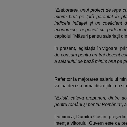
"Elaborarea unui proiect de lege cu p
minim brut pe ţară garantat în plat
indicele inflaţiei şi un coeficient
economice, negociat cu partenerii 
capitolul "Măsuri pentru salariaţii d
În prezent, legislaţia în vigoare, p
de consum pentru un trai decent con
a salariului de bază minim brut pe ţară
Referitor la majorarea salariului mi
va lua decizia urma discuţiilor cu sin
"
Există câteva propuneri, dintre 
pentru români şi pentru România"
, 
Duminică, Dumitru Costin, preşedint
intenţia viitorului Guvern este ca p