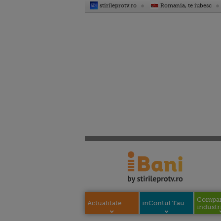
stirileprotv.ro
Romania, te iubesc
Compani
Actualitate
inContul Tau
industri