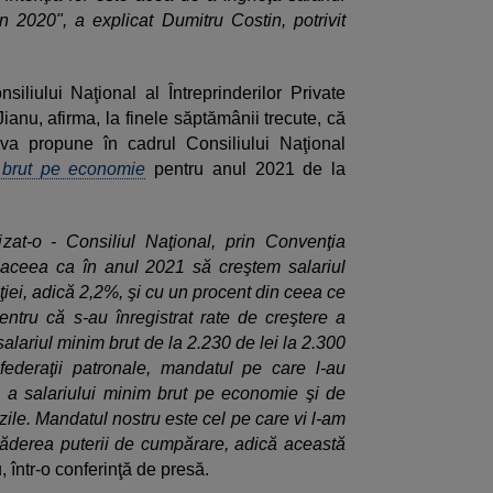
in 2020"
, a explicat Dumitru Costin, potrivit
siliului Naţional al Întreprinderilor Private
Jianu, afirma, la finele săptămânii trecute, că
va propune în cadrul Consiliului Naţional
m brut pe economie
pentru anul 2021 de la
at-o - Consiliul Naţional, prin Convenţia
 aceea ca în anul 2021 să creştem salariul
ţiei, adică 2,2%, şi cu un procent din ceea ce
ntru că s-au înregistrat rate de creştere a
salariul minim brut de la 2.230 de lei la 2.300
federaţii patronale, mandatul pe care l-au
e a salariului minim brut pe economie şi de
zile. Mandatul nostru este cel pe care vi l-am
ăderea puterii de cumpărare, adică această
u, într-o conferinţă de presă.