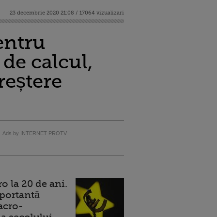
23 decembrie 2020 21:08 / 17064 vizualizari
entru
 de calcul,
creștere
Ads by INTERNET PROTV
 la 20 de ani.
portantă
acro-