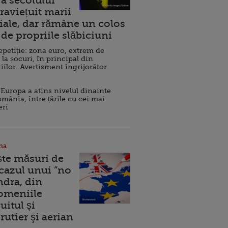
a secolului
raviețuit marii
ale, dar rămâne un colos
de propriile slăbiciuni
repetiție: zona euro, extrem de
 la șocuri, în principal din
iilor. Avertisment îngrijorător
Europa a atins nivelul dinainte
omânia, între țările cu cei mai
eri
na
ște măsuri de
 cazul unui ”no
ndra, din
Domeniile
uitul şi
rutier şi aerian