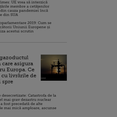
imes: UE vrea să interzică
 țările membre a cetăţenilor
 din cauza pandemiei încă
ve din SUA
roparlamentare 2019: Cum se
cătorii Uniunii Europene și
iza acestui scrutin
 gazoductul
 care asigura
ru Europa. Ce
cu livrările de
i spre
esecretizate: Catastrofa de la
el mai grav dezastru nuclear
 a fost precedată de alte
de mai mică amploare, ascunse