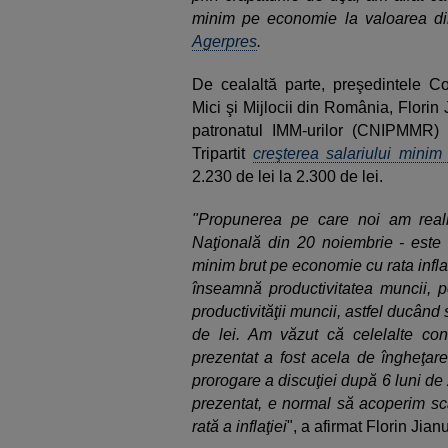
minim pe economie la valoarea d
Agerpres
.
De cealaltă parte, preşedintele Con
Mici şi Mijlocii din România, Florin 
patronatul IMM-urilor (CNIPMMR) 
Tripartit
creşterea salariului mini
2.230 de lei la 2.300 de lei.
"Propunerea pe care noi am realiz
Naţională din 20 noiembrie - este
minim brut pe economie cu rata infla
înseamnă productivitatea muncii, pe
productivităţii muncii, astfel ducând 
de lei. Am văzut că celelalte con
prezentat a fost acela de îngheţar
prorogare a discuţiei după 6 luni de 
prezentat, e normal să acoperim sc
rată a inflaţiei
", a afirmat Florin Jian