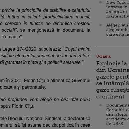
New York T
intrarea în
rivire la principiile de stabilire a salariului
americani,
foarte acti
ă, luând în calcul: productivitatea muncii,
 de corecţie în funcţie de dinamica creşterii
Alegeri eu
aleg condu
sociali"
, se menţionează în document, la
care este m
in România".
rin Legea 174/2020, stipulează: "
Coşul minim
stituie elementul principal de fundamentare
Ucraina
 garantat în plata şi a politicii salariale."
Explozie la
din Ucraina
gazele pent
nim în 2021, Florin Cîțu a afirmat că Guvernul
se întâmplă 
dicatele şi patronatele.
gaze ruseșt
continent
acele propuneri vom alege pe cea mai bună
Documente d
a spus Florin Cîţu.
Cernobîl, c
din istorie,
ele Blocului Naţional Sindical, a declarat că
accidente 
de URSS
remierul să îşi asume decizia politică în ceea