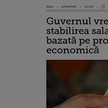
ibani
actualitate
social
Guvernul vre
stabilirea sa
bazată pe prod
economică