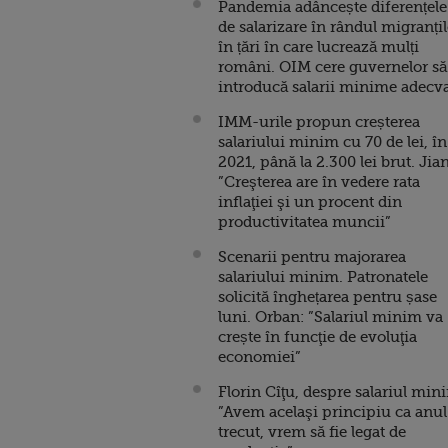
Pandemia adâncește diferențele
de salarizare în rândul migranțil
în țări în care lucrează mulți
români. OIM cere guvernelor să
introducă salarii minime adecv
IMM-urile propun creșterea
salariului minim cu 70 de lei, în
2021, până la 2.300 lei brut. Jia
”Creşterea are în vedere rata
inflaţiei şi un procent din
productivitatea muncii”
Scenarii pentru majorarea
salariului minim. Patronatele
solicită înghețarea pentru șase
luni. Orban: ”Salariul minim va
crește în funcţie de evoluţia
economiei”
Florin Cîţu, despre salariul min
”Avem acelaşi principiu ca anul
trecut, vrem să fie legat de