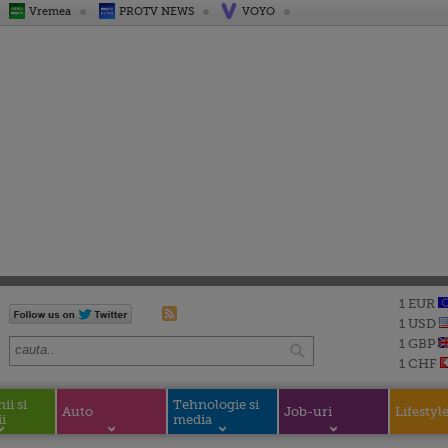
Vremea
PROTV NEWS
VOYO
1 EUR
1 USD
1 GBP
1 CHF
i si
Tehnologie si
Auto
Job-uri
Lifestyl
i
media