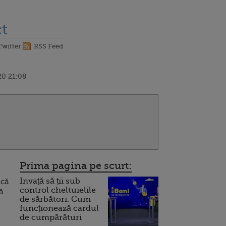
t
Twitter
RSS Feed
20 21:08
Prima pagina pe scurt:
Invață să ții sub
 că
control cheltuielile
ă
de sărbători. Cum
funcționează cardul
de cumpărături