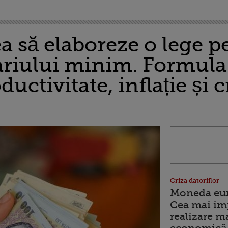
a să elaboreze o lege p
lariului minim. Formula
uctivitate, inflație și 
Criza datoriilor
Moneda euro
Cea mai im
realizare m