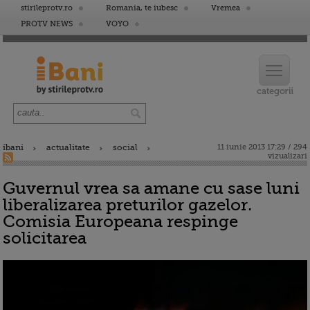
stirileprotv.ro
Romania, te iubesc
Vremea
PROTV NEWS
VOYO
ibani
actualitate
social
11 iunie 2013 17:29 / 294
vizualizari
Guvernul vrea sa amane cu sase luni
liberalizarea preturilor gazelor.
Comisia Europeana respinge
solicitarea