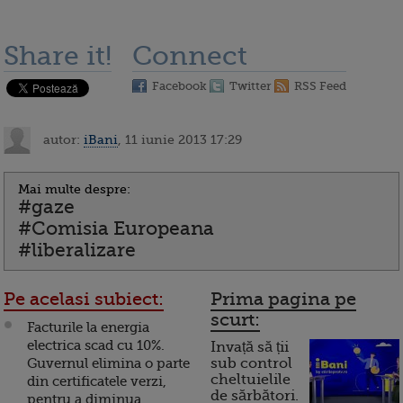
Share it!
Connect
Facebook
Twitter
RSS Feed
autor:
iBani
, 11 iunie 2013 17:29
Mai multe despre:
#gaze
#Comisia Europeana
#liberalizare
Pe acelasi subiect:
Prima pagina pe
scurt:
Facturile la energia
electrica scad cu 10%.
Invață să ții
Guvernul elimina o parte
sub control
cheltuielile
din certificatele verzi,
de sărbători.
pentru a diminua