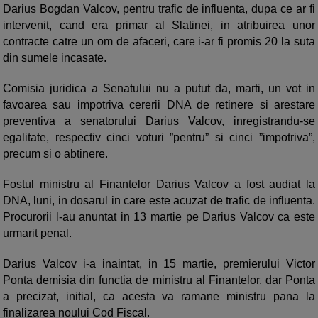
Darius Bogdan Valcov, pentru trafic de influenta, dupa ce ar fi
intervenit, cand era primar al Slatinei, in atribuirea unor
contracte catre un om de afaceri, care i-ar fi promis 20 la suta
din sumele incasate.
Comisia juridica a Senatului nu a putut da, marti, un vot in
favoarea sau impotriva cererii DNA de retinere si arestare
preventiva a senatorului Darius Valcov, inregistrandu-se
egalitate, respectiv cinci voturi ”pentru” si cinci ”impotriva”,
precum si o abtinere.
Fostul ministru al Finantelor Darius Valcov a fost audiat la
DNA, luni, in dosarul in care este acuzat de trafic de influenta.
Procurorii l-au anuntat in 13 martie pe Darius Valcov ca este
urmarit penal.
Darius Valcov i-a inaintat, in 15 martie, premierului Victor
Ponta demisia din functia de ministru al Finantelor, dar Ponta
a precizat, initial, ca acesta va ramane ministru pana la
finalizarea noului Cod Fiscal.