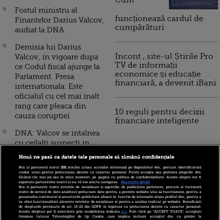
Fostul ministru al
funcționează cardul de
Finantelor Darius Valcov,
cumpărături
audiat la DNA
Demisia lui Darius
Incont , site-ul Știrile Pro
Valcov, in vigoare dupa
TV de informații
ce Codul fiscal ajunge la
economice și educație
Parlament. Presa
financiară, a devenit iBani
internationala: Este
oficialul cu cel mai inalt
rang care pleaca din
10 reguli pentru decizii
cauza coruptiei
financiare inteligente
DNA: Valcov se intalnea
cu ceilalti suspecti in
cimitir si primea
Nouă ne pasă ca datele tale personale să rămână confidențiale
"comisionul" in pungi de
Noi și partenerii noștri
201
stocăm și/sau accesăm informații pe dispozitivul dvs., precum identificatorii
plastic. Ce scrie presa
cookie unici pentru prelucrarea datelor cu caracter personal. Puteți accepta sau gestiona alegerile dvs.
făcând clic mai jos sau în orice moment, pe pagina cu politica de confidențialitate. Aceste alegeri vor fi
straina despre
raportate partenerilor noștri și nu vă vor afecta navigarea.
Mai multe detalii
Noi si partenerii nostri (retelele de socializare si agentiile de publicitate partenere, precum si furnizorii
“cutremurul” din
nostri de servicii de date analitice) prelucram date pentru a permite website-ului sa functioneze, pentru a
personaliza continutul si anunturile publicitare afisate in functie de interesele si/sau profilul dvs., pentru a
Guvernul de la Bucuresti
va oferi functionalitati aferente retelelor de socializare si pentru a analiza traficul pe website. Beneficiati
de drepturile prevazute de art. 15-22 din GDPR in legatura cu prelucrarea datelor cu caracter personal.
Aceste drepturi pot fi exercitate prin modalitatea indicata
aici
. Prin click pe “ACCEPT TOATE”, acceptati
Reactia lui Ponta, dupa
folosirea tuturor Tehnologiilor de tip Cookie, care implica inclusiv acceptul dvs. cu privire la