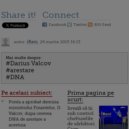
Share it!
Connect
Facebook
Twitter
RSS Feed
autor:
iBani
, 24 martie 2015 16:13
Mai multe despre:
#Darius Valcov
#arestare
#DNA
Pe acelasi subiect:
Prima pagina pe
scurt:
Ponta a aprobat demisia
ministrului Finantelor, D.
Invață să ții
Valcov, dupa cererea
sub control
cheltuielile
DNA de arestare a
de sărbători.
acestuia
Cum