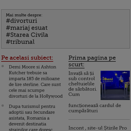
Mai multe despre:
#divorturi
#mariaj esuat
#Starea Civila
#tribunal
Pe acelasi subiect:
Prima pagina pe
scurt:
Demi Moore si Ashton
Kutcher trebuie sa
Invață să ții
imparta 185 de milioane
sub control
cheltuielile
de lire sterline. Care sunt
de sărbători.
cele mai scumpe
Cum
divorturi de la Hollywood
funcționează cardul de
Dupa turismul pentru
cumpărături
adoptii sau fecundare
asistata, Romania a
devenit destinatia
Incont , site-ul Știrile Pro
strainilor care doresc