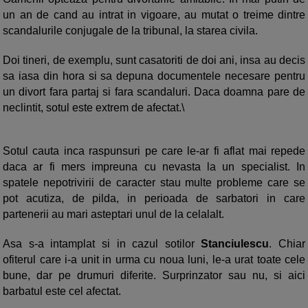
un an de cand au intrat in vigoare, au mutat o treime dintre
scandalurile conjugale de la tribunal, la starea civila.
Doi tineri, de exemplu, sunt casatoriti de doi ani, insa au decis
sa iasa din hora si sa depuna documentele necesare pentru
un divort fara partaj si fara scandaluri. Daca doamna pare de
neclintit, sotul este extrem de afectat.\
Sotul cauta inca raspunsuri pe care le-ar fi aflat mai repede
daca ar fi mers impreuna cu nevasta la un specialist. In
spatele nepotrivirii de caracter stau multe probleme care se
pot acutiza, de pilda, in perioada de sarbatori in care
partenerii au mari asteptari unul de la celalalt.
Asa s-a intamplat si in cazul sotilor
Stanciulescu
. Chiar
ofiterul care i-a unit in urma cu noua luni, le-a urat toate cele
bune, dar pe drumuri diferite. Surprinzator sau nu, si aici
barbatul este cel afectat.