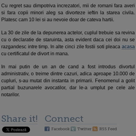
Cu regret sau dimpotriva increzatori, mii de romani fara averi
si fara copii minori aleg sa divorteze ieftin la starea civila.
Platesc cam 10 lei si au nevoie doar de cateva hartii.
La 30 de zile de la depunerea actelor, cuplul trebuie sa revina
cu o declaratie de staruinta, asta evident daca cei doi nu se
razgandesc intre timp. In alte cinci zile fostii soti pleaca
acasa
cu certificatul de divort in mana.
In mai putin de un an de cand a fost introdus divortul
administrativ, o treime dintre cazuri, adica aproape 10.000 de
cupluri, s-au mutat din instanta in primarii. Fenomenul a golit
partial buzunarele avocatilor, dar le-a umplut pe cele ale
notarilor.
Share it!
Connect
Facebook
Twitter
RSS Feed