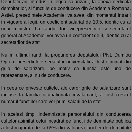
Deputatii au introdus in legea salarizarii, la anexa dedicata
demnitarilor, si functiile de conducere din Academia Romana.
Astfel, presedintele Academiei va avea, din momentul intrarii
in vigoare a legii, un coeficient salarial de 10,5, identic cu al
unui ministru. La randul lor, vicepresedintii si secretarul
general al Academiei vor avea un coeficient de 8, identic cu al
secretarilor de stat.
Nu in ultimul rand, la propunerea deputatului PNL Dumitru
Oprea, presedintele senatului universitatii a fost eliminat din
grila de salarizare, pe motiv ca functia este una de
reprezentare, si nu de conducere.
In ceea ce priveste cultele, ale caror grile de salarizare sunt
incluse la familia ocupationala invatamant, a fost crescut
numarul functiilor care vor primi salarii de la stat.
In acelasi timp, indemnizatia personalului din conducerea
cultelor asimilat celui incadrat pe functii de demnitate publica
a fost majorata de la 65% din valoarea functiei de demnitate