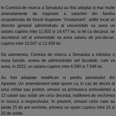
In Comisia de munca a Senatului au fost adoptat si mai multe
amendamente de majorare a salariilor din familia
ocupationala de functii bugetare ”invatamant”, astfel incat un
director general administrativ al universitatii va avea un
salariu cuprins intre 11.003 si 14.477 lei, la fel ca decanul, iar
secretarul sef al universitatii va avea salariu de pro-decan,
cuprins intre 10.037 si 12.459 lei.
De asemenea, Comisia de munca a Senatului a introdus o
noua functie, aceea de administrator sef facultate, care va
avea, in 2022, un salariu cuprins intre 6.580 si 7.546 lei.
Au fost adoptate modificari si pentru personalul din
Aparare. Un amendament votat spune ca, in caz de deces al
unui militar sau politist, urmasii sa primeasca echivalentul a
12 salarii sau solde ale celui decedat, indiferent de vechimea
in munca a respectivului. In prezent, urmasii celor care au
peste 25 de ani vechime, primesc un ajutor cuprins intre 15 si
20 de solde.