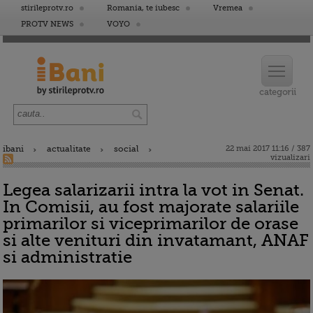
stirileprotv.ro
Romania, te iubesc
Vremea
PROTV NEWS
VOYO
ibani
actualitate
social
22 mai 2017 11:16 / 387
vizualizari
Legea salarizarii intra la vot in Senat.
In Comisii, au fost majorate salariile
primarilor si viceprimarilor de orase
si alte venituri din invatamant, ANAF
si administratie