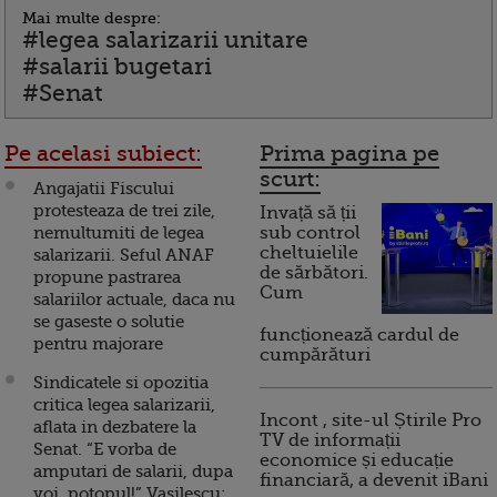
Mai multe despre:
#legea salarizarii unitare
#salarii bugetari
#Senat
Pe acelasi subiect:
Prima pagina pe
scurt:
Angajatii Fiscului
protesteaza de trei zile,
Invață să ții
nemultumiti de legea
sub control
cheltuielile
salarizarii. Seful ANAF
de sărbători.
propune pastrarea
Cum
salariilor actuale, daca nu
se gaseste o solutie
funcționează cardul de
pentru majorare
cumpărături
Sindicatele si opozitia
critica legea salarizarii,
Incont , site-ul Știrile Pro
aflata in dezbatere la
TV de informații
Senat. “E vorba de
economice și educație
amputari de salarii, dupa
financiară, a devenit iBani
voi, potopul!” Vasilescu: