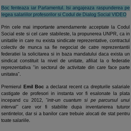
Boc fenteaza iar Parlamentul. Isi angajeaza raspunderea pe
legea salariilor profesorilor si Codul de Dialog Social VIDEO
Prin cele mai importante amendamente acceptate la Codul
Social este si cel care stabileste, la propunerea UNPR, ca in
unitatile in care nu exista sindicate reprezentative, contractul
colectiv de munca sa fie negociat de catre reprezentantii
federatiei la solicitarea si in baza mandatului daca exista un
sindicat constituit la nivel de unitate, afiliat la o federatie
reprezentativa "in sectorul de activitate din care face parte
unitatea".
Premierul
Emil Boc
a declarat recent ca drepturile salariale
castigate de profesori in instanta vor fi esalonate la plata
incepand cu 2012,
"intr-un cuantum si pe parcursul unui
interval"
care vor fi stabilite dupa inventarierea tuturor
sentintelor, dar si a banilor care trebuie alocati de stat pentru
toate salariile.