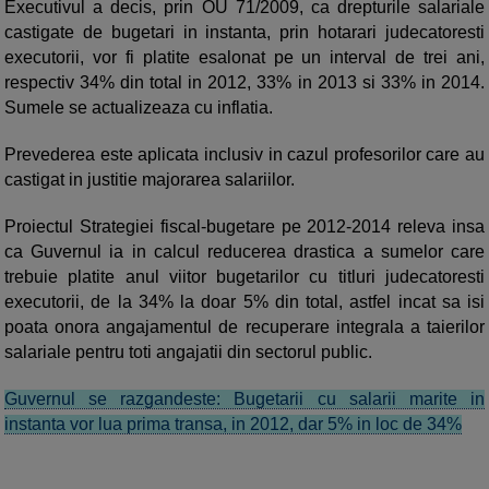
Executivul a decis, prin OU 71/2009, ca drepturile salariale
castigate de bugetari in instanta, prin hotarari judecatoresti
executorii, vor fi platite esalonat pe un interval de trei ani,
respectiv 34% din total in 2012, 33% in 2013 si 33% in 2014.
Sumele se actualizeaza cu inflatia.
Prevederea este aplicata inclusiv in cazul profesorilor care au
castigat in justitie majorarea salariilor.
Proiectul Strategiei fiscal-bugetare pe 2012-2014 releva insa
ca Guvernul ia in calcul reducerea drastica a sumelor care
trebuie platite anul viitor bugetarilor cu titluri judecatoresti
executorii, de la 34% la doar 5% din total, astfel incat sa isi
poata onora angajamentul de recuperare integrala a taierilor
salariale pentru toti angajatii din sectorul public.
Guvernul se razgandeste: Bugetarii cu salarii marite in
instanta vor lua prima transa, in 2012, dar 5% in loc de 34%