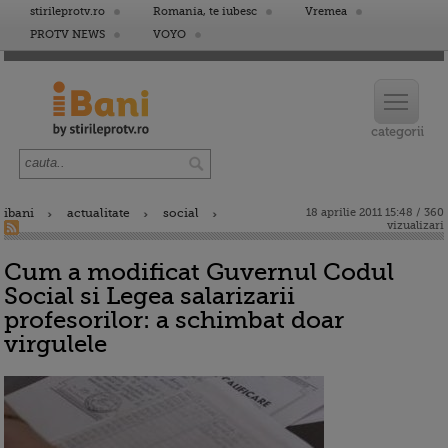
stirileprotv.ro
Romania, te iubesc
Vremea
PROTV NEWS
VOYO
ibani
actualitate
social
18 aprilie 2011 15:48 / 360
vizualizari
Cum a modificat Guvernul Codul
Social si Legea salarizarii
profesorilor: a schimbat doar
virgulele