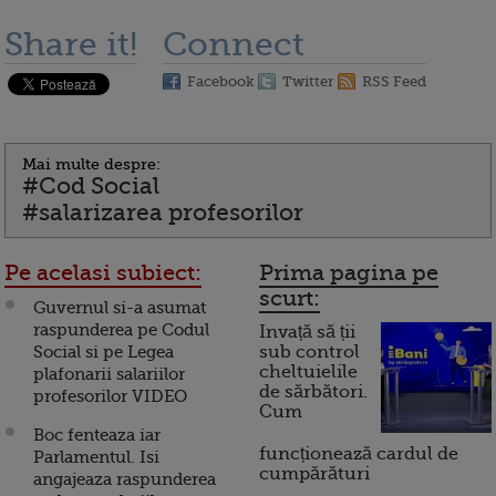
Share it!
Connect
Facebook
Twitter
RSS Feed
Mai multe despre:
#Cod Social
#salarizarea profesorilor
Pe acelasi subiect:
Prima pagina pe
scurt:
Guvernul si-a asumat
raspunderea pe Codul
Invață să ții
Social si pe Legea
sub control
cheltuielile
plafonarii salariilor
de sărbători.
profesorilor VIDEO
Cum
Boc fenteaza iar
funcționează cardul de
Parlamentul. Isi
cumpărături
angajeaza raspunderea