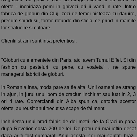
oferte - inchiriaza pomi in ghiveci ori ii vand in rate. Intr-o
fabrica de globuri din Cluj, zeci de femei picteaza cu daruire,
precum spiridusii, forme rotunde din sticla, ce prind in mainile
lor stralucire si culoare.
Clientii straini sunt insa pretentiosi.
"Globuri cu elementele din Paris, aici avem Turnul Effel. Si din
fashion cu pasteluri, cu pene, cu voaleta" , ne spune
managerul fabricii de globuri.
In Romania insa, moda pare sa fie alta. Unii oameni se strang
in ajun, in jurul unui pom de craciun inchiriat sau luat in 2, 3
ori 4 rate. Comerciantii din Alba spun ca, datorita acestor
oferte, au reusit anul trecut sa scape de faliment.
Inchirierea unui brad falnic de doi metri, de la Craciun pana
dupa Revelion costa 200 de lei. De patru ori mai ieftin decat
daca ar fi fost cumparat. Anul acesta, cei mai cautati brazi,