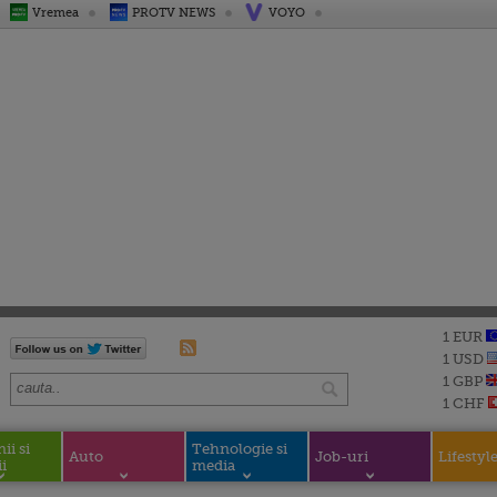
Vremea
PROTV NEWS
VOYO
1 EUR
1 USD
1 GBP
1 CHF
i si
Tehnologie si
Auto
Job-uri
Lifestyl
i
media