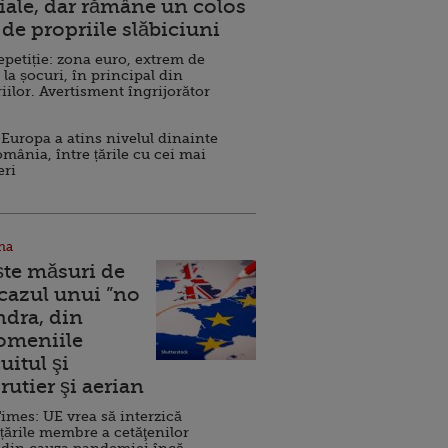
ale, dar rămâne un colos
de propriile slăbiciuni
repetiție: zona euro, extrem de
 la șocuri, în principal din
iilor. Avertisment îngrijorător
Europa a atins nivelul dinainte
omânia, între țările cu cei mai
eri
na
ște măsuri de
 cazul unui ”no
ndra, din
Domeniile
uitul şi
rutier şi aerian
imes: UE vrea să interzică
 țările membre a cetăţenilor