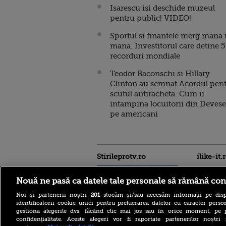
Isarescu isi deschide muzeul
pentru public! VIDEO!
Sportul si finantele merg mana 
mana. Investitorul care detine 5
recorduri mondiale
Teodor Baconschi si Hillary
Clinton au semnat Acordul pen
scutul antiracheta. Cum ii
intampina locuitorii din Devese
pe americani
Stirileprotv.ro
ilike-it.
Nouă ne pasă ca datele tale personale să rămână con
Noi și partenerii noștri
201
stocăm și/sau accesăm informații pe disp
identificatorii cookie unici pentru prelucrarea datelor cu caracter person
gestiona alegerile dvs. făcând clic mai jos sau în orice moment, pe 
confidențialitate. Aceste alegeri vor fi raportate partenerilor noștr