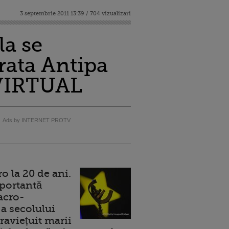
3 septembrie 2011 13:39 / 704 vizualizari
la se
rata Antipa
R VIRTUAL
Ads by INTERNET PROTV
 la 20 de ani.
portantă
acro-
a secolului
raviețuit marii