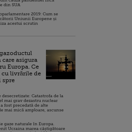
 din cauza pandemiei încă
ve din SUA
roparlamentare 2019: Cum se
cătorii Uniunii Europene și
iza acestui scrutin
 gazoductul
 care asigura
ru Europa. Ce
cu livrările de
i spre
esecretizate: Catastrofa de la
el mai grav dezastru nuclear
 a fost precedată de alte
de mai mică amploare, ascunse
e gaze naturale în Europa.
nit Ucraina marea câștigătoare