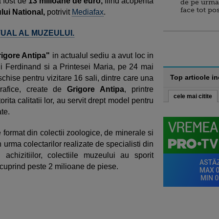
a fost de
13 milioane de euro,
fiind acoperita
de pe urma
face tot po
lui National,
potrivit
Mediafax
.
TUAL AL MUZEULUI.
igore Antipa"
in actualul sediu a avut loc in
ui Ferdinand si a Printesei Maria, pe 24 mai
Top articole i
hise pentru vizitare 16 sali, dintre care una
rafice, create de
Grigore Antipa
, printre
cele mai citite
rita calitatii lor, au servit drept model pentru
te.
 format din colectii zoologice, de minerale si
n urma colectarilor realizate de specialisti din
i achizitiilor, colectiile muzeului au sporit
 cuprind peste 2 milioane de piese.