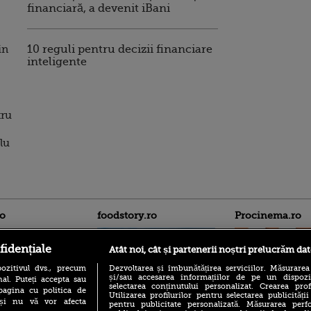
financiară, a devenit iBani
in
10 reguli pentru decizii financiare
inteligente
tru
lu
ro
foodstory.ro
Procinema.ro
fidențiale
Atât noi, cât și partenerii noștri prelucrăm dat
ozitivul dvs., precum
Dezvoltarea și îmbunătățirea serviciilor. Măsurarea
și/sau accesarea informațiilor de pe un dispoziti
al. Puteți accepta sau
selectarea conținutului personalizat. Crearea prof
pagina cu politica de
Utilizarea profilurilor pentru selectarea publicității
i și nu vă vor afecta
pentru publicitate personalizată. Măsurarea perfo