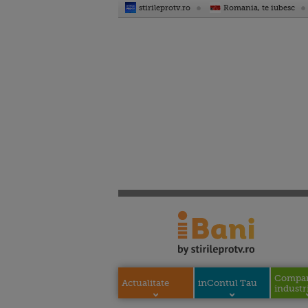
stirileprotv.ro
Romania, te iubesc
Compani
Actualitate
inContul Tau
industri