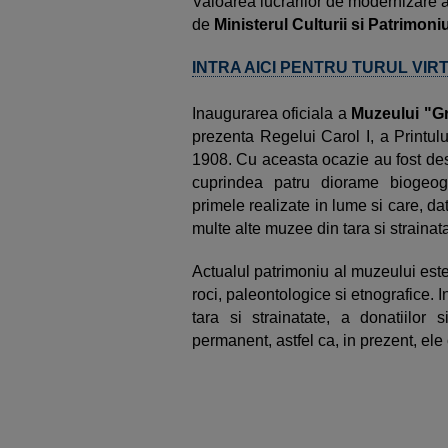
Valoarea lucrarilor de modernizare 
de
Ministerul Culturii si Patrimoniu
INTRA AICI PENTRU TURUL VIR
Inaugurarea oficiala a
Muzeului "Gr
prezenta Regelui Carol I, a Printul
1908. Cu aceasta ocazie au fost desc
cuprindea patru diorame biogeog
primele realizate in lume si care, dato
multe alte muzee din tara si strainata
Actualul patrimoniu al muzeului este
roci, paleontologice si etnografice. I
tara si strainatate, a donatiilor s
permanent, astfel ca, in prezent, ele