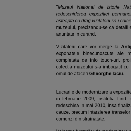
"
Muzeul National de Istorie Nat
redeschiderea expozitiei perman
asteapta cu drag vizitatorii sa-i calc
muzeului, precizandu-se ca detalii
anuntate in curand.
Vizitatorii care vor merge la
Ant
exponatele binecunoscute ale m
completata de info touch-uri, proi
colectia muzeului s-a imbogatit cu
omul de afaceri
Gheorghe Iaciu.
Lucrarile de modernizare a expozit
in februarie 2009, institutia fiind 
redeschisa in mai 2010, insa finaliza
cauze, precum intarzierea transelor 
comenzi din strainatate.