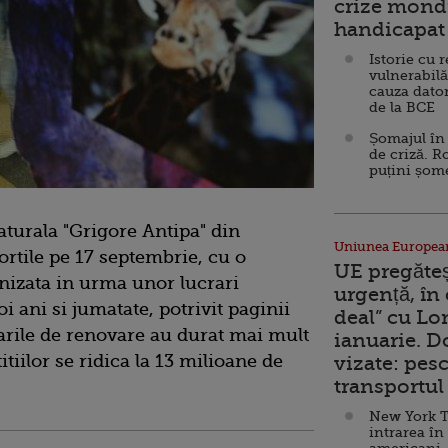
crize mondi
handicapat 
Istorie cu 
vulnerabilă
cauza dator
de la BCE
Șomajul în 
de criză. R
puțini șom
aturala "Grigore Antipa" din
Uniunea Europea
ortile pe 17 septembrie, cu o
UE pregăte
izata in urma unor lucrari
urgență, în
 ani si jumatate, potrivit paginii
deal” cu Lo
crarile de renovare au durat mai mult
ianuarie. 
itiilor se ridica la 13 milioane de
vizate: pesc
transportul 
New York T
intrarea în