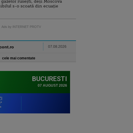
 gazelor rusești, deși Moscova
sibilul s-o scoată din ecuație
Ads by INTERNET PROTV
ncont.ro
07.08.2026
cele mai comentate