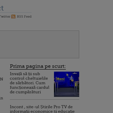
t
Twitter
RSS Feed
Prima pagina pe scurt:
Invață să ții sub
control cheltuielile
IN
de sărbători. Cum
funcționează cardul
de cumpărături
in
Incont , site-ul Știrile Pro TV de
informații economice și educație