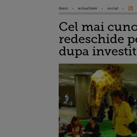
ibani
actualitate
social
Cel mai cuno
redeschide p
dupa investi