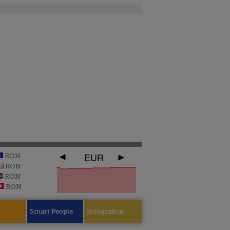
EUR
RON
RON
RON
RON
e
Smart People
Infografice