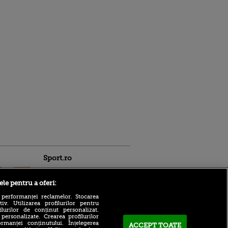
Sport.ro
ele pentru a oferi:
 performanței reclamelor. Stocarea
v. Utilizarea profilurilor pentru
ilurilor de conținut personalizat.
 personalizate. Crearea profilurilor
rmanței conținutului. Înțelegerea
ACCEPT TOATE
LIVE TEXT | UTA - Rapid,