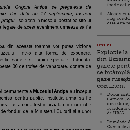
americani,
foarte acti
urala ‘Grigore Antipa’ se pregateste de
ente. Din data de 17 septembrie, muzeul
Alegeri eu
aleg condu
e pragul"
, se arata in mesajul postat pe site-ul
care este m
le legate de acest eveniment urmeaza sa fie
Ucraina
ipa
din aceasta toamna vor putea viziona
Explozie la
uzeului, intr-o alta forma de expunere,
din Ucraina
ectii, sunete si lumini speciale. Totodata,
gazele pent
 peste 30 de trofee de vanatoare, donate de
se întâmplă 
gaze ruseșt
continent
iei permanente a
Muzeului Antipa
au inceput
Documente d
inchisa pentru public. Institutia urma sa fie
Cernobîl, c
din istorie,
rea lucrarilor a fost intarziata din mai multe
accidente 
de fonduri de la Ministerul Culturii si a unor
de URSS
Inundație d
Cum a deve