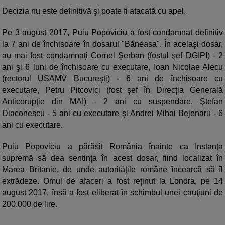
Decizia nu este definitivă şi poate fi atacată cu apel.
Pe 3 august 2017, Puiu Popoviciu a fost condamnat definitiv
la 7 ani de închisoare în dosarul "Băneasa". În acelaşi dosar,
au mai fost condamnaţi Cornel Şerban (fostul şef DGIPI) - 2
ani şi 6 luni de închisoare cu executare, Ioan Nicolae Alecu
(rectorul USAMV Bucureşti) - 6 ani de închisoare cu
executare, Petru Pitcovici (fost şef în Direcţia Generală
Anticorupţie din MAI) - 2 ani cu suspendare, Ştefan
Diaconescu - 5 ani cu executare şi Andrei Mihai Bejenaru - 6
ani cu executare.
Puiu Popoviciu a părăsit România înainte ca Instanţa
supremă să dea sentinţa în acest dosar, fiind localizat în
Marea Britanie, de unde autorităţile române încearcă să îl
extrădeze. Omul de afaceri a fost reţinut la Londra, pe 14
august 2017, însă a fost eliberat în schimbul unei cauţiuni de
200.000 de lire.