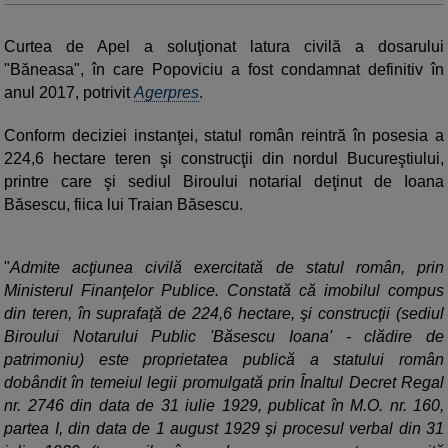
Curtea de Apel a soluţionat latura civilă a dosarului
"Băneasa", în care Popoviciu a fost condamnat definitiv în
anul 2017, potrivit
Agerpres
.
Conform deciziei instanţei, statul român reintră în posesia a
224,6 hectare teren şi construcţii din nordul Bucureştiului,
printre care şi sediul Biroului notarial deţinut de Ioana
Băsescu, fiica lui Traian Băsescu.
"
Admite acţiunea civilă exercitată de statul român, prin
Ministerul Finanţelor Publice. Constată că imobilul compus
din teren, în suprafaţă de 224,6 hectare, şi construcţii (sediul
Biroului Notarului Public 'Băsescu Ioana' - clădire de
patrimoniu) este proprietatea publică a statului român
dobândit în temeiul legii promulgată prin Înaltul Decret Regal
nr. 2746 din data de 31 iulie 1929, publicat în M.O. nr. 160,
partea I, din data de 1 august 1929 şi procesul verbal din 31