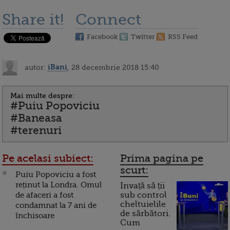
Share it!
Connect
Facebook
Twitter
RSS Feed
autor:
iBani
, 28 decembrie 2018 15:40
Mai multe despre:
#Puiu Popoviciu
#Baneasa
#terenuri
Pe acelasi subiect:
Prima pagina pe
scurt:
Puiu Popoviciu a fost
reținut la Londra. Omul
Invață să ții
de afaceri a fost
sub control
cheltuielile
condamnat la 7 ani de
de sărbători.
închisoare
Cum