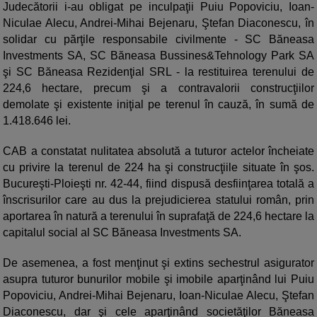
Judecătorii i-au obligat pe inculpaţii Puiu Popoviciu, Ioan-
Niculae Alecu, Andrei-Mihai Bejenaru, Ştefan Diaconescu, în
solidar cu părţile responsabile civilmente - SC Băneasa
Investments SA, SC Băneasa Bussines&Tehnology Park SA
şi SC Băneasa Rezidenţial SRL - la restituirea terenului de
224,6 hectare, precum şi a contravalorii construcţiilor
demolate şi existente iniţial pe terenul în cauză, în sumă de
1.418.646 lei.
CAB a constatat nulitatea absolută a tuturor actelor încheiate
cu privire la terenul de 224 ha şi construcţiile situate în şos.
Bucureşti-Ploieşti nr. 42-44, fiind dispusă desfiinţarea totală a
înscrisurilor care au dus la prejudicierea statului român, prin
aportarea în natură a terenului în suprafaţă de 224,6 hectare la
capitalul social al SC Băneasa Investments SA.
De asemenea, a fost menţinut şi extins sechestrul asigurator
asupra tuturor bunurilor mobile şi imobile aparţinând lui Puiu
Popoviciu, Andrei-Mihai Bejenaru, Ioan-Niculae Alecu, Ştefan
Diaconescu, dar şi cele aparţinând societăţilor Băneasa