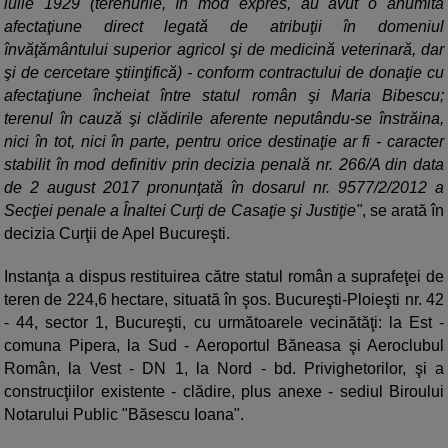
iulie 1929 (terenurile, în mod expres, au avut o anumită
afectaţiune direct legată de atribuţii în domeniul
învăţământului superior agricol şi de medicină veterinară, dar
şi de cercetare ştiinţifică) - conform contractului de donaţie cu
afectaţiune încheiat între statul român şi Maria Bibescu;
terenul în cauză şi clădirile aferente neputându-se înstrăina,
nici în tot, nici în parte, pentru orice destinaţie ar fi - caracter
stabilit în mod definitiv prin decizia penală nr. 266/A din data
de 2 august 2017 pronunţată în dosarul nr. 9577/2/2012 a
Secţiei penale a Înaltei Curţi de Casaţie şi Justiţie"
, se arată în
decizia Curţii de Apel Bucureşti.
Instanţa a dispus restituirea către statul român a suprafeţei de
teren de 224,6 hectare, situată în şos. Bucureşti-Ploieşti nr. 42
- 44, sector 1, Bucureşti, cu următoarele vecinătăţi: la Est -
comuna Pipera, la Sud - Aeroportul Băneasa şi Aeroclubul
Român, la Vest - DN 1, la Nord - bd. Privighetorilor, şi a
construcţiilor existente - clădire, plus anexe - sediul Biroului
Notarului Public "Băsescu Ioana".