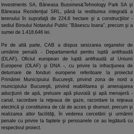
Investments SA, Băneasa Bussines&Tehnology Park SA şi
Băneasa Rezidenţial SRL, până la restituirea integrală a
terenului în suprafaţă de 224,6 hectare şi a construcţiilor -
sediul Biroului Notarului Public "Băsescu Ioana", precum şi a
sumei de 1.418.646 lei.
Pe de altă parte, CAB a dispus sesizarea organelor de
urmărire penală - Departamentul pentru luptă antifraudă
(DLAF), Oficiul european de luptă antifraudă al Uniunii
Europene (OLAF) şi DNA -, cu privire la infracţiunea de
deturnare de fonduri europene referitoare la proiectul
Primăriei Municipiului Bucureşti, privind zona de nord a
municipiului Bucureşti, privind reabilitarea şi amenajarea
aducţiunii de apă, preluare apă pluvială şi apă menajeră -
canal, racordare la reţeaua de gaze, racordare la reţeaua
electrică şi constituirea de căi de acces şi drumuri, precum şi
realizarea altor facilităţi, în vederea cercetării şi urmăririi
penale cu privire la faptele şi persoanele ce au legătură cu
respectivul proiect.