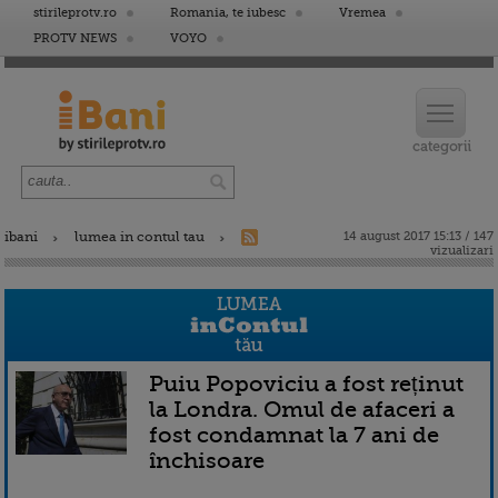
stirileprotv.ro
Romania, te iubesc
Vremea
PROTV NEWS
VOYO
ibani
lumea in contul tau
14 august 2017 15:13 / 147
vizualizari
Puiu Popoviciu a fost reținut
la Londra. Omul de afaceri a
fost condamnat la 7 ani de
închisoare