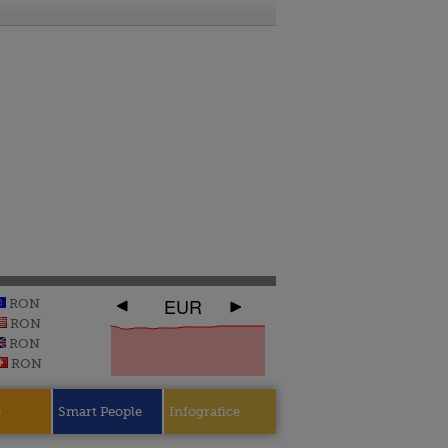
EUR
RON
RON
RON
RON
e
Smart People
Infografice