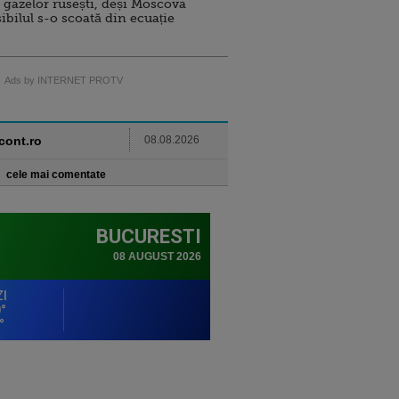
 gazelor rusești, deși Moscova
sibilul s-o scoată din ecuație
Ads by INTERNET PROTV
ncont.ro
08.08.2026
cele mai comentate