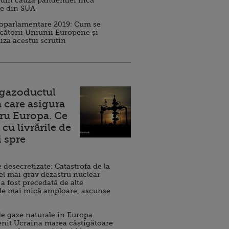
 din cauza pandemiei încă
ve din SUA
roparlamentare 2019: Cum se
cătorii Uniunii Europene și
iza acestui scrutin
 gazoductul
 care asigura
ru Europa. Ce
cu livrările de
i spre
esecretizate: Catastrofa de la
el mai grav dezastru nuclear
 a fost precedată de alte
de mai mică amploare, ascunse
e gaze naturale în Europa.
nit Ucraina marea câștigătoare