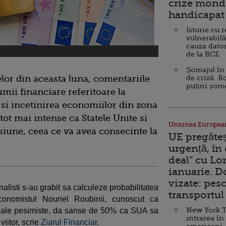
crize mondi
handicapat 
Istorie cu 
vulnerabilă
cauza dator
de la BCE
Șomajul în 
lor din aceasta luna, comentariile
de criză. R
puțini șom
umii financiare referitoare la
r si incetinirea economiilor din zona
ot mai intense ca Statele Unite si
Uniunea Europea
siune, ceea ce va avea consecinte la
UE pregăte
urgență, în
deal” cu Lo
ianuarie. 
vizate: pesc
nalisti s-au grabit sa calculeze probabilitatea
transportul 
conomistul Nouriel Roubinii, cunoscut ca
New York T
sale pesimiste, da sanse de 50% ca SUA sa
intrarea în
viitor, scrie
Ziarul Financiar
.