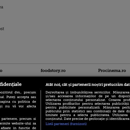
ea
st
ro
foodstory.ro
Procinema.ro
fidențiale
Atât noi, cât și partenerii noștri prelucrăm dat
ozitivul dvs., precum
Dezvoltarea și îmbunătățirea serviciilor. Măsurarea
și/sau accesarea informațiilor de pe un dispoziti
al. Puteți accepta sau
selectarea conținutului personalizat. Crearea prof
pagina cu politica de
Utilizarea profilurilor pentru selectarea publicității
i și nu vă vor afecta
pentru publicitate personalizată. Măsurarea perfo
publicului prin statistici sau combinații de date di
(P) Descoperă Lumea
Nikolaj Coster-Wa
limitate pentru a selecta publicitatea. Utilizarea
Evenimentelor din România
Urzeala Tronurilor
conținutul. Date precise de geolocație și identificarea
te partenere, precum si
cu Transilvania Events!
Annabelle Wallis,
ermite website-ului sa
Listă parteneri (furnizori)
lui Sebastian Stan,
(P) Raku, gaming intens și o
 afisate in functie de