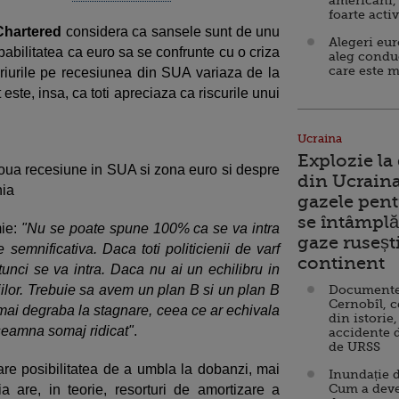
americani,
foarte acti
Chartered
considera ca sansele sunt de unu
Alegeri eu
robabilitatea ca euro sa se confrunte cu o criza
aleg condu
care este m
riurile pe recesiunea din SUA variaza de la
te, insa, ca toti apreciaza ca riscurile unui
Ucraina
Explozie la
oua recesiune in SUA si zona euro si despre
din Ucraina
nia
gazele pent
se întâmplă 
ie:
"Nu se poate spune 100% ca se va intra
gaze ruseșt
 semnificativa. Daca toti politicienii de varf
continent
tunci se va intra. Daca nu ai un echilibru in
iilor. Trebuie sa avem un plan B si un plan B
Documente d
Cernobîl, c
mai degraba la stagnare, ceea ce ar echivala
din istorie,
seamna somaj ridicat"
.
accidente 
de URSS
e posibilitatea de a umbla la dobanzi, mai
Inundație d
Cum a deve
a are, in teorie, resorturi de amortizare a