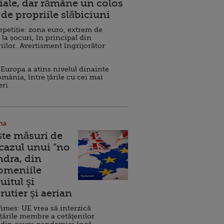
ale, dar rămâne un colos
de propriile slăbiciuni
repetiție: zona euro, extrem de
 la șocuri, în principal din
iilor. Avertisment îngrijorător
Europa a atins nivelul dinainte
omânia, între țările cu cei mai
eri
na
ște măsuri de
 cazul unui ”no
ndra, din
Domeniile
uitul şi
rutier şi aerian
imes: UE vrea să interzică
 țările membre a cetăţenilor