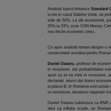
Analistii bancii britanice
Standard 
la trei in cazul Statelor Unite, iar p
este de 50%. La alti economisti, pa
25% la 33%, scrie CNN Money. Cert es
nou declin economic cresc.
Ce spun analistii romani despre o n
consecintele acesteia pentru Roma
Daniel Daianu
, profesor de econom
in recesiune, dar probabilitatea este
spun ca se va intra in recesiune, a
declaratii, atunci dai branci econom
la planul B. In Romania vom asista 
cu recesiune, deoarece stagnare in
Daniel Daianu subliniaza ca BNR ar
ales ca inflatia scade, iar Romani