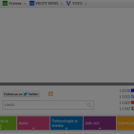
Vremea
PROTV NEWS
VOYO
1 EUR
1 USD
1 GBP
1 CHF
i si
Tehnologie si
Auto
Job-uri
Lifestyl
i
media