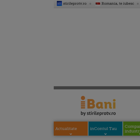
stirileprotv.ro
Romania, te iubesc
Compani
Actualitate
inContul Tau
industri