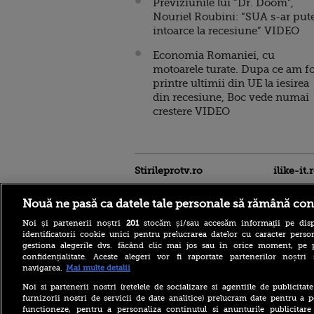
Previziunile lui “Dr. Doom”,
Nouriel Roubini: “SUA s-ar put
intoarce la recesiune” VIDEO
Economia Romaniei, cu
motoarele turate. Dupa ce am fo
printre ultimii din UE la iesirea
din recesiune, Boc vede numai
crestere VIDEO
Stirileprotv.ro
ilike-it.
Nouă ne pasă ca datele tale personale să rămână con
Noi și partenerii noștri
201
stocăm și/sau accesăm informații pe disp
identificatorii cookie unici pentru prelucrarea datelor cu caracter person
gestiona alegerile dvs. făcând clic mai jos sau în orice moment, pe 
confidențialitate. Aceste alegeri vor fi raportate partenerilor noștr
navigarea.
Mai multe detalii
Accident grav pe DN 58, în
Caraș-Severin. O mașină și
Noi si partenerii nostri (retelele de socializare si agentiile de publicita
un TIR au luat foc după
furnizorii nostri de servicii de date analitice) prelucram date pentru a p
impact
functioneze, pentru a personaliza continutul si anunturile publicitare