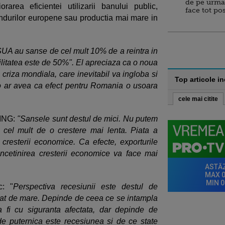
de pe urma
rarea eficientei utilizarii banului public,
face tot po
ondurilor europene sau productia mai mare in
SUA au sanse de cel mult 10% de a reintra in
litatea este de 50%". El apreciaza ca o noua
criza mondiala, care inevitabil va ingloba si
Top articole i
 ar avea ca efect pentru Romania o usoara
cele mai citite
 ING:
"Sansele sunt destul de mici. Nu putem
 cel mult de o crestere mai lenta. Piata a
cresterii economice. Ca efecte, exporturile
r incetinirea cresterii economice va face mai
c: "
Perspectiva recesiunii este destul de
 atat de mare. Depinde de ceea ce se intampla
a fi cu siguranta afectata, dar depinde de
e puternica este recesiunea si de ce state