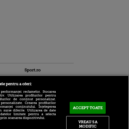
Sport.ro
ele pentru a oferi:
 performanței reclamelor. Stocarea
v. Utilizarea profilurilor pentru
ilurilor de conținut personalizat.
 personalizate. Crearea profilurilor
Ferencvaros - Real Madrid,
rmanței conținutului. Înțelegerea
ACCEPT TOATE
LIVE pe VOYO Sport 1, de la
n surse diferite. Utilizarea de date
20:00: test important pentru
ldau din
 datelor limitate pentru a selecta
echipa lui Jose Mourinho
 și
 prin scanarea dispozitivului.
 logodnica
VREAU SA
Ipswich - Rayo Vallecao,
 sunt
MODIFIC
LIVE pe VOYO Sport 1, de la