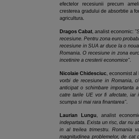
efectelor recesiunii precum amelio
cresterea gradului de absorbtie a f
agricultura.
Dragos Cabat
, analist economic:
"
recesiune. Pentru zona euro probabi
recesiune in SUA ar duce la o noua 
Romania. O recesiune in zona euro
incetinire a cresterii economice"
.
Nicolaie Chidesciuc
, economist al
vorbi de recesiune in Romania, ci
anticipat o schimbare importanta a 
catre tarile UE vor fi afectate, ia
scumpa si mai rara finantarea"
.
Laurian Lungu
, analist economi
indepartata. Exista un risc, dar nu
in al treilea trimestru. Romania v
magnitudinea problemelor, de cat d