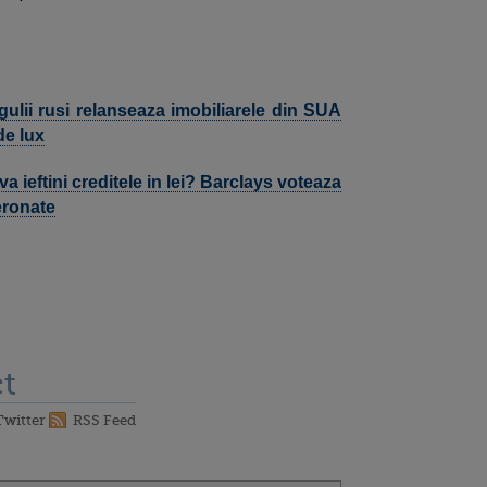
ulii rusi relanseaza imobiliarele din SUA
de lux
ieftini creditele in lei? Barclays voteaza
eronate
t
Twitter
RSS Feed