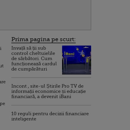
Prima pagina pe scurt:
Invață să ții sub
i
control cheltuielile
de sărbători. Cum
funcționează cardul
ut
de cumpărături
are
Incont , site-ul Știrile Pro TV de
informații economice și educație
financiară, a devenit iBani
 pe
10 reguli pentru decizii financiare
inteligente