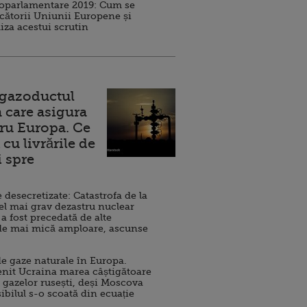
roparlamentare 2019: Cum se
cătorii Uniunii Europene și
iza acestui scrutin
 gazoductul
 care asigura
ru Europa. Ce
cu livrările de
i spre
esecretizate: Catastrofa de la
el mai grav dezastru nuclear
 a fost precedată de alte
de mai mică amploare, ascunse
e gaze naturale în Europa.
nit Ucraina marea câștigătoare
 gazelor rusești, deși Moscova
sibilul s-o scoată din ecuație