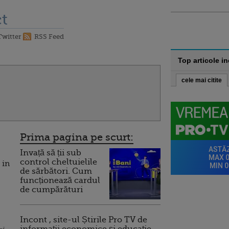
t
Twitter
RSS Feed
Top articole i
cele mai citite
Prima pagina pe scurt:
Invață să ții sub
control cheltuielile
 in
de sărbători. Cum
funcționează cardul
de cumpărături
Incont , site-ul Știrile Pro TV de
informații economice și educație