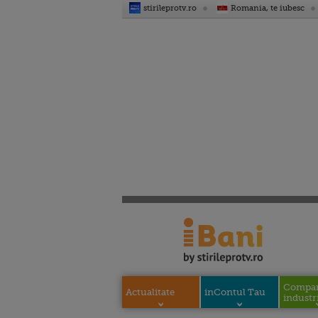
stirileprotv.ro
Romania, te iubesc
Compani
Actualitate
inContul Tau
industri