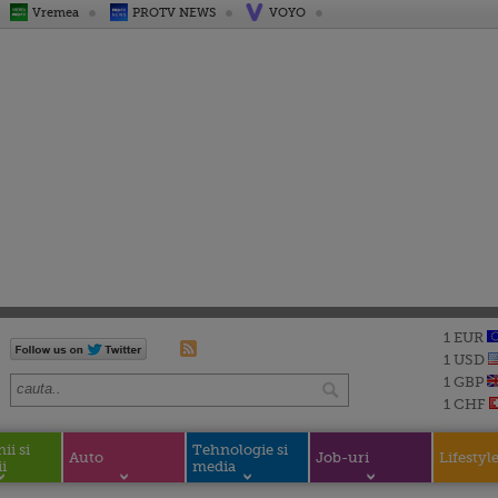
Vremea
PROTV NEWS
VOYO
1 EUR
1 USD
1 GBP
1 CHF
i si
Tehnologie si
Auto
Job-uri
Lifestyl
i
media