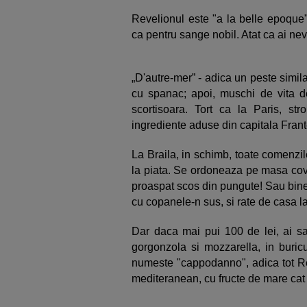
Revelionul este "a la belle epoque"
ca pentru sange nobil. Atat ca ai nev
D'autre-mer” - adica un peste simila
cu spanac; apoi, muschi de vita d
scortisoara. Tort ca la Paris, st
ingrediente aduse din capitala Frante
La Braila, in schimb, toate comenzile
la piata. Se ordoneaza pe masa covrig
proaspat scos din pungute! Sau bine 
cu copanele-n sus, si rate de casa l
Dar daca mai pui 100 de lei, ai sa
gorgonzola si mozzarella, in buricu
numeste "cappodanno", adica tot Rev
mediteranean, cu fructe de mare cat 