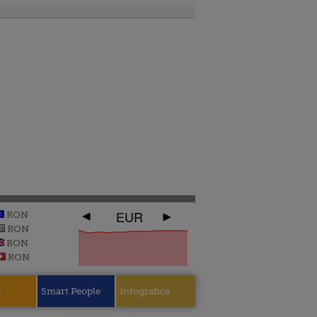
EUR
RON
RON
RON
RON
e
Smart People
Infografice