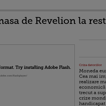
masa de Revelion la res
Criza datoriilor
ormat. Try installing Adobe Flash.
Moneda euro
Cea mai im
.adobe.com/flashplayer/
realizare m
economică 
trecut a sup
crize mondi
handicapat 