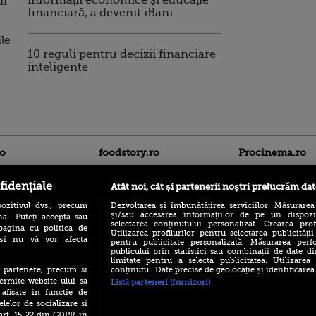
ui
financiară, a devenit iBani
le
10 reguli pentru decizii financiare
inteligente
ro
foodstory.ro
Procinema.ro
fidențiale
Atât noi, cât și partenerii noștri prelucrăm dat
ozitivul dvs., precum
Dezvoltarea și îmbunătățirea serviciilor. Măsurarea
și/sau accesarea informațiilor de pe un dispoziti
al. Puteți accepta sau
selectarea conținutului personalizat. Crearea prof
pagina cu politica de
Utilizarea profilurilor pentru selectarea publicității
i și nu vă vor afecta
pentru publicitate personalizată. Măsurarea perfo
publicului prin statistici sau combinații de date di
(P) Descoperă Lumea
Nikolaj Coster-Wa
limitate pentru a selecta publicitatea. Utilizarea
Evenimentelor din România
Urzeala Tronurilor
conținutul. Date precise de geolocație și identificarea
te partenere, precum si
cu Transilvania Events!
Annabelle Wallis,
ermite website-ului sa
Listă parteneri (furnizori)
lui Sebastian Stan,
(P) Raku, gaming intens și o
 afisate in functie de
prinși într-o curs
pauză binemeritată cu...
elelor de socializare si
pizza Guseppe
 art. 15-22 din GDPR in