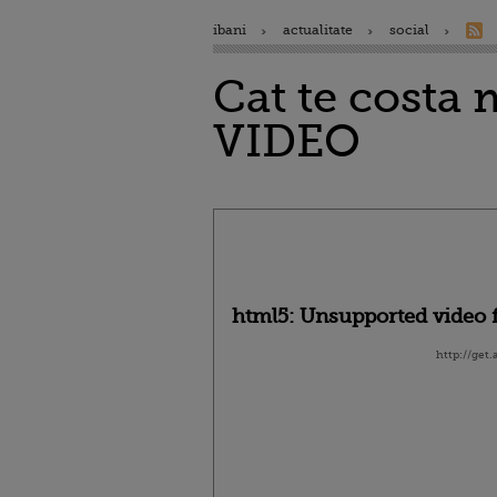
ibani
actualitate
social
Cat te costa 
VIDEO
html5: Unsupported video f
http://get