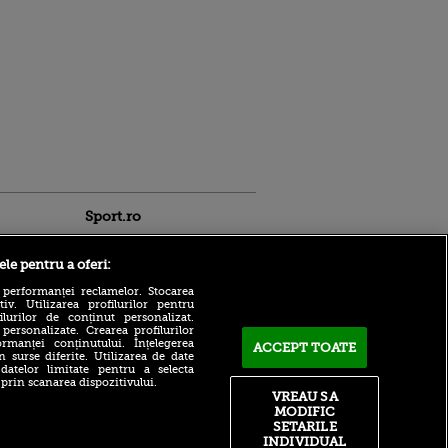
Sport.ro
ele pentru a oferi:
 performanței reclamelor. Stocarea
v. Utilizarea profilurilor pentru
ilurilor de conținut personalizat.
 personalizate. Crearea profilurilor
Ferencvaros - Real Madrid,
rmanței conținutului. Înțelegerea
ACCEPT TOATE
LIVE pe VOYO Sport 1, de la
n surse diferite. Utilizarea de date
20:00: test important pentru
ldau din
 datelor limitate pentru a selecta
echipa lui Jose Mourinho
 și
 prin scanarea dispozitivului.
 logodnica
VREAU SA
Ipswich - Rayo Vallecao,
 sunt
MODIFIC
LIVE pe VOYO Sport 1, de la
ă criminală
SETARILE
17:00: Andrei Rațiu se
INDIVIDUAL
pregătește pentru noul