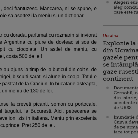
Alegeri eu
aleg condu
, deci frantuzesc. Mancarea, ni se spune, e
care este m
oie sa asortezi la meniu si un dictionar.
r cu dorada, parfumat cu rozmarin si inviorat
Ucraina
e Argentina cu piure de dovleac si sos de
Explozie la
ropit cu ciocolata. Un astfel de meniu, cu
din Ucraina
i, costa 500 de lei!
gazele pent
se întâmplă 
 au ajuns la timp de la buticul din colt si de
gaze ruseșt
ei, biscuiti sarati si alune in coaja. Totul e
continent
pastrat de la Craciun. In bucatarie asteapta,
Documente d
a un meniu de 130 de lei.
Cernobîl, c
din istorie,
accidente 
nse la creveti picanti, somon cu portocale,
de URSS
l targului, la Bucuresti. Aici, petrecerea se
Inundație d
elion, zis in italiana. Meniu prin excelenta
Cum a deve
cuprinde. Pret 250 de lei.
de pe urma
face tot po