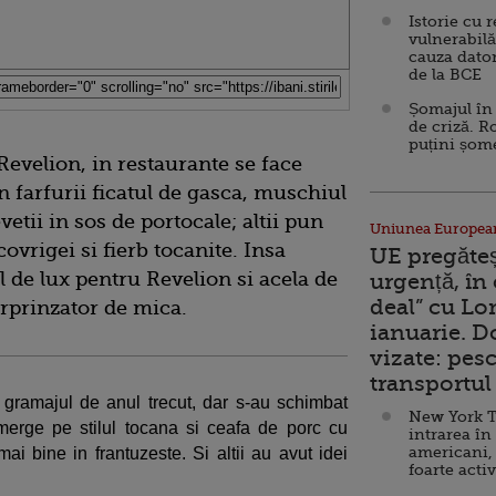
Istorie cu 
vulnerabilă
cauza dator
de la BCE
Șomajul în 
de criză. R
puțini șom
Revelion, in restaurante se face
n farfurii ficatul de gasca, muschiul
vetii in sos de portocale; altii pun
Uniunea Europea
covrigei si fierb tocanite. Insa
UE pregăte
l de lux pentru Revelion si acela de
urgență, în
deal” cu Lo
urprinzator de mica.
ianuarie. 
vizate: pesc
transportul 
t gramajul de anul trecut, dar s-au schimbat
New York T
merge pe stilul tocana si ceafa de porc cu
intrarea în
americani,
 mai bine in frantuzeste. Si altii au avut idei
foarte acti