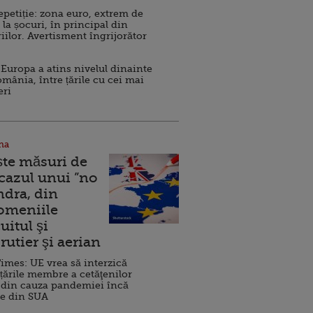
repetiție: zona euro, extrem de
 la șocuri, în principal din
iilor. Avertisment îngrijorător
Europa a atins nivelul dinainte
omânia, între țările cu cei mai
eri
na
ște măsuri de
 cazul unui ”no
ndra, din
Domeniile
uitul şi
rutier şi aerian
imes: UE vrea să interzică
 țările membre a cetăţenilor
 din cauza pandemiei încă
ve din SUA