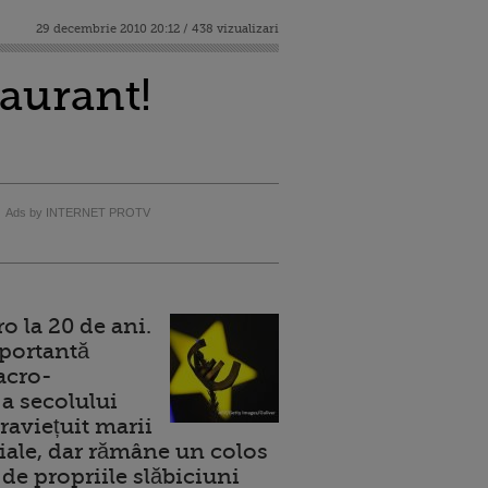
29 decembrie 2010 20:12 / 438 vizualizari
taurant!
Ads by INTERNET PROTV
 la 20 de ani.
portantă
acro-
a secolului
raviețuit marii
ale, dar rămâne un colos
de propriile slăbiciuni