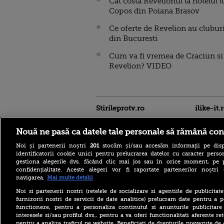
Cat costa Revelionul la hotelul l
Copos din Poiana Brasov
Ce oferte de Revelion au cluburi
din Bucuresti
Cum va fi vremea de Craciun si
Revelion? VIDEO
Stirileprotv.ro
ilike-it.
Nouă ne pasă ca datele tale personale să rămână con
Noi și partenerii noștri
201
stocăm și/sau accesăm informații pe disp
identificatorii cookie unici pentru prelucrarea datelor cu caracter person
gestiona alegerile dvs. făcând clic mai jos sau în orice moment, pe 
confidențialitate. Aceste alegeri vor fi raportate partenerilor noștr
navigarea.
Mai multe detalii
Accident grav pe DN 58, în
Caraș-Severin. O mașină și
Noi si partenerii nostri (retelele de socializare si agentiile de publicita
un TIR au luat foc după
furnizorii nostri de servicii de date analitice) prelucram date pentru a p
impact
functioneze, pentru a personaliza continutul si anunturile publicitare
interesele si/sau profilul dvs., pentru a va oferi functionalitati aferente ret
Todd Blanche noul șef al
pentru a analiza traficul pe website. Beneficiati de drepturile prevazute de